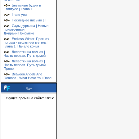
Безумные будни в
Египтусе | Глава 1
I hate you
Последнее письмо | I
Сады дурмана | Новые
приключения
Джирайи:Прибытие
Endless Winter. Прогноз
погоды - столетняя метель |
Глава 1. Начало конца
Лепестки на волнах |
Часть первая. Путь домой
Лепестки на волнах |
Часть первая. Путь домой.
Пролог
Between Angels And
Demons | What Have You Done
Чат
Текущее время на сайте:
18:12