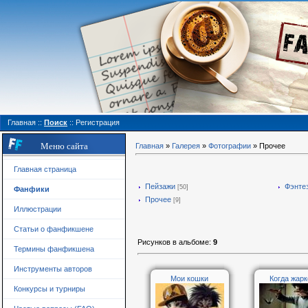
Главная
::
Поиск
::
Регистрация
Меню сайта
Главная
»
Галерея
»
Фотографии
» Прочее
Главная страница
Пейзажи
Фэнте
[50]
Фанфики
Прочее
[9]
Иллюстрации
Статьи о фанфикшене
Рисунков в альбоме
:
9
Термины фанфикшена
Инструменты авторов
Мои кошки
Когда жарко
Конкурсы и турниры