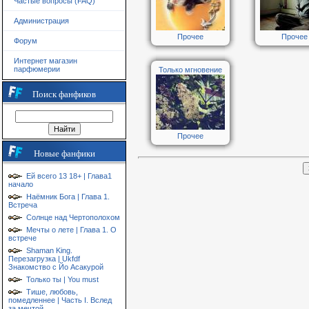
Частые вопросы (FAQ)
Администрация
Прочее
Прочее
Форум
Интернет магазин
парфюмерии
Только мгновение
Поиск фанфиков
Прочее
Новые фанфики
Ей всего 13 18+ | Глава1
начало
Наёмник Бога | Глава 1.
Встреча
Солнце над Чертополохом
Мечты о лете | Глава 1. О
встрече
Shaman King.
Перезагрузка | Ukfdf
Знакомство с Йо Асакурой
Только ты | You must
Тише, любовь,
помедленнее | Часть I. Вслед
за мечтой