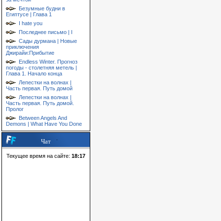
Безумные будни в
Египтусе | Глава 1
I hate you
Последнее письмо | I
Сады дурмана | Новые
приключения
Джирайи:Прибытие
Endless Winter. Прогноз
погоды - столетняя метель |
Глава 1. Начало конца
Лепестки на волнах |
Часть первая. Путь домой
Лепестки на волнах |
Часть первая. Путь домой.
Пролог
Between Angels And
Demons | What Have You Done
Чат
Текущее время на сайте:
18:17