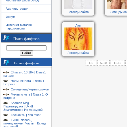
Частые вопросы (FAQ)
Администрация
Легенды сайта
Легенды са
Форум
Интернет магазин
Лис
парфюмерии
Поиск фанфиков
Легенды сайта
Новые фанфики
1-5
6-10
11-15
Ей всего 13 18+ | Глава1
начало
Наёмник Бога | Глава 1.
Встреча
Солнце над Чертополохом
Мечты о лете | Глава 1. О
встрече
Shaman King.
Перезагрузка | Ukfdf
Знакомство с Йо Асакурой
Только ты | You must
Тише, любовь,
помедленнее | Часть I. Вслед
за мечтой