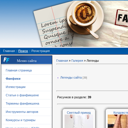
Главная
::
Поиск
::
Регистрация
Меню сайта
Главная
»
Галерея
» Легенды
Главная страница
Легенды сайта
[39]
Фанфики
Иллюстрации
Статьи о фанфикшене
Рисунков в разделе
:
39
Термины фанфикшена
Инструменты авторов
Светлый прикид
Колдовст
Конкурсы и турниры