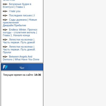
Безумные будни в
Египтусе | Глава 1
I hate you
Последнее письмо | I
Сады дурмана | Новые
приключения
Джирайи:Прибытие
Endless Winter. Прогноз
погоды - столетняя метель |
Глава 1. Начало конца
Лепестки на волнах |
Часть первая. Путь домой
Лепестки на волнах |
Часть первая. Путь домой.
Пролог
Between Angels And
Demons | What Have You Done
Чат
Текущее время на сайте:
14:36