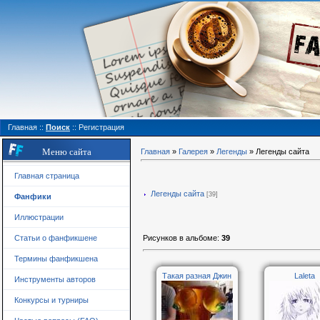
Главная
::
Поиск
::
Регистрация
Меню сайта
Главная
»
Галерея
»
Легенды
» Легенды сайта
Главная страница
Легенды сайта
[39]
Фанфики
Иллюстрации
Рисунков в альбоме
:
39
Статьи о фанфикшене
Термины фанфикшена
Такая разная Джин
Laleta
Инструменты авторов
Конкурсы и турниры