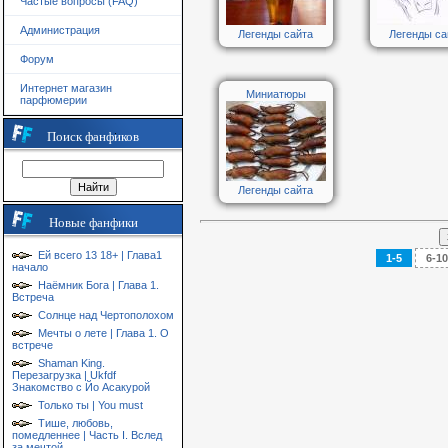
Частые вопросы (FAQ)
Администрация
Легенды сайта
Легенды са
Форум
Интернет магазин
Миниатюры
парфюмерии
Поиск фанфиков
Легенды сайта
Новые фанфики
Ей всего 13 18+ | Глава1
1-5
6-10
начало
Наёмник Бога | Глава 1.
Встреча
Солнце над Чертополохом
Мечты о лете | Глава 1. О
встрече
Shaman King.
Перезагрузка | Ukfdf
Знакомство с Йо Асакурой
Только ты | You must
Тише, любовь,
помедленнее | Часть I. Вслед
за мечтой