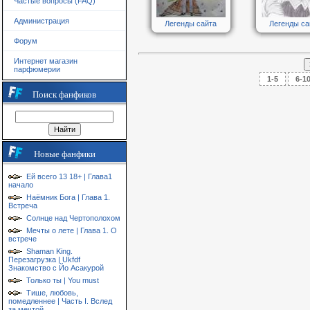
Частые вопросы (FAQ)
Администрация
Легенды сайта
Легенды са
Форум
Интернет магазин
парфюмерии
1-5
6-1
Поиск фанфиков
Новые фанфики
Ей всего 13 18+ | Глава1
начало
Наёмник Бога | Глава 1.
Встреча
Солнце над Чертополохом
Мечты о лете | Глава 1. О
встрече
Shaman King.
Перезагрузка | Ukfdf
Знакомство с Йо Асакурой
Только ты | You must
Тише, любовь,
помедленнее | Часть I. Вслед
за мечтой