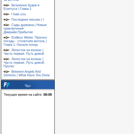
Безумные будни в
Египтусе | Глава 1
I hate you
Последнее письмо | I
Сады дурмана | Новые
приключения
Джирайи:Прибытие
Endless Winter. Прогноз
погоды - столетняя метель |
Глава 1. Начало конца
Лепестки на волнах |
Часть первая. Путь домой
Лепестки на волнах |
Часть первая. Путь домой.
Пролог
Between Angels And
Demons | What Have You Done
Чат
Текущее время на сайте:
08:08