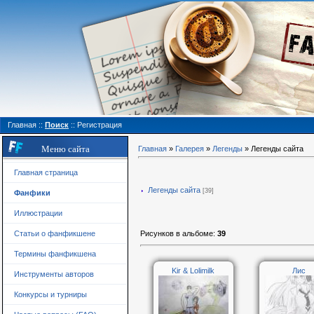
Главная
::
Поиск
::
Регистрация
Меню сайта
Главная
»
Галерея
»
Легенды
» Легенды сайта
Главная страница
Легенды сайта
[39]
Фанфики
Иллюстрации
Рисунков в альбоме
:
39
Статьи о фанфикшене
Термины фанфикшена
Kir & Lolimilk
Лис
Инструменты авторов
Конкурсы и турниры