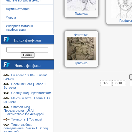
Частые вопросы (FAQ)
Администрация
Графика
Форум
Графика
Интернет магазин
парфюмерии
Фантазия
Поиск фанфиков
Графика
Новые фанфики
Ей всего 13 18+ | Глава1
начало
1-5
6-10
...
Наёмник Бога | Глава 1.
Встреча
Солнце над Чертополохом
Мечты о лете | Глава 1. О
встрече
Shaman King.
Перезагрузка | Ukfdf
Знакомство с Йо Асакурой
Только ты | You must
Тише, любовь,
помедленнее | Часть I. Вслед
за мечтой