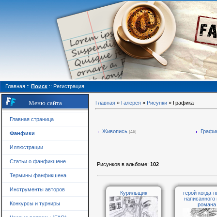
Главная
::
Поиск
::
Регистрация
Меню сайта
Главная
»
Галерея
»
Рисунки
» Графика
Главная страница
Живопись
Графи
[46]
Фанфики
Иллюстрации
Статьи о фанфикшене
Рисунков в альбоме
:
102
Термины фанфикшена
Инструменты авторов
Курильщик
герой когда-
написанного
Конкурсы и турниры
романа