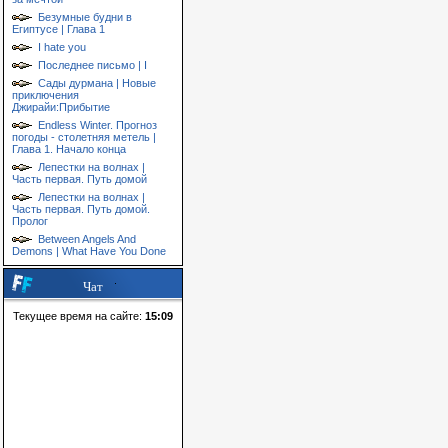
Безумные будни в
Египтусе | Глава 1
I hate you
Последнее письмо | I
Сады дурмана | Новые
приключения
Джирайи:Прибытие
Endless Winter. Прогноз
погоды - столетняя метель |
Глава 1. Начало конца
Лепестки на волнах |
Часть первая. Путь домой
Лепестки на волнах |
Часть первая. Путь домой.
Пролог
Between Angels And
Demons | What Have You Done
Чат
Текущее время на сайте:
15:09