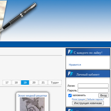
С каждого по лайку!
Нравится
]
Личный кабинет
...
17
18
19
20
21
Туда»
Логин:
Пароль:
запомнить
Эскиз медной решетки
Регистрация
|
Забыли пароль?