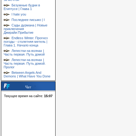
Безумные будни в
Египтусе | Глава 1
I hate you
Последнее письмо | I
Сады дурмана | Новые
приключения
Джирайи:Прибытие
Endless Winter. Прогноз
погоды - столетняя метель |
Глава 1. Начало конца
Лепестки на волнах |
Часть первая. Путь домой
Лепестки на волнах |
Часть первая. Путь домой.
Пролог
Between Angels And
Demons | What Have You Done
Чат
Текущее время на сайте:
15:07