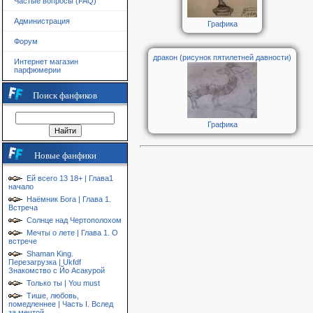
Частые вопросы (FAQ)
Администрация
Графика
Форум
дракон (рисунок пятилетней давности)
Интернет магазин
парфюмерии
Поиск фанфиков
Графика
Новые фанфики
Ей всего 13 18+ | Глава1
начало
Наёмник Бога | Глава 1.
Встреча
Солнце над Чертополохом
Мечты о лете | Глава 1. О
встрече
Shaman King.
Перезагрузка | Ukfdf
Знакомство с Йо Асакурой
Только ты | You must
Тише, любовь,
помедленнее | Часть I. Вслед
за мечтой