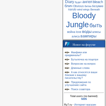
Diary
ангел
bleach
будет
блич
Obvious
безумие
битва
naruto
wind
wings
Beneath
Bloody
Jungle
быть
воды
война
love
алисы
вампиры
алиса
Новое на форуме
Фанфики или
ориджиналы?
Бутылочка на поцелуи
Вопросом на вопрос
Длинные слова
А как относятся ваши
близкие к вашему
писательству?
Предложения по
улучшению сайта
Поиск соавтора
Total users (no banned):
5005
Ry7.ru -
Интернет магазин