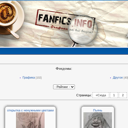
Фэндомы:
Графика
Другое
[102]
[40
Страницы
:
«Сюда
1
2
открытка с ненужными цветами
Пьянь