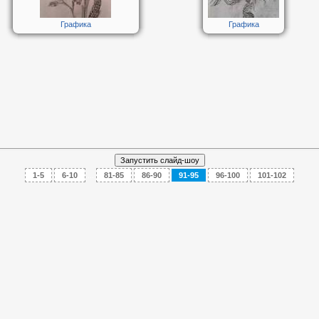
Графика
Графика
1-5
6-10
...
81-85
86-90
91-95
96-100
101-102