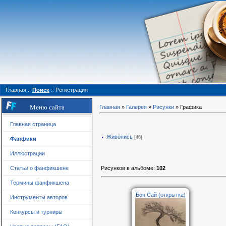
Главная
::
Поиск
::
Регистрация
Меню сайта
Главная
»
Галерея
»
Рисунки
» Графика
Главная страница
Живопись
[46]
Фанфики
Иллюстрации
Рисунков в альбоме
:
102
Статьи о фанфикшене
Термины фанфикшена
Бон Сай (открытка)
Инструменты авторов
Конкурсы и турниры