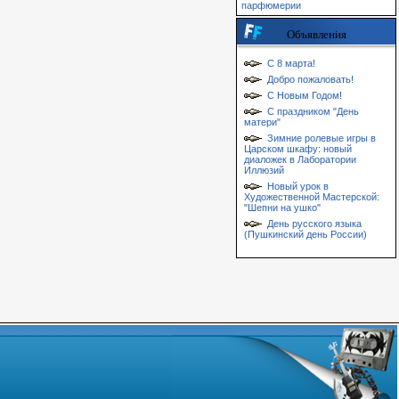
парфюмерии
Объявления
С 8 марта!
Добро пожаловать!
С Новым Годом!
С праздником "День
матери"
Зимние ролевые игры в
Царском шкафу: новый
диаложек в Лаборатории
Иллюзий
Новый урок в
Художественной Мастерской:
"Шепни на ушко"
День русского языка
(Пушкинский день России)