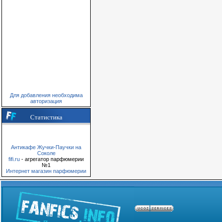
Для добавления необходима
авторизация
Статистика
Антикафе Жучки-Паучки на
Соколе
fifi.ru
- агрегатор парфюмерии
№1
Интернет магазин парфюмерии