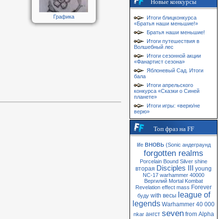
Новые конкурсы
Графика
Итоги блицконкурса
«Братья наши меньшие!»
Братья наши меньшие!
Итоги путешествия в
Волшебный лес
Итоги сезонной акции
«Фанартист сезона»
Яблоневый Сад. Итоги
бала
Итоги апрельского
конкурса «Сказки о Синей
планете»
Итоги игры: «верю/не
верю»
Топ фраз на FF
вновь
life
(Sonic
андеграунд
forgotten realms
Porcelain
Bound
Silver
shine
Disciples III
вторая
young
NC-17
warhammer 40000
Вергилий
Mortal Kombat
Forever
Revelation
effect
mass
league of
with
весы
буду
legends
Warhammer 40 000
seven
ангст
from
Alpha
nkar