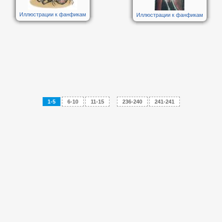
Иллюстрации к фанфикам
Иллюстрации к фанфикам
1-5
6-10
11-15
...
236-240
241-241