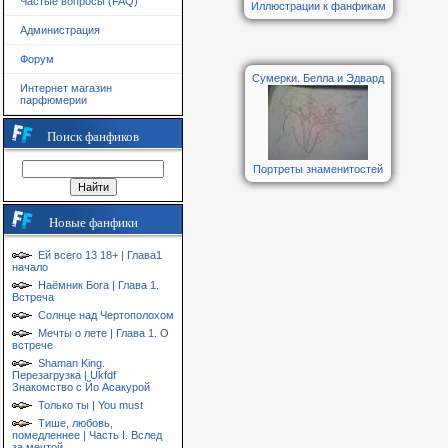
Частые вопросы (FAQ)
Иллюстрации к фанфикам
Администрация
Форум
Сумерки. Белла и Эдвард
Интернет магазин
парфюмерии
Поиск фанфиков
Портреты знаменитостей
Новые фанфики
Ей всего 13 18+ | Глава1
начало
Наёмник Бога | Глава 1.
Встреча
Солнце над Чертополохом
Мечты о лете | Глава 1. О
встрече
Shaman King.
Перезагрузка | Ukfdf
Знакомство с Йо Асакурой
Только ты | You must
Тише, любовь,
помедленнее | Часть I. Вслед
за мечтой