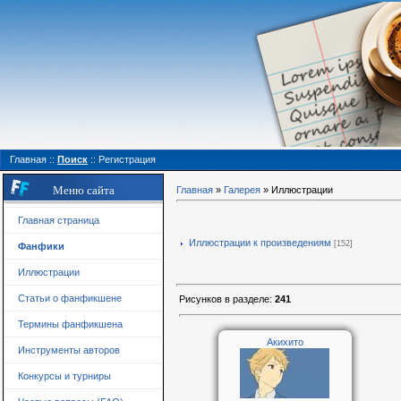
Главная
::
Поиск
::
Регистрация
Меню сайта
Главная
»
Галерея
» Иллюстрации
Главная страница
Иллюстрации к произведениям
[152]
Фанфики
Иллюстрации
Статьи о фанфикшене
Рисунков в разделе
:
241
Термины фанфикшена
Акихито
Инструменты авторов
Конкурсы и турниры