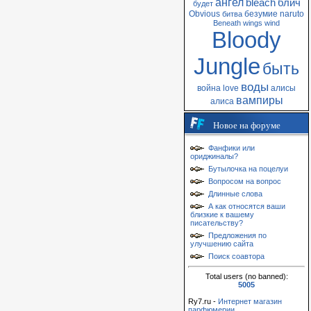
ангел
bleach
блич
будет
Obvious
безумие
naruto
битва
Beneath
wings
wind
Bloody
Jungle
быть
воды
война
love
алисы
вампиры
алиса
Новое на форуме
Фанфики или
ориджиналы?
Бутылочка на поцелуи
Вопросом на вопрос
Длинные слова
А как относятся ваши
близкие к вашему
писательству?
Предложения по
улучшению сайта
Поиск соавтора
Total users (no banned):
5005
Ry7.ru -
Интернет магазин
парфюмерии