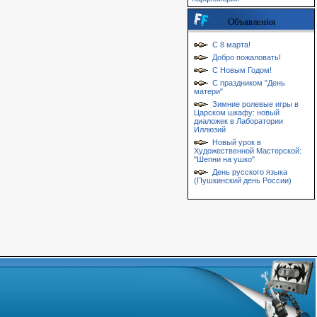
Объявления
С 8 марта!
Добро пожаловать!
С Новым Годом!
С праздником "День
матери"
Зимние ролевые игры в
Царском шкафу: новый
диаложек в Лаборатории
Иллюзий
Новый урок в
Художественной Мастерской:
"Шепни на ушко"
День русского языка
(Пушкинский день России)