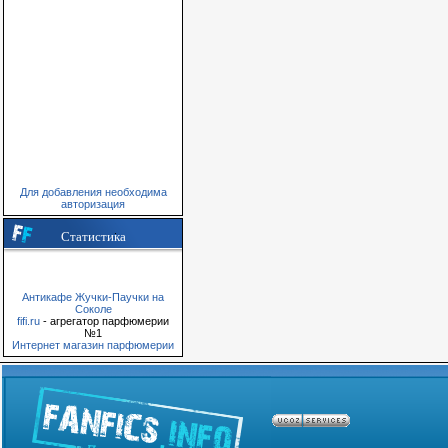
Для добавления необходима
авторизация
Статистика
Антикафе Жучки-Паучки на
Соколе
fifi.ru
- агрегатор парфюмерии
№1
Интернет магазин парфюмерии