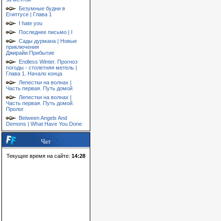
Безумные будни в
Египтусе | Глава 1
I hate you
Последнее письмо | I
Сады дурмана | Новые
приключения
Джирайи:Прибытие
Endless Winter. Прогноз
погоды - столетняя метель |
Глава 1. Начало конца
Лепестки на волнах |
Часть первая. Путь домой
Лепестки на волнах |
Часть первая. Путь домой.
Пролог
Between Angels And
Demons | What Have You Done
Чат
Текущее время на сайте:
14:28