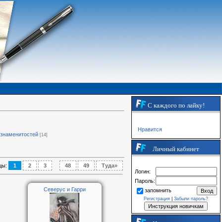
С каждого по лайку!
Нравится
 знаменитостей
[14]
Личный кабинет
цы
:
1
2
3
...
48
49
Туда»
Логин:
Пароль:
Северус и Гарри
запомнить
Регистрация
|
Забыли пароль?