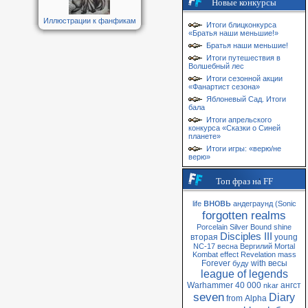
Новые конкурсы
Иллюстрации к фанфикам
Итоги блицконкурса
«Братья наши меньшие!»
Братья наши меньшие!
Итоги путешествия в
Волшебный лес
Итоги сезонной акции
«Фанартист сезона»
Яблоневый Сад. Итоги
бала
Итоги апрельского
конкурса «Сказки о Синей
планете»
Итоги игры: «верю/не
верю»
Топ фраз на FF
вновь
life
андеграунд
(Sonic
forgotten realms
Porcelain
Silver
Bound
shine
Disciples III
вторая
young
NC-17
весна
Вергилий
Mortal
Kombat
effect
Revelation
mass
Forever
with
весы
буду
league of legends
Warhammer 40 000
ангст
nkar
seven
Diary
from
Alpha