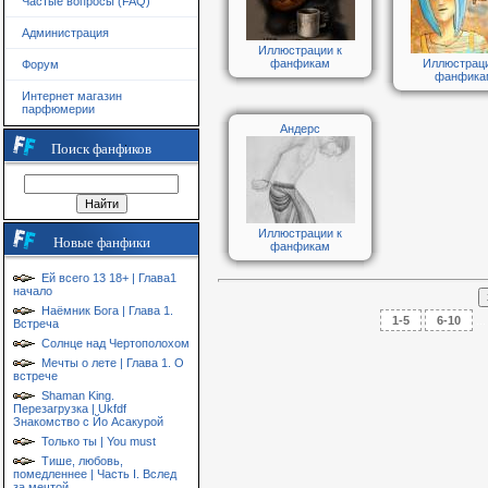
Частые вопросы (FAQ)
Администрация
Иллюстрации к
фанфикам
Иллюстраци
Форум
фанфика
Интернет магазин
парфюмерии
Андерс
Поиск фанфиков
Иллюстрации к
Новые фанфики
фанфикам
Ей всего 13 18+ | Глава1
начало
Наёмник Бога | Глава 1.
1-5
6-10
...
Встреча
Солнце над Чертополохом
Мечты о лете | Глава 1. О
встрече
Shaman King.
Перезагрузка | Ukfdf
Знакомство с Йо Асакурой
Только ты | You must
Тише, любовь,
помедленнее | Часть I. Вслед
за мечтой