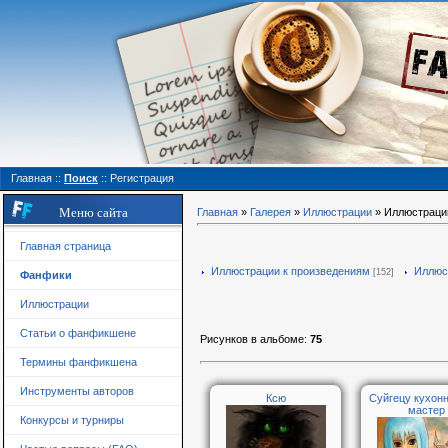
Главная
::
Поиск
::
Регистрация
Меню сайта
Главная
»
Галерея
»
Иллюстрации
» Иллюстраци
Главная страница
Иллюстрации к произведениям
Иллюс
[152]
Фанфики
Иллюстрации
Статьи о фанфикшене
Рисунков в альбоме
:
75
Термины фанфикшена
Инструменты авторов
Ксю
Суйгецу кухон
мастер
Конкурсы и турниры