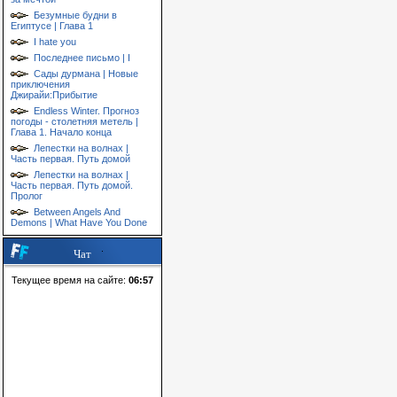
Безумные будни в
Египтусе | Глава 1
I hate you
Последнее письмо | I
Сады дурмана | Новые
приключения
Джирайи:Прибытие
Endless Winter. Прогноз
погоды - столетняя метель |
Глава 1. Начало конца
Лепестки на волнах |
Часть первая. Путь домой
Лепестки на волнах |
Часть первая. Путь домой.
Пролог
Between Angels And
Demons | What Have You Done
Чат
Текущее время на сайте:
06:57