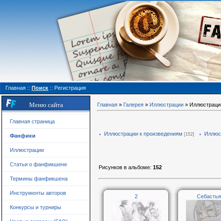
Главная
::
Поиск
::
Регистрация
Меню сайта
Главная
»
Галерея
»
Иллюстрации
» Иллюстраци
Главная страница
Иллюстрации к произведениям
Иллюс
[152]
Фанфики
Иллюстрации
Статьи о фанфикшене
Рисунков в альбоме
:
152
Термины фанфикшена
Инструменты авторов
2
Себастья
Конкурсы и турниры