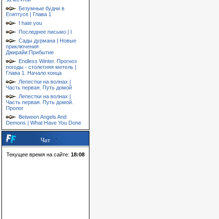
Безумные будни в
Египтусе | Глава 1
I hate you
Последнее письмо | I
Сады дурмана | Новые
приключения
Джирайи:Прибытие
Endless Winter. Прогноз
погоды - столетняя метель |
Глава 1. Начало конца
Лепестки на волнах |
Часть первая. Путь домой
Лепестки на волнах |
Часть первая. Путь домой.
Пролог
Between Angels And
Demons | What Have You Done
Чат
Текущее время на сайте:
18:08