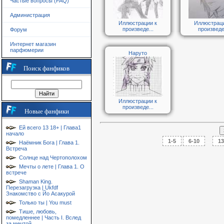
Частые вопросы (FAQ)
Администрация
Иллюстрации к
Иллюстраци
произведе...
произведе.
Форум
Интернет магазин
парфюмерии
Наруто
Поиск фанфиков
Иллюстрации к
произведе...
Новые фанфики
Ей всего 13 18+ | Глава1
начало
1-5
6-10
...
13
Наёмник Бога | Глава 1.
Встреча
Солнце над Чертополохом
Мечты о лете | Глава 1. О
встрече
Shaman King.
Перезагрузка | Ukfdf
Знакомство с Йо Асакурой
Только ты | You must
Тише, любовь,
помедленнее | Часть I. Вслед
за мечтой