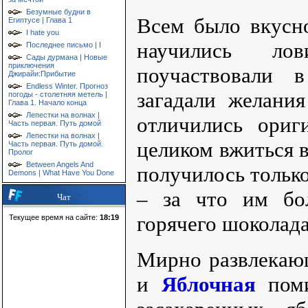
Безумные будни в
Всем было вкусн
Египтусе | Глава 1
I hate you
научились ло
Последнее письмо | I
Сады дурмана | Новые
приключения
поучаствовали 
Джирайи:Прибытие
Endless Winter. Прогноз
загадали желани
погоды - столетняя метель |
Глава 1. Начало конца
Лепестки на волнах |
отличились ориг
Часть первая. Путь домой
Лепестки на волнах |
целиком вжиться 
Часть первая. Путь домой.
Пролог
Between Angels And
получилось тольк
Demons | What Have You Done
– за что им б
Чат
горячего шоколада
Текущее время на сайте:
18:19
Мирно развлекаю
и
Яблочная
поми