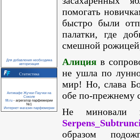
засахаренных я
помогать новичка
быстро были отп
палатки, где до
смешной рожицей,
Алиция
в сопро
Для добавления необходима
авторизация
не ушла по лунн
Статистика
мир! Но, слава Б
обе по-прежнему 
Антикафе Жучки-Паучки на
Соколе
fifi.ru
- агрегатор парфюмерии
№1
Интернет магазин парфюмерии
Не миновали н
Serpens_Subtrunc
образом подож