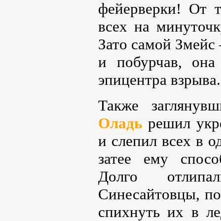
фейерверки! От 
всех на минуточк
Зато самой Змейс
и побурчав, она
эпицентра взрыва.
Также заглянув
Оладь
решил укр
и слепил всех в о
затее ему спосо
Долго отлип
Синесайтовцы, п
спихнуть их в л