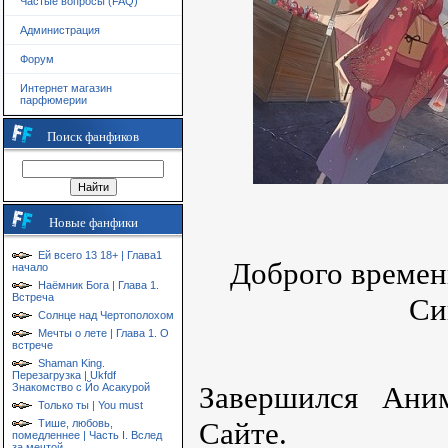
Частые вопросы (FAQ)
Администрация
Форум
Интернет магазин
парфюмерии
Поиск фанфиков
Новые фанфики
Ей всего 13 18+ | Глава1
Доброго времен
начало
Наёмник Бога | Глава 1.
Встреча
Си
Солнце над Чертополохом
Мечты о лете | Глава 1. О
встрече
Shaman King.
Перезагрузка | Ukfdf
Завершился Ани
Знакомство с Йо Асакурой
Только ты | You must
Сайте.
Тише, любовь,
помедленнее | Часть I. Вслед
за мечтой