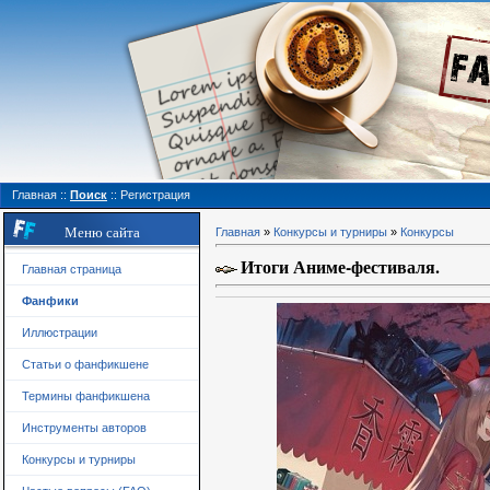
Главная
::
Поиск
::
Регистрация
Меню сайта
Главная
»
Конкурсы и турниры
»
Конкурсы
Итоги Аниме-фестиваля.
Главная страница
Фанфики
Иллюстрации
Статьи о фанфикшене
Термины фанфикшена
Инструменты авторов
Конкурсы и турниры