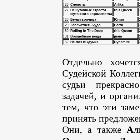
26
Слепота
Arlika
27
Нешуточные страсти
this Queen
шуточного королевства
28
Белая волчица
Юлия
29
Запечатлеть чудо
Barth
30
Rolling In The Deep
this Queen
31
Волшебные вещи
jiraia
32
Не моя выдумка
Dynamite
Отдельно хочет
Судейской Колле
судьи прекрасн
задачей, и орган
тем, что эти зам
принять предложе
Они, а также
Ал