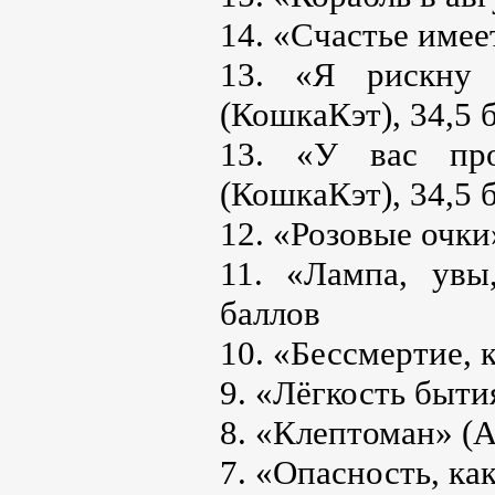
14. «Счастье имеет
13. «Я рискну 
(КошкаКэт), 34,5 
13. «У вас про
(КошкаКэт), 34,5 
12. «Розовые очки
11. «Лампа, увы
баллов
10. «Бессмертие, к
9. «Лёгкость быти
8. «Клептоман» (А
7. «Опасность, ка