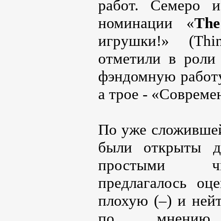
работ. Семеро 
номинации «
The
игрушки!» (Thi
отметили в роли
фэндомную работу
а трое - «Соврем
По уже сложившей
были открыты д
простыми чит
предлагалось оц
плохую (–) и нейт
по мнению 