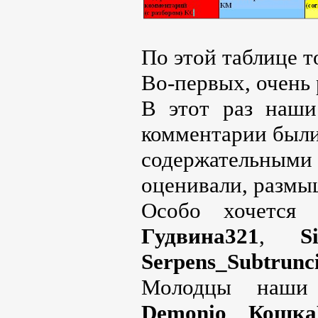
По этой таблице т
Во-первых, очень 
В этот раз наши
комментарии были
содержательным
оценивали, размы
Особо хочется о
Гудвина321
,
S
Serpens_Subtrunc
Молодцы наши
Demonio
,
Кошка