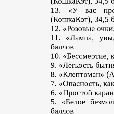
(КошкаКэт), 34,5 
13. «У вас про
(КошкаКэт), 34,5 
12. «Розовые очки
11. «Лампа, увы
баллов
10. «Бессмертие, к
9. «Лёгкость быти
8. «Клептоман» (А
7. «Опасность, ка
6. «Простой каран
5. «Белое безмолв
баллов