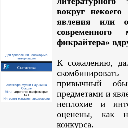
литературного
вокруг некоего
явления или о
современного
фикрайтера» вдр
Для добавления необходима
авторизация
К сожалению, да
Статистика
скомбинироват
привычный обы
Антикафе Жучки-Паучки на
Соколе
предметами и явл
fifi.ru
- агрегатор парфюмерии
№1
Интернет магазин парфюмерии
неплохие и инт
оценены, как н
конкурса.