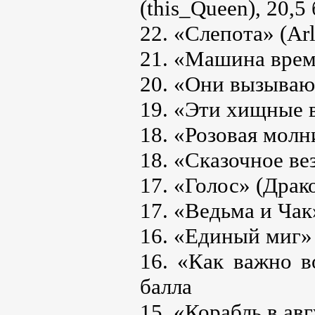
(this_Queen), 20,5
22. «Слепота» (Arl
21. «Машина време
20. «Они вызывают
19. «Эти хищные ве
18. «Розовая молни
18. «Сказочное ве
17. «Голос» (Драк
17. «Ведьма и Чак
16. «Единый миг» 
16. «Как важно в
балла
15. «Корабль в авг