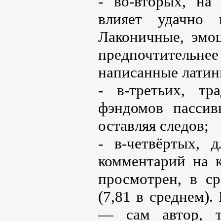
- во-вторых, на
влияет удачно 
Лаконичные, эмо
предпочтительнее
написанные латин
- в-третьих, тр
фэндомов пассив
оставляя следов;
- в-четвёртых, 
комментарий на к
просмотрен, в ср
(7,81 в среднем).
— сам автор, т