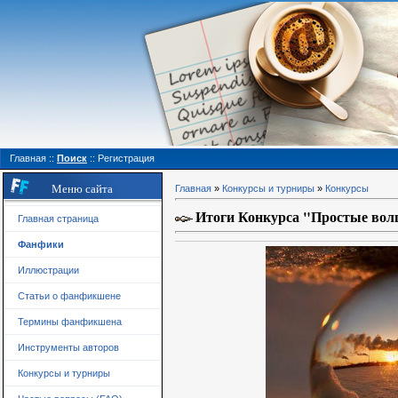
Главная
::
Поиск
::
Регистрация
Меню сайта
Главная
»
Конкурсы и турниры
»
Конкурсы
Итоги Конкурса "Простые во
Главная страница
Фанфики
Иллюстрации
Статьи о фанфикшене
Термины фанфикшена
Инструменты авторов
Конкурсы и турниры