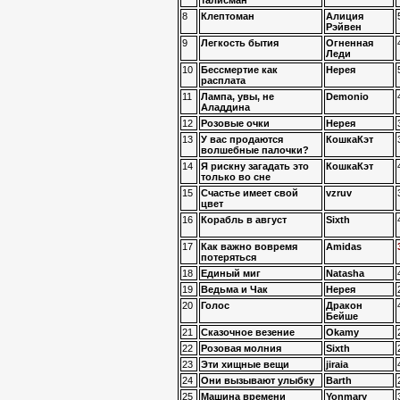
талисман
8
Клептоман
Алиция
Рэйвен
9
Легкость бытия
Огненная
Леди
10
Бессмертие как
Нерея
расплата
11
Лампа, увы, не
Demonio
Аладдина
12
Розовые очки
Нерея
13
У вас продаются
КошкаКэт
волшебные палочки?
14
Я рискну загадать это
КошкаКэт
только во сне
15
Счастье имеет свой
vzruv
цвет
16
Корабль в август
Sixth
17
Как важно вовремя
Amidas
потеряться
18
Единый миг
Natasha
19
Ведьма и Чак
Нерея
20
Голос
Дракон
Бейше
21
Сказочное везение
Okamy
22
Розовая молния
Sixth
23
Эти хищные вещи
jiraia
24
Они вызывают улыбку
Barth
25
Машина времени
Yonmary