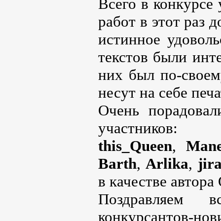
Всего в конкурсе 
работ в этот раз 
истинное удоволь
текстов были инт
них был по-своем
несут на себе печ
Очень порадова
участников:
this_Queen
,
Mane
Barth
,
Arlika
,
jir
в качестве автора
Поздравляем 
конкурсантов-нов