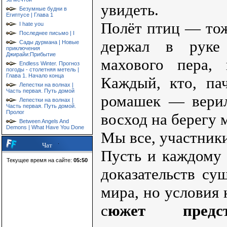
увидеть.
Безумные будни в
Египтусе | Глава 1
Полёт птиц — тож
I hate you
Последнее письмо | I
держал в руке
Сады дурмана | Новые
приключения
Джирайи:Прибытие
махового пера,
Endless Winter. Прогноз
погоды - столетняя метель |
Глава 1. Начало конца
Каждый, кто, пач
Лепестки на волнах |
Часть первая. Путь домой
ромашек — верил
Лепестки на волнах |
Часть первая. Путь домой.
Пролог
восход на берегу 
Between Angels And
Demons | What Have You Done
Мы все, участники
Чат
Пусть и каждому 
Текущее время на сайте:
05:50
доказательств су
мира, но условия 
с
южет предс