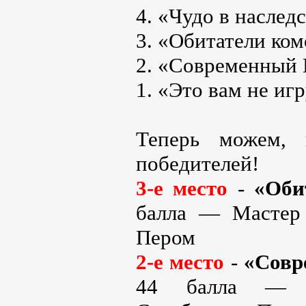
4. «Чудо в наслед
3. «Обитатели ком
2. «Современный 
1. «Это вам не иг
Теперь можем, 
победителей!
3-е место
-
«Оби
балла — Мастер 
Пером
2-е место
-
«Совр
44 балла — М