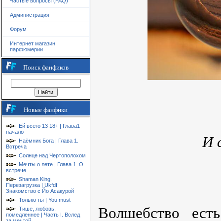
Частые вопросы (FAQ)
Администрация
Форум
Интернет магазин
парфюмерии
Поиск фанфиков
Новые фанфики
Ей всего 13 18+ | Глава1
начало
И 
Наёмник Бога | Глава 1.
Встреча
Солнце над Чертополохом
Мечты о лете | Глава 1. О
встрече
Shaman King.
Перезагрузка | Ukfdf
Знакомство с Йо Асакурой
Только ты | You must
Волшебство ест
Тише, любовь,
помедленнее | Часть I. Вслед
за мечтой