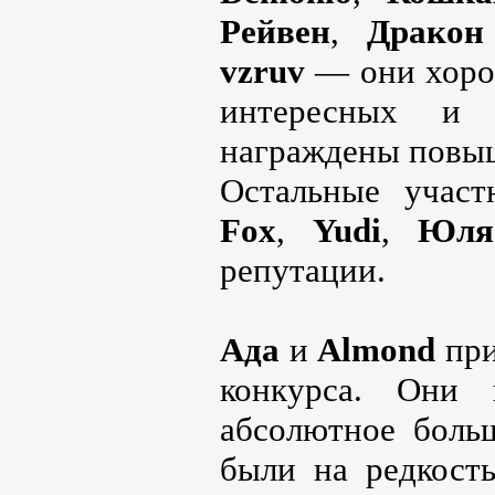
Рейвен
,
Дракон
vzruv
— они хорош
интересных и
награждены повыш
Остальные учас
Fox
,
Yudi
,
Юля
репутации.
Ада
и
Almond
при
конкурса. Они 
абсолютное боль
были на редкость