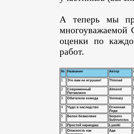
А теперь мы пр
многоуважаемой С
оценки по каждо
работ.
№
Название
Автор
1
Это вам не игрушки!
Thinnad
2
Современный
Almond
Пигмалион
3
Обитатели комода
Yonmary
4
Чудо в наследство
Огненная
Леди
5
Белое безмолвие
Serpens
Subtruncius
6
Простой карандаш
Lyasiki
7
Опасность как
Ада