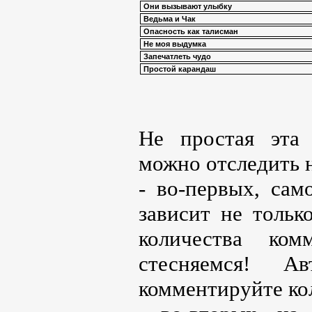
Они вызывают улыбку
Ведьма и Чак
Опасность как талисман
Не моя выдумка
Запечатлеть чудо
Простой карандаш
Не простая эта 
можно отследить 
- во-первых, сам
зависит не тольк
количества ком
стесняемся! 
комментируйте кол