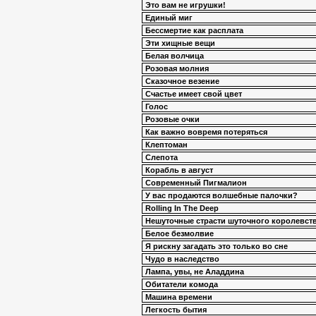
Это вам не игрушки!
Единый миг
Бессмертие как расплата
Эти хищные вещи
Белая волчица
Розовая молния
Сказочное везение
Счастье имеет свой цвет
Голос
Розовые очки
Как важно вовремя потеряться
Клептоман
Слепота
Корабль в август
Современный Пигмалион
У вас продаются волшебные палочки?
Rolling In The Deep
Нешуточные страсти шуточного королевств
Белое безмолвие
Я рискну загадать это только во сне
Чудо в наследство
Лампа, увы, не Аладдина
Обитатели комода
Машина времени
Легкость бытия