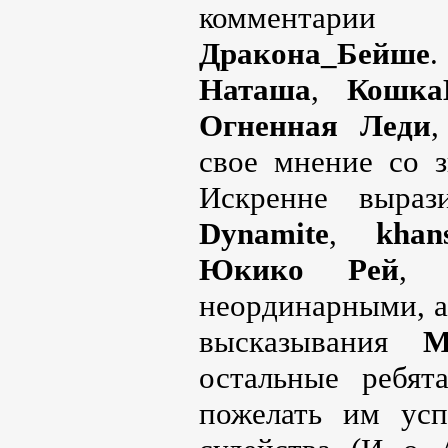
комментар
Дракона_Бейше
Наташа
,
Кошка
Огненная Леди
свое мнение со з
Искренне выра
Dynamite
,
khan
Юкико Рей
неординарными, а
высказывания
M
остальные ребят
пожелать им усп