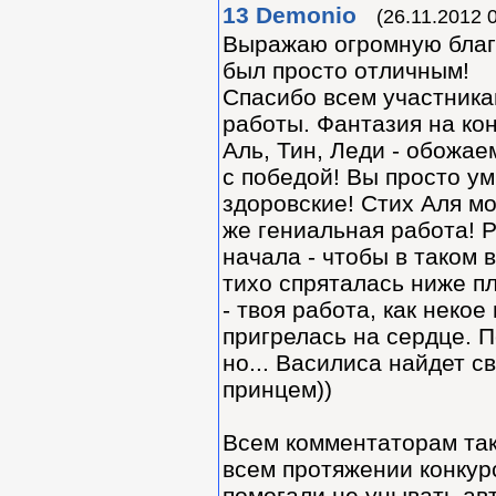
13
Demonio
(26.11.2012 
Выражаю огромную благ
был просто отличным!
Спасибо всем участника
работы. Фантазия на кон
Аль, Тин, Леди - обожа
с победой! Вы просто ум
здоровские! Стих Аля м
же гениальная работа! 
начала - чтобы в таком 
тихо спряталась ниже п
- твоя работа, как неко
пригрелась на сердце. П
но... Василиса найдет с
принцем))
Всем комментаторам так 
всем протяжении конкур
помогали не унывать ав