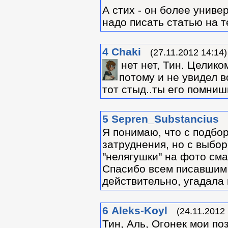
А стих - он более униве
надо писать статью на те
4
Chaki
(27.11.2012 14:14)
нет нет, Тин. Целико
потому и не увидел в
тот стыд..ты его помнишь
5
Sepren_Substancius
Я понимаю, что с подбо
затруднения, но с выбо
"нелягушки" на фото сма
Спасибо всем писавшим 
действительно, угадала 
6
Aleks-Koyl
(24.11.2012 
Тин, Аль, Огонек мои по