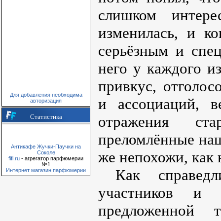
слишком интере
изменилась, и ко
серьёзным и спе
него у каждого и
привкус, отголос
Для добавления необходима
и ассоциаций, 
авторизация
Статистика
отражения ст
преломлённые наш
Антикафе Жучки-Паучки на
же непохожи, как
Соколе
fifi.ru
- агрегатор парфюмерии
№1
Как справед
Интернет магазин парфюмерии
участников и 
предложенной т