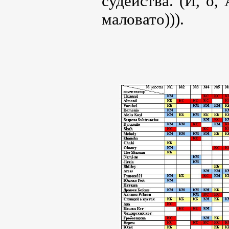
судейства. (И, о,
маловато))).