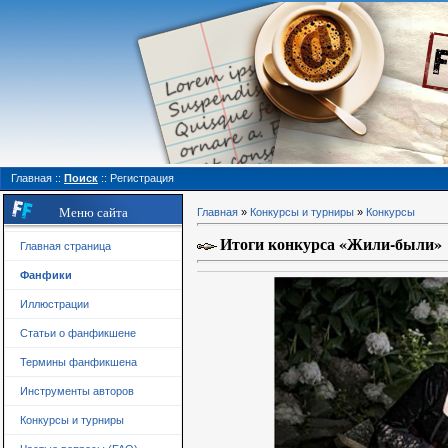
Главная
::
Поиск
::
Регистрация
Меню сайта
Главная
»
Конкурсы и турниры
»
Конкурсы
Итоги конкурса «Жили-были»
Главная страница
Фанфики
Иллюстрации
Статьи о фанфикшене
Термины фанфикшена
Инструменты авторов
Конкурсы и турниры