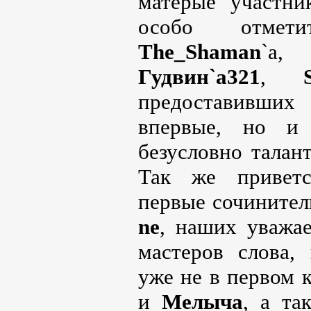
матёрые участни
особо отмет
The_Shaman
`
Гудвин`а321
,
предоставивших
впервые, но и
безусловно талан
Так же привет
первые сочините
ne
, наших уважа
мастеров слова,
уже не в первом 
и
Мелыча
, а та