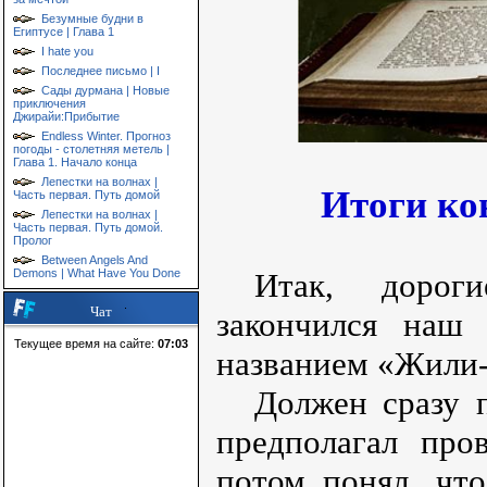
Безумные будни в
Египтусе | Глава 1
I hate you
Последнее письмо | I
Сады дурмана | Новые
приключения
Джирайи:Прибытие
Endless Winter. Прогноз
погоды - столетняя метель |
Глава 1. Начало конца
Лепестки на волнах |
Итоги ко
Часть первая. Путь домой
Лепестки на волнах |
Часть первая. Путь домой.
Пролог
Between Angels And
Demons | What Have You Done
Итак, дорог
Чат
закончился наш
Текущее время на сайте:
07:03
названием «Жили
Должен сразу п
предполагал про
потом понял, что