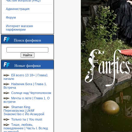
Частые вопросы (FAQ)
Администрация
Форум
Интернет магазин
парфюмерии
Поиск фанфиков
Новые фанфики
Ей всего 13 18+ | Глава1
начало
Наёмник Бога | Глава 1.
Встреча
Солнце над Чертополохом
Мечты о лете | Глава 1. О
встрече
Shaman King.
Перезагрузка | Ukfdf
Знакомство с Йо Асакурой
Только ты | You must
Тише, любовь,
помедленнее | Часть I. Вслед
за мечтой