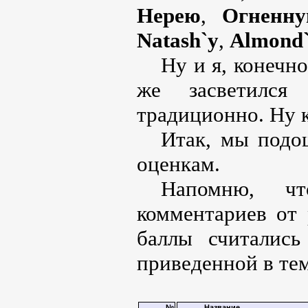
Нерею
,
Огненн
Natash`у
,
Almond
Ну и я, конечн
же засветился
традиционно. Ну к
Итак, мы подо
оценкам.
Напомню, чт
комментариев от 
баллы считались
приведенной в тем
№
Название