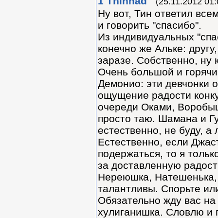
1
Thinnad
(25.11.2012 01:
Ну вот, Тин ответил все
и говорить "спасибо".
Из индивидуальных "спа
конечно же Альке: другу
заразе. Собственно, ну 
Очень большой и горячи
Демонио: эти девчонки 
ощущение радости конк
очереди Оками, Воробышк
просто таю. Шамана и Г
естественно, не буду, а
Естественно, если Джас
подержаться, то я тольк
за доставленную радост
Нереюшка, Натешенька, 
талантливы. Спорьте или
Обязательно жду вас на
хулиганишка. Словлю и п