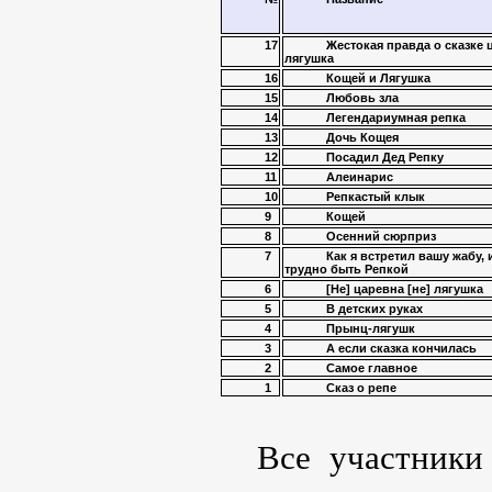
17
Жестокая правда о сказке 
лягушка
16
Кощей и Лягушка
15
Любовь зла
14
Легендариумная репка
13
Дочь Кощея
12
Посадил Дед Репку
11
Алеинарис
10
Репкастый клык
9
Кощей
8
Осенний сюрприз
7
Как я встретил вашу жабу, 
трудно быть Репкой
6
[Не] царевна [не] лягушка
5
В детских руках
4
Прынц-лягушк
3
А если сказка кончилась
2
Самое главное
1
Сказ о репе
Все участники