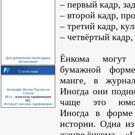
– первый кадр, з
– второй кадр, п
– третий кадр, ку
– четвёртый кадр,
Ёнкома могут 
Для добавления необходима
авторизация
бумажной форме
Статистика
манге, в журнал
Иногда они подн
Антикафе Жучки-Паучки на
Соколе
fifi.ru
- агрегатор парфюмерии
чаще это юмор
№1
Интернет магазин парфюмерии
Иногда в форме
истории. Одна и
жанре ёнкома – «L