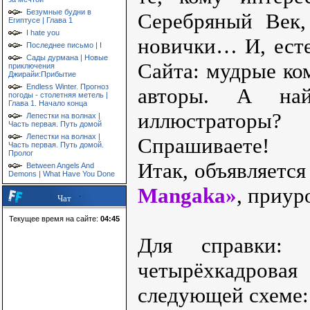
Безумные будни в
Серебряный Век,
Египтусе | Глава 1
I hate you
новички… И, есте
Последнее письмо | I
Сады дурмана | Новые
Сайта: мудрые ко
приключения
Джирайи:Прибытие
Endless Winter. Прогноз
авторы. А най
погоды - столетняя метель |
Глава 1. Начало конца
иллюстраторы?
Лепестки на волнах |
Часть первая. Путь домой
Лепестки на волнах |
Спрашиваете!
Часть первая. Путь домой.
Пролог
Итак, объявляется
Between Angels And
Demons | What Have You Done
Mangaka»
, приур
Чат
Текущее время на сайте:
04:45
Для справки:
четырёхкадровая
следующей схеме: