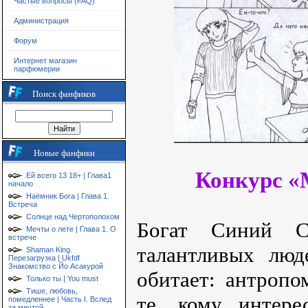
Частые вопросы (FAQ)
Администрация
Форум
Интернет магазин
парфюмерии
Поиск фанфиков
Новые фанфики
Конкурс «
Ей всего 13 18+ | Глава1
начало
Наёмник Бога | Глава 1.
Встреча
Солнце над Чертополохом
Богат Синий С
Мечты о лете | Глава 1. О
встрече
талантливых люд
Shaman King.
Перезагрузка | Ukfdf
Знакомство с Йо Асакурой
обитает: антроп
Только ты | You must
Тише, любовь,
те, кому интере
помедленнее | Часть I. Вслед
за мечтой