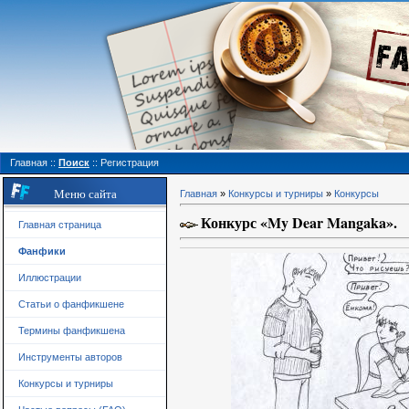
Главная
::
Поиск
::
Регистрация
Меню сайта
Главная
»
Конкурсы и турниры
»
Конкурсы
Конкурс «My Dear Mangaka».
Главная страница
Фанфики
Иллюстрации
Статьи о фанфикшене
Термины фанфикшена
Инструменты авторов
Конкурсы и турниры