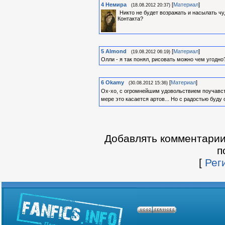
4
Немира
[
Материал
]
(18.08.2012 20:37)
Никто не будет возражать и насылать ч
Контакта?
5
Almond
[
Материал
]
(19.08.2012 06:19)
Олли - я так понял, рисовать можно чем угодн
6
Okamy
[
Материал
]
(30.08.2012 15:36)
Ох-хо, с огромнейшим удовольствием поучавств
мере это касается артов... Но с радостью буду
Добавлять комментарии
п
[
Рег