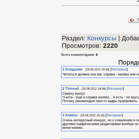
П
Раздел
:
Конкурсы
|
Добав
Просмотров
:
2220
Всего комментариев
:
6
Поряд
1
Оладушек
[
Материал
]
(18.08.2012 18:44)
Читаться должна она как: справа - налево или 
2
Thinnad
[
Материал
]
(18.08.2012 19:09)
Сверху вниз))
Ч-кота - ещё и справа налево... А есть - по круг
Потому рекомендую просто кадры нумеровать.
3
Amidas
[
Материал
]
(18.08.2012 19:19)
Очень интересный конкурс, но к сожалению я пи
другими графическими редакторами вообще не в
мини-комикс.