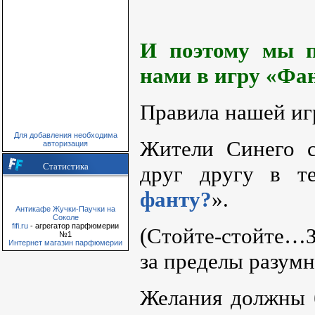
И поэтому мы п
нами в игру «Фа
Правила нашей иг
Для добавления необходима
Жители Синего с
авторизация
Статистика
друг другу в т
фанту?
».
Антикафе Жучки-Паучки на
Соколе
fifi.ru
- агрегатор парфюмерии
(Стойте-стойте…
№1
Интернет магазин парфюмерии
за пределы разумн
Желания должны 