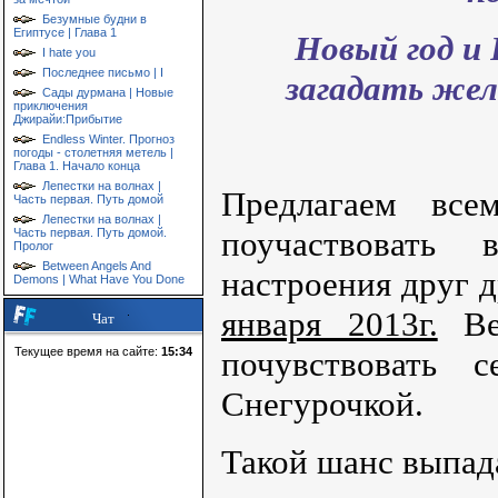
Безумные будни в
Египтусе | Глава 1
Новый год и
I hate you
Последнее письмо | I
загадать жел
Сады дурмана | Новые
приключения
Джирайи:Прибытие
Endless Winter. Прогноз
погоды - столетняя метель |
Глава 1. Начало конца
Лепестки на волнах |
Предлагаем вс
Часть первая. Путь домой
Лепестки на волнах |
поучаствовать 
Часть первая. Путь домой.
Пролог
Between Angels And
настроения друг 
Demons | What Have You Done
января 2013г.
Ве
Чат
Текущее время на сайте:
15:34
почувствовать 
Снегурочкой.
Такой шанс выпада