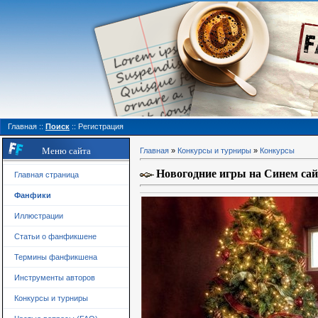
Главная
::
Поиск
::
Регистрация
Меню сайта
Главная
»
Конкурсы и турниры
»
Конкурсы
Новогодние игры на Синем сай
Главная страница
Фанфики
Иллюстрации
Статьи о фанфикшене
Термины фанфикшена
Инструменты авторов
Конкурсы и турниры