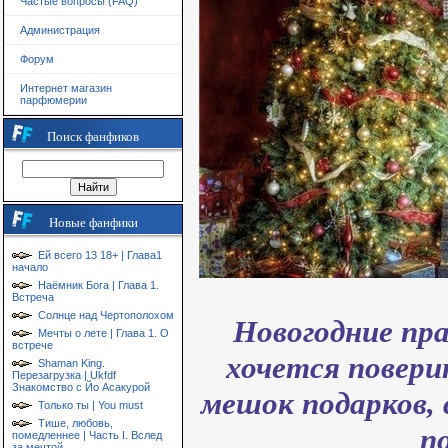
Частые вопросы (FAQ)
Администрация
Форум
Интернет магазин
парфюмерии
Поиск фанфиков
Новые фанфики
Ей всего 13 18+ | Глава1
начало
Наёмник Бога | Глава 1.
Встреча
Солнце над Чертополохом
Новогодние пра
Мечты о лете | Глава 1. О
встрече
хочется повери
Shaman King.
Перезагрузка | Ukfdf
Знакомство с Йо Асакурой
мешок подарков,
Только ты | You must
Тише, любовь,
п
помедленнее | Часть I. Вслед
за мечтой