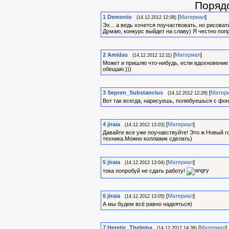
Поряд
1
Demonio
[
Материал
]
(14.12.2012 12:08)
Эх... а ведь хочется поучаствовать, но рисова
Думаю, конкурс выйдет на славу) Я честно поп
2
Amidas
[
Материал
]
(14.12.2012 12:11)
Может и пришлю что-нибудь, если вдохновение 
обещаю.)))
3
Sepren_Substancius
[
Матер
(14.12.2012 12:28)
Вот так всегда, нарисуешь, полюбуешься с фон
4
jiraia
[
Материал
]
(14.12.2012 13:03)
Давайте все уже поучавствуйте! Это ж Новый го
техника.Можно коллажик сделать)
5
jiraia
[
Материал
]
(14.12.2012 13:04)
тока попробуй не сдать работу!
6
jiraia
[
Материал
]
(14.12.2012 13:05)
А мы будем всё равно надеяться)
7
Heretic_Thelema
[
Материал
]
(14.12.2012 14:38)