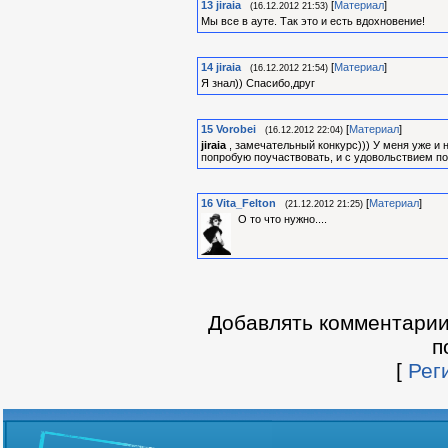
13
jiraia
[
Материал
]
(16.12.2012 21:53)
Мы все в ауте. Так это и есть вдохновение!
14
jiraia
[
Материал
]
(16.12.2012 21:54)
Я знал)) Спасибо,друг
15
Vorobei
[
Материал
]
(16.12.2012 22:04)
jiraia
, замечательный конкурс))) У меня уже и 
попробую поучаствовать, и с удовольствием п
16
Vita_Felton
[
Материал
]
(21.12.2012 21:25)
О то что нужно....
Добавлять комментарии
п
[
Рег