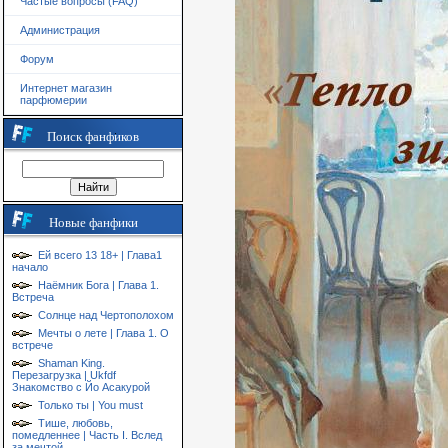
Частые вопросы (FAQ)
Администрация
Форум
Интернет магазин
парфюмерии
Поиск фанфиков
Новые фанфики
Ей всего 13 18+ | Глава1
начало
Наёмник Бога | Глава 1.
Встреча
Солнце над Чертополохом
Мечты о лете | Глава 1. О
встрече
Shaman King.
Перезагрузка | Ukfdf
Знакомство с Йо Асакурой
Только ты | You must
Тише, любовь,
помедленнее | Часть I. Вслед
за мечтой