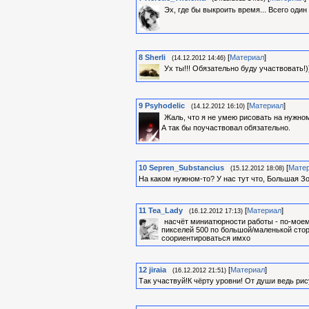
Эх, где бы выкроить время... Всего один
8
Sherli
[
Материал
]
(14.12.2012 14:46)
Ух ты!!! Обязательно буду участвовать!)
9
Psyhodelic
[
Материал
]
(14.12.2012 16:10)
Жаль, что я не умею рисовать на нужно
А так бы поучаствовал обязательно.
10
Sepren_Substancius
[
Мате
(15.12.2012 18:08)
На каком нужном-то? У нас тут что, Большая З
11
Tea_Lady
[
Материал
]
(16.12.2012 17:13)
насчёт миниатюрности работы - по-мое
пикселей 500 по большой/маленькой сторо
соориентироваться имхо
12
jiraia
[
Материал
]
(16.12.2012 21:51)
Так участвуй!К чёрту уровни! От души ведь ри