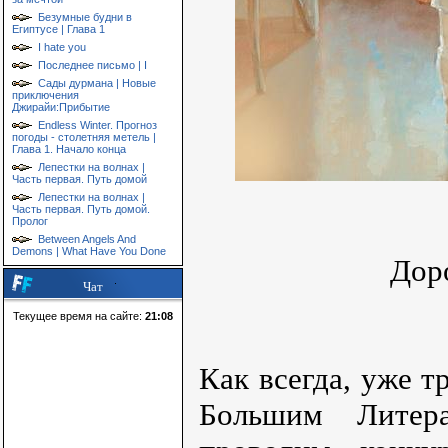
Безумные будни в
Египтусе | Глава 1
I hate you
Последнее письмо | I
Сады дурмана | Новые
приключения
Джирайи:Прибытие
Endless Winter. Прогноз
погоды - столетняя метель |
Глава 1. Начало конца
Лепестки на волнах |
Часть первая. Путь домой
Лепестки на волнах |
Часть первая. Путь домой.
Пролог
Between Angels And
Demons | What Have You Done
Дор
Чат
Текущее время на сайте:
21:08
Как всегда, уже т
Большим Литер