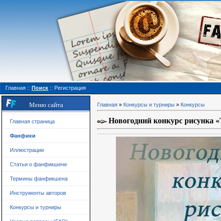
Главная
::
Поиск
::
Регистрация
Меню сайта
Главная
»
Конкурсы и турниры
»
Конкурсы
Новогодний конкурс рисунка 
Главная страница
Фанфики
Иллюстрации
Статьи о фанфикшене
Термины фанфикшена
Инструменты авторов
Конкурсы и турниры