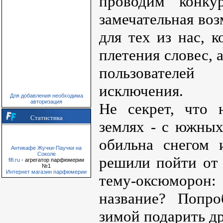
проводим конку
замечательная во
для тех из нас, 
плетения словес, 
пользователе
исключения.
Для добавления необходима
авторизация
Не секрет, что
Статистика
землях - с южных
обильна снегом 
Антикафе Жучки-Паучки на
Соколе
решили пойти от
fifi.ru
- агрегатор парфюмерии
№1
Интернет магазин парфюмерии
тему-оксюморон:
название? Попр
зимой подарить др