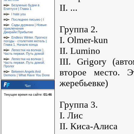
II. ...
Безумные будни в
Египтусе | Глава 1
I hate you
Последнее письмо | I
Сады дурмана | Новые
Группа 2.
приключения
Джирайи:Прибытие
I. Olmer-kun
Endless Winter. Прогноз
погоды - столетняя метель |
Глава 1. Начало конца
II. Lumino
Лепестки на волнах |
Часть первая. Путь домой
III. Grigory (авт
Лепестки на волнах |
Часть первая. Путь домой.
Пролог
второе место. Э
Between Angels And
Demons | What Have You Done
жеребьевке)
Чат
Текущее время на сайте:
01:46
Группа 3.
I. Лис
II. Киса-Алиса