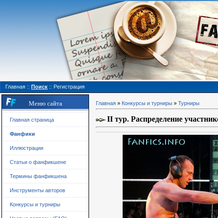
Главная
::
Поиск
::
Регистрация
Меню сайта
Главная
»
Конкурсы и турниры
»
Турниры
II тур. Распределение участник
Главная страница
Фанфики
Иллюстрации
Статьи о фанфикшене
Термины фанфикшена
Инструменты авторов
Конкурсы и турниры