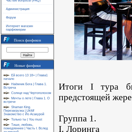
Частые вопросы (FAQ)
Администрация
Форум
Интернет магазин
парфюмерии
Поиск фанфиков
Новые фанфики
Ей всего 13 18+ | Глава1
начало
Итоги I тура б
Наёмник Бога | Глава 1.
Встреча
Солнце над Чертополохом
предстоящей жере
Мечты о лете | Глава 1. О
встрече
Shaman King.
Перезагрузка | Ukfdf
Знакомство с Йо Асакурой
Группа 1.
Только ты | You must
Тише, любовь,
I. Лоринга
помедленнее | Часть I. Вслед
за мечтой