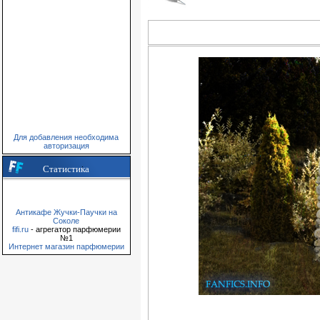
Для добавления необходима
авторизация
Статистика
Антикафе Жучки-Паучки на
Соколе
fifi.ru
- агрегатор парфюмерии
№1
Интернет магазин парфюмерии