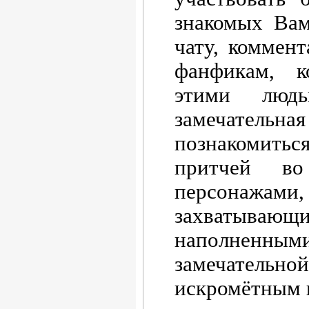
знакомых Вам
чату, коммен
фанфикам, 
этими люд
замечате
познакомитьс
притчей в
персонажам
захватыва
наполнен
замечател
искромётным