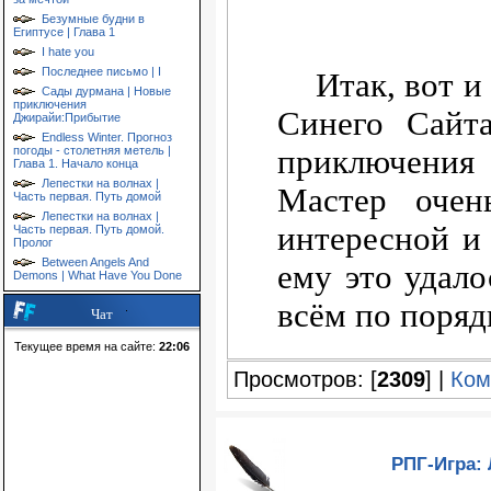
Безумные будни в
Египтусе | Глава 1
I hate you
Последнее письмо | I
Итак, вот 
Сады дурмана | Новые
приключения
Синего Сайт
Джирайи:Прибытие
Endless Winter. Прогноз
приключения
погоды - столетняя метель |
Глава 1. Начало конца
Лепестки на волнах |
Мастер очен
Часть первая. Путь домой
Лепестки на волнах |
интересной и
Часть первая. Путь домой.
Пролог
Between Angels And
ему это удало
Demons | What Have You Done
всём по порядк
Чат
Текущее время на сайте:
22:06
Просмотров: [
2309
] |
Ком
РПГ-Игра: