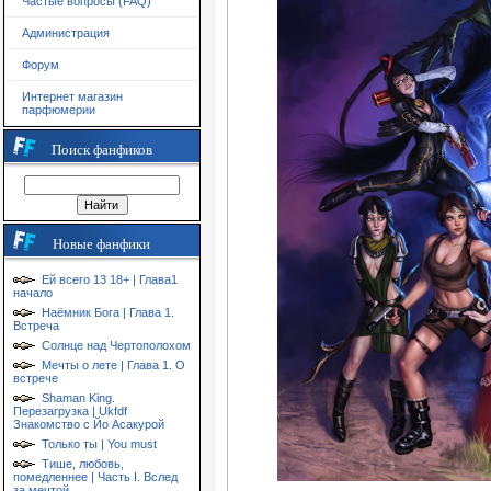
Частые вопросы (FAQ)
Администрация
Форум
Интернет магазин
парфюмерии
Поиск фанфиков
Новые фанфики
Ей всего 13 18+ | Глава1
начало
Наёмник Бога | Глава 1.
Встреча
Солнце над Чертополохом
Мечты о лете | Глава 1. О
встрече
Shaman King.
Перезагрузка | Ukfdf
Знакомство с Йо Асакурой
Только ты | You must
Тише, любовь,
помедленнее | Часть I. Вслед
за мечтой