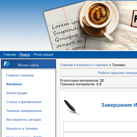
Главная
::
Поиск
::
Регистрация
Меню сайта
Главная
»
Конкурсы и турниры
» Турниры
Работы прошлых конкур
Главная страница
В категории материалов
:
12
Фанфики
Показано материалов
:
1-3
Иллюстрации
Статьи о фанфикшене
Завершение И
Термины фанфикшена
Инструменты авторов
Конкурсы и турниры