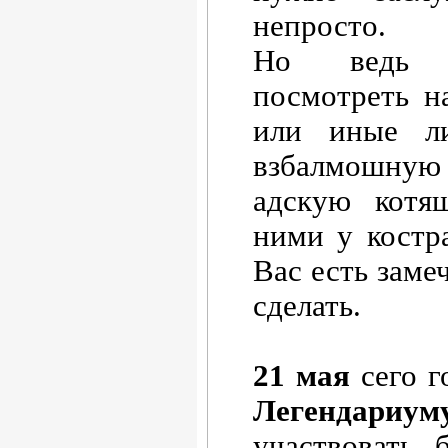
непросто.
Но ведь н
посмотреть на
или иные ли
взбалмошную 
адскую котя
ними у костр
Вас есть заме
сделать.
21 мая
сего г
Легендариум
участвовать 