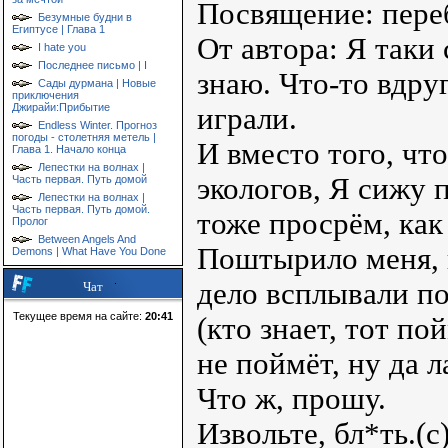
Посвящение: пере
Безумные будни в
Египтусе | Глава 1
От автора: Я таки
I hate you
Последнее письмо | I
знаю. Что-то вдру
Сады дурмана | Новые
приключения
Джирайи:Прибытие
играли.
Endless Winter. Прогноз
погоды - столетняя метель |
И вместо того, чт
Глава 1. Начало конца
Лепестки на волнах |
экологов, Я сижу 
Часть первая. Путь домой
Лепестки на волнах |
Часть первая. Путь домой.
тоже просрём, как 
Пролог
Between Angels And
Поштырило меня, к
Demons | What Have You Done
дело всплывали п
Чат
Текущее время на сайте:
20:41
(кто знает, тот по
не поймёт, ну да л
Что ж, прошу.
Извольте, бл*ть.(с