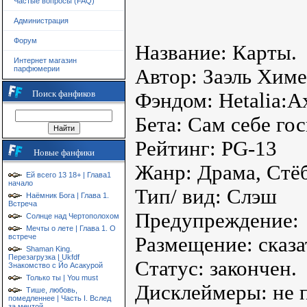
Частые вопросы (FAQ)
Администрация
Форум
Название: Карты.
Интернет магазин
парфюмерии
Автор: Заэль Химе
Поиск фанфиков
Фэндом: Hetalia:A
Бета: Сам себе го
Рейтинг: PG-13
Новые фанфики
Жанр: Драма, Стё
Ей всего 13 18+ | Глава1
начало
Тип/ вид: Слэш
Наёмник Бога | Глава 1.
Встреча
Предупреждение:
Солнце над Чертополохом
Мечты о лете | Глава 1. О
встрече
Размещение: сказат
Shaman King.
Перезагрузка | Ukfdf
Статус: закончен.
Знакомство с Йо Асакурой
Только ты | You must
Дисклеймеры: не 
Тише, любовь,
помедленнее | Часть I. Вслед
за мечтой