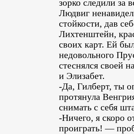
зорко следили за 
Людвиг ненавидел 
стойкости, дав себ
Лихтенштейн, красн
своих карт. Ей бы
недовольного Прус
стеснялся своей н
и Элизабет.
-Да, Гилберт, ты 
протянула Венгрия
снимать с себя шт
-Ничего, я скоро 
проиграть! — проб