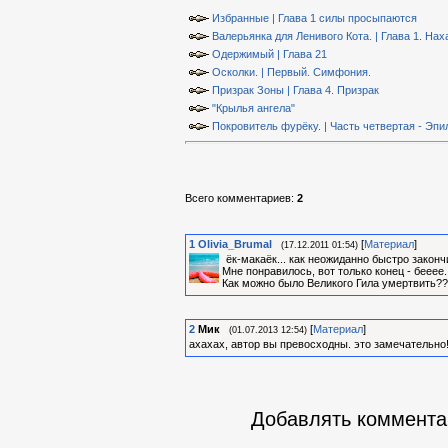
Избранные | Глава 1 силы просыпаются
Валерьянка для Ленивого Кота. | Глава 1. Нах
Одержимый | Глава 21
Осколки. | Первый. Симфония.
Призрак Зоны | Глава 4. Призрак
"Крылья ангела"
Покровитель фурёку. | Часть четвертая - Эпил
Всего комментариев
:
2
1
Olivia_Brumal
[
Материал
]
(17.12.2011 01:54)
ёк-макаёк... как неожиданно быстро законч
Мне понравилось, вот только конец - бееее..
Как можно было Великого Гила умертвить??
2
Мик
[
Материал
]
(01.07.2013 12:54)
ахахах, автор вы превосходны. это замечательно
Добавлять комментар