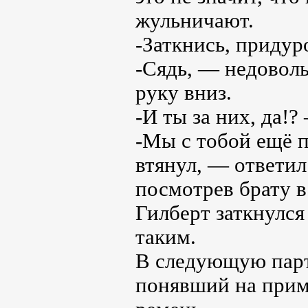
жульничают.
-Заткнись, придур
-Сядь, — недоволь
руку вниз.
-И ты за них, да!
-Мы с тобой ещё п
втянул, — ответи
посмотрев брату в 
Гилберт заткнулс
таким.
В следующую парт
понявший на приме