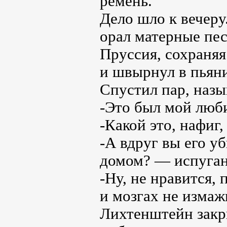
ремень.
Дело шло к вечеру
орал матерные пес
Пруссия, сохраня
и швырнул в пьяни
Спустил пар, назы
-Это был мой люб
-Какой это, нафиг,
-А вдруг вы его уб
домом? — испуган
-Ну, не нравится,
и мозгах не измаж
Лихтенштейн закры