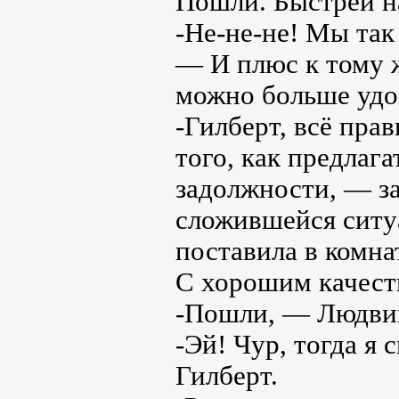
Пошли. Быстрей н
-Не-не-не! Мы так
— И плюс к тому ж
можно больше удо
-Гилберт, всё пра
того, как предлага
задолжности, — за
сложившейся ситуа
поставила в комна
С хорошим качеств
-Пошли, — Людвиг
-Эй! Чур, тогда я
Гилберт.