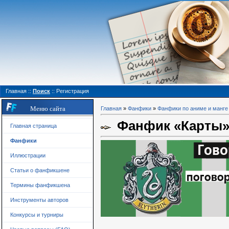
Главная
::
Поиск
::
Регистрация
Меню сайта
Главная
»
Фанфики
»
Фанфики по аниме и манге
Фанфик «Карты
Главная страница
Фанфики
Иллюстрации
Статьи о фанфикшене
Термины фанфикшена
Инструменты авторов
Конкурсы и турниры