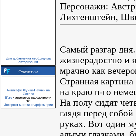
Персонажи: Австр
Лихтенштейн, Шв
Самый разгар дня.
жизнерадостно и я
Для добавления необходима
авторизация
мрачно как вечеро
Статистика
Странная картина 
на краю n-го неме
Антикафе Жучки-Паучки на
Соколе
fifi.ru
- агрегатор парфюмерии
На полу сидят чет
№1
Интернет магазин парфюмерии
глядя перед собой
руках. Вот один м
алыми глазками, б