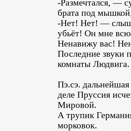
-Размечтался, — с
брата под мышкой,
-Нет! Нет! — слы
убьёт! Он мне всю
Ненавижу вас! Нен
Последние звуки 
комнаты Людвига.
Пэ.сэ. дальнейшая
деле Пруссия исче
Мировой.
А трупик Германия
морковок.