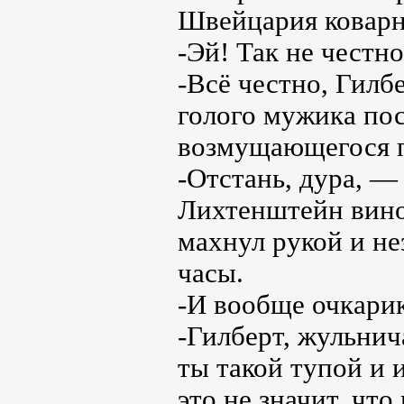
Швейцария коварн
-Эй! Так не честн
-Всё честно, Гилбе
голого мужика по
возмущающегося п
-Отстань, дура, —
Лихтенштейн винов
махнул рукой и не
часы.
-И вообще очкари
-Гилберт, жульнич
ты такой тупой и 
это не значит, что