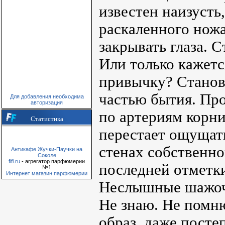
известен наизусть
раскаленного ножа
закрывать глаза. 
Или только кажетс
привычку? Станов
частью бытия. Про
Для добавления необходима
авторизация
по артериям корни
Статистика
перестает ощущать
стенах собственно
Антикафе Жучки-Паучки на
Соколе
fifi.ru
- агрегатор парфюмерии
последней отметки
№1
Интернет магазин парфюмерии
Неслышные шажочк
Не знаю. Не помню
образ, даже посте