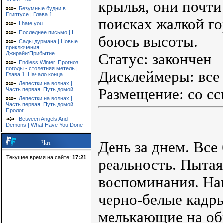
крылья, они почти
Безумные будни в
Египтусе | Глава 1
поисках жалкой гор
I hate you
Последнее письмо | I
боюсь высоты.
Сады дурмана | Новые
приключения
Джирайи:Прибытие
Статус: закончен
Endless Winter. Прогноз
погоды - столетняя метель |
Дисклеймеры: все
Глава 1. Начало конца
Лепестки на волнах |
Размещение: со сс
Часть первая. Путь домой
Лепестки на волнах |
Часть первая. Путь домой.
Пролог
Between Angels And
Demons | What Have You Done
День за днем. Все
Чат
Текущее время на сайте:
17:21
реальность. Пытая
воспоминания. На
черно-белые кадр
мелькающие на об