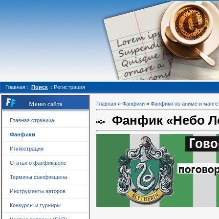
Главная
::
Поиск
::
Регистрация
Меню сайта
Главная
»
Фанфики
»
Фанфики по аниме и манге
Фанфик «Небо Л
Главная страница
Фанфики
Иллюстрации
Статьи о фанфикшене
Термины фанфикшена
Инструменты авторов
Конкурсы и турниры