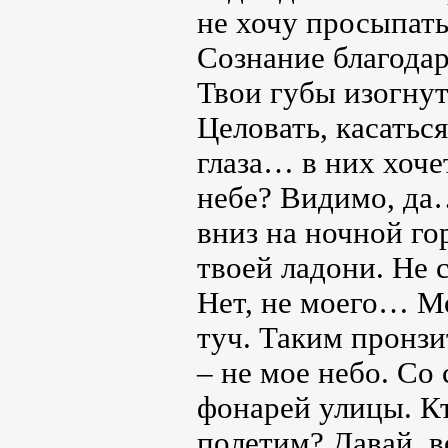
не хочу просыпать
Сознание благодар
Твои губы изогнут
Целовать, касатьс
глаза… в них хоче
небе? Видимо, да
вниз на ночной го
твоей ладони. Не с
Нет, не моего… Мо
туч. Таким пронзи
– не мое небо. Со
фонарей улицы. Кт
полетим? Давай, вс