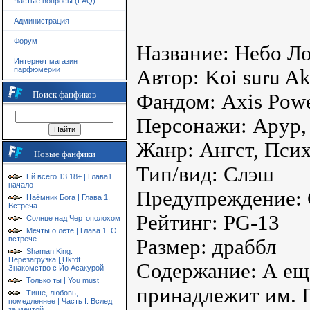
Частые вопросы (FAQ)
Администрация
Форум
Название: Небо Л
Интернет магазин
парфюмерии
Автор: Koi suru A
Поиск фанфиков
Фандом: Axis Powe
Персонажи: Арур,
Жанр: Ангст, Псих
Новые фанфики
Тип/вид: Cлэш
Ей всего 13 18+ | Глава1
начало
Предупреждение: 
Наёмник Бога | Глава 1.
Встреча
Рейтинг: PG-13
Солнце над Чертополохом
Мечты о лете | Глава 1. О
встрече
Размер: драббл
Shaman King.
Перезагрузка | Ukfdf
Содержание: А ещ
Знакомство с Йо Асакурой
Только ты | You must
принадлежит им. 
Тише, любовь,
помедленнее | Часть I. Вслед
за мечтой