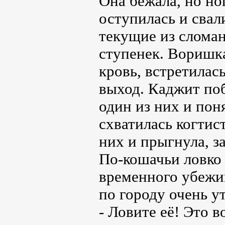
Она бежала, но но
оступилась и свал
текущие из сломан
ступенек. Воришка
кровь, встретилас
выход. Каджит поб
один из них и поня
схватилась когтис
них и прыгнула, з
По-кошачьи ловко 
временного убежи
по городу очень у
- Ловите её! Это в