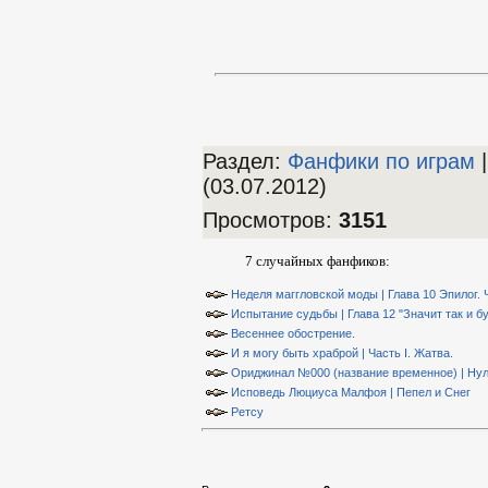
Раздел:
Фанфики по играм
|
(03.07.2012)
Просмотров
:
3151
7 случайных фанфиков:
Неделя маггловской моды | Глава 10 Эпилог. 
Испытание судьбы | Глава 12 "Значит так и б
Весеннее обострение.
И я могу быть храброй | Часть I. Жатва.
Ориджинал №000 (название временное) | Нул
Исповедь Люциуса Малфоя | Пепел и Снег
Ретсу