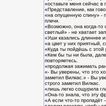
«оставьте меня сейчас в 
«Представление, как гово
«на опущенную спину» - 
плечи.
«Возможно, она когда-то 
светлый» - не хватает за
«Уши казались длиннее из
«а цвет у них приятный, с
«Куда ты пойдёшь с этой 
«Кем бы ты ни была, дале
повторяетесь.
«продолжая зажимать ран
«- Вы уверены, что это х
заметил Вилкас.» - Вы ув
строго заметил Вилкас.
«лишь легко сощурила гла
«Она-то знала, что эту фр
«А если что-то пропадёт 
сдадим властям, чтобы от