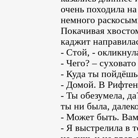
очень походила н
немного раскосыми
Покачивая хвосто
каджит направилас
- Стой, - окликнул
- Чего? – суховато
- Куда ты пойдёшь
- Домой. В Рифтен
- Ты обезумела, да
ты ни была, далек
- Может быть. Вам
- Я выстрелила в т