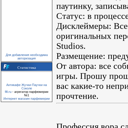
паутинку, записы
Статус: в процесс
Дисклеймеры: Все
оригинальных пер
Studios.
Размещение: пред
Для добавления необходима
авторизация
От автора: все со
Статистика
игры. Прошу прощ
вас какие-то непр
Антикафе Жучки-Паучки на
Соколе
fifi.ru
- агрегатор парфюмерии
прочтение.
№1
Интернет магазин парфюмерии
Профессия вора сл