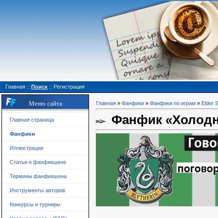
Главная
::
Поиск
::
Регистрация
Меню сайта
Главная
»
Фанфики
»
Фанфики по играм
»
Elder S
Фанфик «Холодн
Главная страница
Фанфики
Иллюстрации
Статьи о фанфикшене
Термины фанфикшена
Инструменты авторов
Конкурсы и турниры