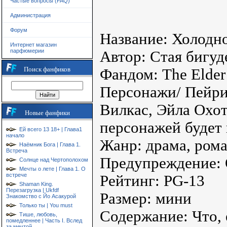
Частые вопросы (FAQ)
Администрация
Форум
Название: Холодн
Интернет магазин
парфюмерии
Автор: Стая бигуд
Поиск фанфиков
Фандом: The Elder 
Персонажи/ Пейрин
Вилкас, Эйла Охот
Новые фанфики
персонажей будет 
Ей всего 13 18+ | Глава1
начало
Жанр: драма, рома
Наёмник Бога | Глава 1.
Встреча
Предупреждение:
Солнце над Чертополохом
Мечты о лете | Глава 1. О
встрече
Рейтинг: PG-13
Shaman King.
Перезагрузка | Ukfdf
Размер: мини
Знакомство с Йо Асакурой
Только ты | You must
Содержание: Что,
Тише, любовь,
помедленнее | Часть I. Вслед
за мечтой