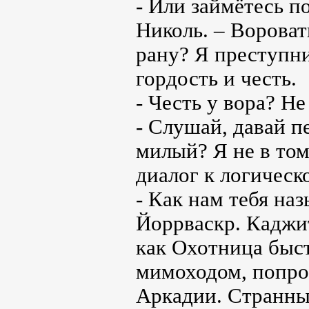
- Или займётесь п
Николь. – Вороват
рану? Я преступни
гордость и честь.
- Честь у вора? Н
- Слушай, давай п
милый? Я не в том
диалог к логичес
- Как нам тебя на
Йоррваскр. Каджит 
как Охотница быст
мимоходом, попрос
Аркадии. Странные