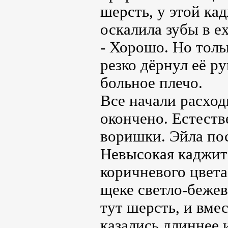
шерсть, у этой ка
оскалила зубы в е
- Хорошо. Но толь
резко дёрнул её ру
больное плечо.
Все начали расход
окончено. Естеств
воришки. Эйла по
Невысокая каджит
коричневого цвета
щеке светло-бежев
тут шерсть, и вме
казались длиннее 