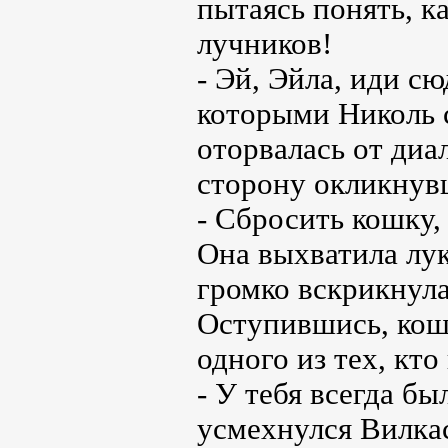
пытаясь понять, ка
лучников!
- Эй, Эйла, иди сю
которыми Николь 
оторвалась от диа
сторону окликнув
- Сбросить кошку,
Она выхватила лук
громко вскрикнула
Оступившись, кошк
одного из тех, кто
- У тебя всегда бы
усмехнулся Вилкас