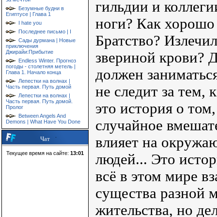
гильдии и коллеги
Безумные будни в
Египтусе | Глава 1
ноги? Как хорошо
I hate you
Последнее письмо | I
Братство? Излечи
Сады дурмана | Новые
приключения
Джирайи:Прибытие
звериной крови? 
Endless Winter. Прогноз
погоды - столетняя метель |
должен заниматься
Глава 1. Начало конца
Лепестки на волнах |
не следит за тем,
Часть первая. Путь домой
Лепестки на волнах |
Часть первая. Путь домой.
это история о том
Пролог
Between Angels And
случайное вмешате
Demons | What Have You Done
влияет на окружа
Чат
Текущее время на сайте:
13:01
людей... Это исто
всё в этом мире в
существа разной м
жительства, но де