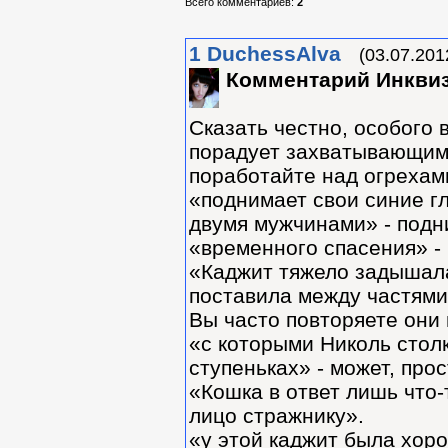
Всего комментариев
:
2
1
DuchessAlva
(03.07.201
Комментарий Инкви
Сказать честно, особого 
порадует захватывающим 
поработайте над огрехами
«поднимает свои синие гл
двумя мужчинами» - подни
«временного спасения» -
«Каджит тяжело задышала
поставила между частями
Вы часто повторяете они 
«с которыми Николь столк
ступеньках» - может, про
«Кошка в ответ лишь что-
лицо стражнику».
«у этой каджит была хор