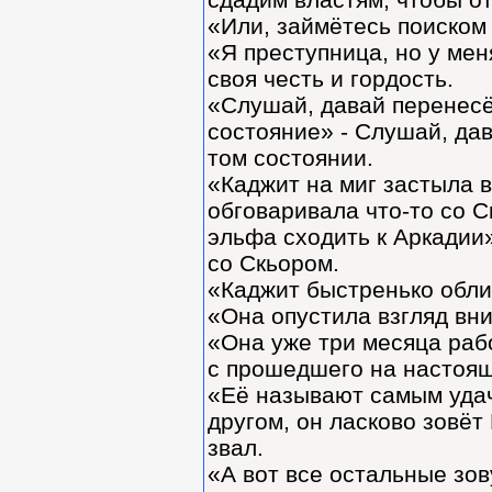
«Или, займётесь поиском 
«Я преступница, но у меня
своя честь и гордость.
«Слушай, давай перенесём
состояние» - Слушай, да
том состоянии.
«Каджит на миг застыла в
обговаривала что-то со С
эльфа сходить к Аркадии»
со Скьором.
«Каджит быстренько обли
«Она опустила взгляд вни
«Она уже три месяца рабо
с прошедшего на настоящ
«Её называют самым уда
другом, он ласково зовёт
звал.
«А вот все остальные зову