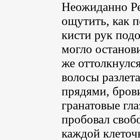
Неожиданно Ре
ощутить, как п
кисти рук под
могло останови
же оттолкнулся
волосы разлет
прядями, бров
гранатовые гл
пробовал своб
каждой клеточк