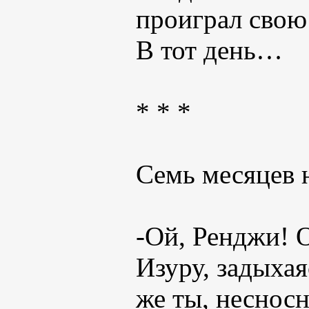
проиграл сво
В тот день…
* * *
Семь месяцев н
-Ой, Ренджи! 
Изуру, задыхая
же ты, несносн