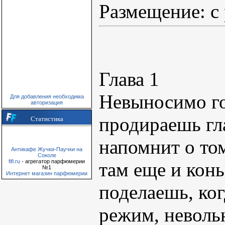
Размещение: с
Глава 1
Невыносимо го
Для добавления необходима
авторизация
продираешь гла
Статистика
напомнит о том
Антикафе Жучки-Паучки на
Соколе
fifi.ru
- агрегатор парфюмерии
там еще и конь
№1
Интернет магазин парфюмерии
поделаешь, ко
режим, невольн