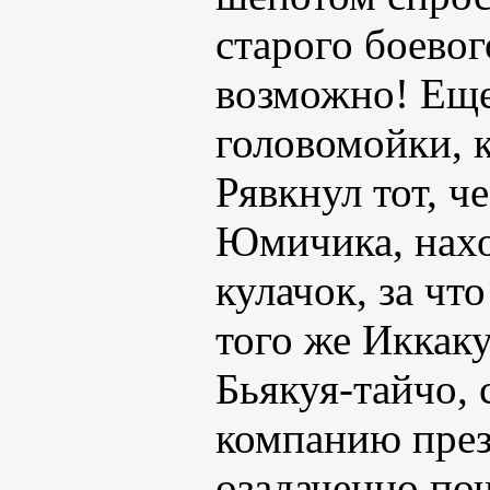
старого боево
возможно! Еще
головомойки, 
Рявкнул тот, ч
Юмичика, нахо
кулачок, за чт
того же Иккаку
Бьякуя-тайчо, 
компанию през
озадаченно поч