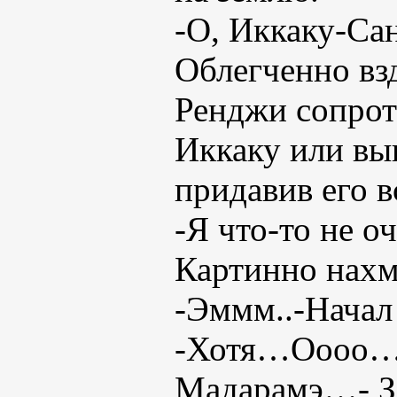
-О, Иккаку-Сан
Облегченно вз
Ренджи сопрот
Иккаку или вык
придавив его в
-Я что-то не о
Картинно нахм
-Эммм..-Начал
-Хотя…Оооо…-
Мадарамэ…- З