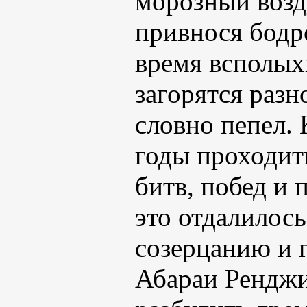
морозный возд
привнося бодро
время всполыхн
загорятся раз
словно пепел.
годы проходит
битв, побед и 
это отдалилос
созерцанию и 
Абараи Ренджи