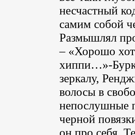
несчастный ко
самим собой ч
Размышлял про
– «Хорошо хот
хиппи…»-Буркн
зеркалу, Ренд
волосы в своб
непослушные 
черной повязк
он про себя. Т