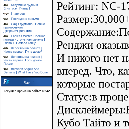
Рейтинг: NC-1
Безумные будни в
Египтусе | Глава 1
I hate you
Размер:30,000
Последнее письмо | I
Сады дурмана | Новые
приключения
Содержание:По
Джирайи:Прибытие
Endless Winter. Прогноз
погоды - столетняя метель |
Ренджи оказыв
Глава 1. Начало конца
Лепестки на волнах |
Часть первая. Путь домой
И никого нет 
Лепестки на волнах |
Часть первая. Путь домой.
Пролог
вперед. Что, к
Between Angels And
Demons | What Have You Done
которые постар
Чат
Текущее время на сайте:
18:42
Статус:в проце
Дисклеймеры:
Кубо Тайто и т