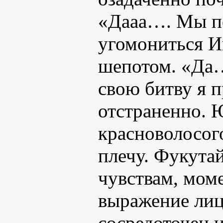
«Дааа…. Мы по
угомониться И
шепотом. «Да
свою битву я
отстраненно. 
красноволосог
плечу. Фукутай
чувствам, мом
выражение лиц
сосредоточен и