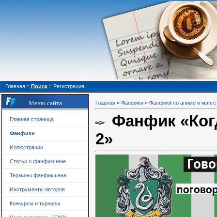
Главная
::
Поиск
::
Регистрация
Меню сайта
Главная
»
Фанфики
»
Фанфики по аниме и манге
Фанфик «Когд
Главная страница
2»
Фанфики
Иллюстрации
Статьи о фанфикшене
Термины фанфикшена
Инструменты авторов
Конкурсы и турниры