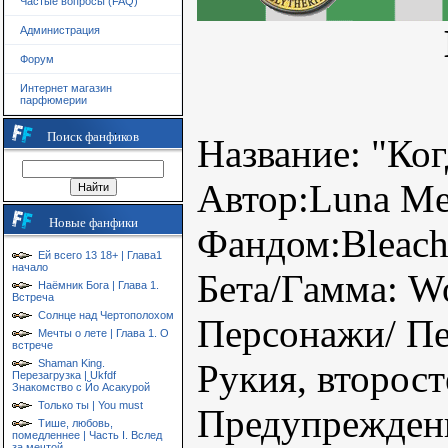
Частые вопросы (FAQ)
Администрация
Форум
Интернет магазин
парфюмерии
Поиск фанфиков
Название: "Ко
Автор:Luna M
Новые фанфики
Фандом:Bleac
Ей всего 13 18+ | Глава1
начало
Бета/Гамма: W
Наёмник Бога | Глава 1.
Встреча
Солнце над Чертополохом
Персонажи/ Пе
Мечты о лете | Глава 1. О
встрече
Shaman King.
Рукия, второс
Перезагрузка | Ukfdf
Знакомство с Йо Асакурой
Только ты | You must
Предупрежден
Тише, любовь,
помедленнее | Часть I. Вслед
за мечтой