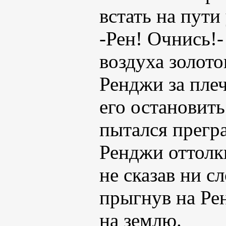
встать на пути 
-Рен! Очнись!
воздуха золот
Ренджи за плеч
его остановить
пытался прегр
Ренджи оттолк
не сказав ни с
прыгнув на Рен
на землю.