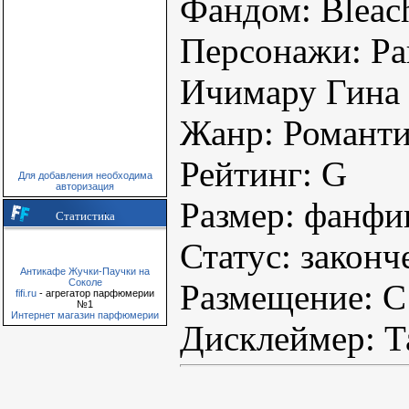
Фандом: Bleac
Персонажи: Ра
Ичимару Гина
Жанр: Романти
Рейтинг: G
Для добавления необходима
авторизация
Размер: фанфи
Статистика
Статус: законч
Антикафе Жучки-Паучки на
Соколе
Размещение: С
fifi.ru
- агрегатор парфюмерии
№1
Интернет магазин парфюмерии
Дисклеймер: Т