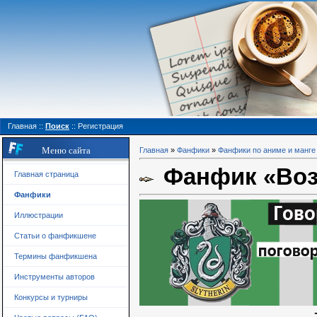
Главная
::
Поиск
::
Регистрация
Меню сайта
Главная
»
Фанфики
»
Фанфики по аниме и манге
Фанфик «Воз
Главная страница
Фанфики
Иллюстрации
Статьи о фанфикшене
Термины фанфикшена
Инструменты авторов
Конкурсы и турниры