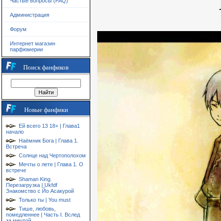
Частые вопросы (FAQ)
Администрация
Форум
Интернет магазин
парфюмерии
Поиск фанфиков
Новые фанфики
Ей всего 13 18+ | Глава1
начало
Наёмник Бога | Глава 1.
Встреча
Солнце над Чертополохом
Мечты о лете | Глава 1. О
встрече
Shaman King.
Перезагрузка | Ukfdf
Знакомство с Йо Асакурой
Только ты | You must
Тише, любовь,
помедленнее | Часть I. Вслед
за мечтой