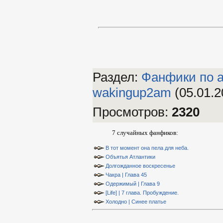
Раздел:
Фанфики по а
wakingup2am
(05.01.2
Просмотров
:
2320
7 случайных фанфиков:
В тот момент она пела для неба.
Объятья Атлантики
Долгожданное воскресенье
Чакра | Глава 45
Одержимый | Глава 9
[Life] | 7 глава. Пробуждение.
Холодно | Синее платье