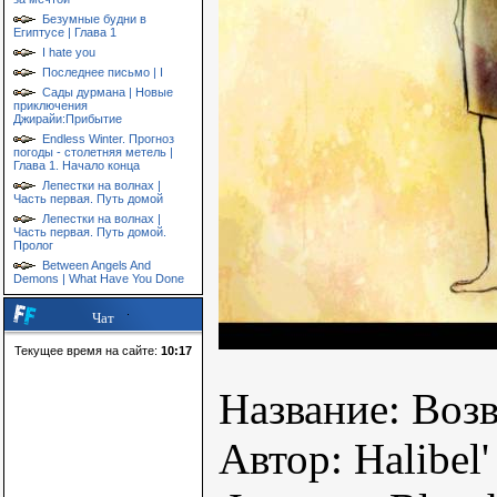
Безумные будни в
Египтусе | Глава 1
I hate you
Последнее письмо | I
Сады дурмана | Новые
приключения
Джирайи:Прибытие
Endless Winter. Прогноз
погоды - столетняя метель |
Глава 1. Начало конца
Лепестки на волнах |
Часть первая. Путь домой
Лепестки на волнах |
Часть первая. Путь домой.
Пролог
Between Angels And
Demons | What Have You Done
Чат
Текущее время на сайте:
10:17
Название: Возв
Автор: Halibel