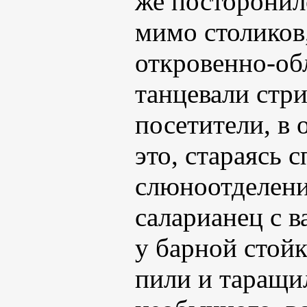
же посторонилс
мимо столиков,
откровенно-об
танцевали стри
посетители, в
это, стараясь 
слюноотделени
саларианец с 
у барной стойк
пили и таращи