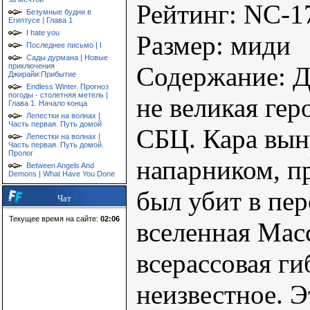
Рейтинг: NC-1
Безумные будни в
Египтусе | Глава 1
I hate you
Размер: миди
Последнее письмо | I
Сады дурмана | Новые
приключения
Содержание: Д
Джирайи:Прибытие
Endless Winter. Прогноз
погоды - столетняя метель |
не великая гер
Глава 1. Начало конца
Лепестки на волнах |
Часть первая. Путь домой
СБЦ. Кара вын
Лепестки на волнах |
Часть первая. Путь домой.
Пролог
напарником, п
Between Angels And
Demons | What Have You Done
был убит в пер
Чат
Текущее время на сайте:
02:06
вселенная Мас
всерассовая ги
неизвестное. Э