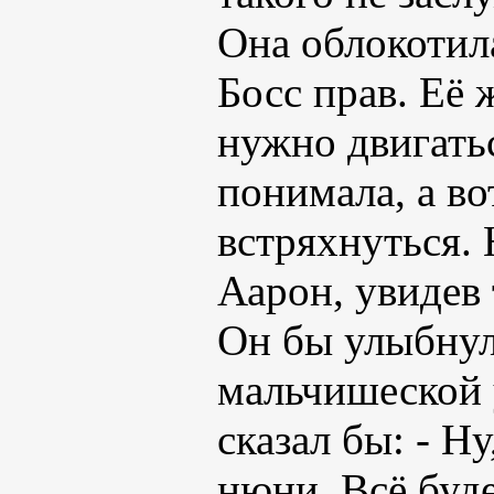
Она облокотила
Босс прав. Её 
нужно двигать
понимала, а в
встряхнуться. 
Аарон, увидев 
Он бы улыбнул
мальчишеской у
сказал бы: - Н
нюни. Всё буд