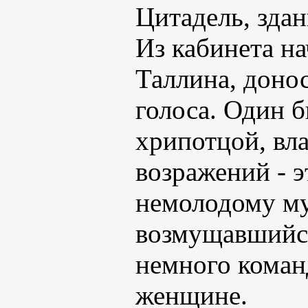
Цитадель, здан
Из кабинета н
Таллина, доно
голоса. Один 
хрипотцой, вл
возражений - 
немолодому му
возмущавшийся
немного коман
женщине.