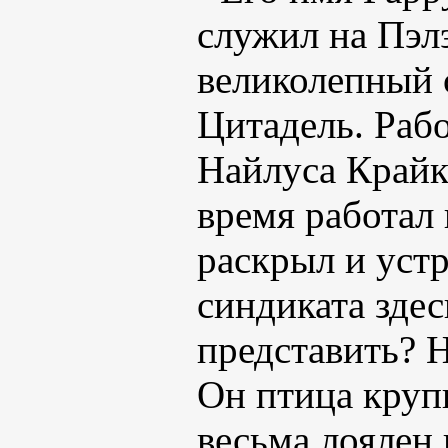
служил на Пэлэ
великолепный 
Цитадель. Раб
Найлуса Крайка
время работал 
раскрыл и уст
синдиката здес
представить? 
Он птица крупн
весьма лоялен