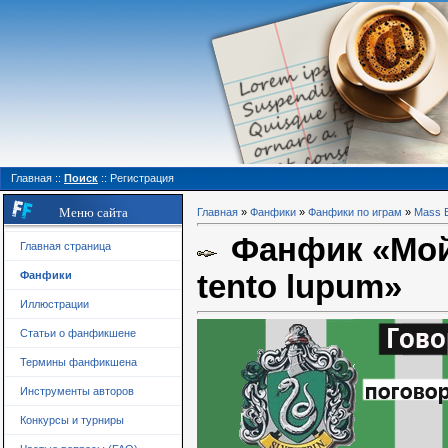
Главная
::
Поиск
::
Регистрация
Меню сайта
Главная
»
Фанфики
»
Фанфики по играм
»
Mass E
Фанфик «Мой 
Главная страница
tento lupum»
Фанфики
Иллюстрации
Статьи о фанфикшене
Термины фанфикшена
Инструменты авторов
Конкурсы и турниры