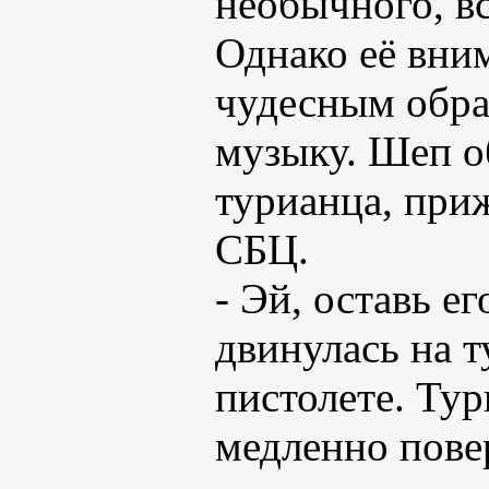
необычного, вс
Однако её вни
чудесным обра
музыку. Шеп о
турианца, при
СБЦ.
- Эй, оставь е
двинулась на т
пистолете. Тур
медленно пов