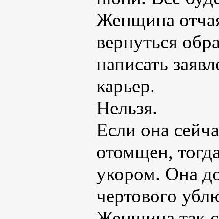
Женщина отчая
вернуться обра
написать заявле
карьер.
Нельзя.
Если она сейча
отомщен, тогд
укором. Она до
чертового убл
Женщина так с