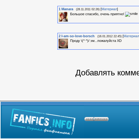
1
Manara
[
Материал
]
(28.11.2011 02:26)
Большое спасибо, очень приятно!
2
I-am-so-love-borsch
[
Материал
(16.01.2012 22:45)
Проду \(^ ^)/ эм...пожалуйста XD
Добавлять комме