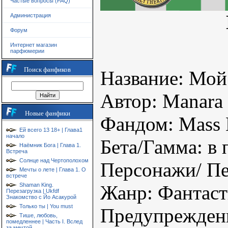
Частые вопросы (FAQ)
Администрация
Форум
Интернет магазин
парфюмерии
Поиск фанфиков
Название: Мой
Автор: Manara
Новые фанфики
Фандом: Mass E
Ей всего 13 18+ | Глава1
начало
Бета/Гамма: в 
Наёмник Бога | Глава 1.
Встреча
Солнце над Чертополохом
Персонажи/ П
Мечты о лете | Глава 1. О
встрече
Shaman King.
Жанр: Фантаст
Перезагрузка | Ukfdf
Знакомство с Йо Асакурой
Только ты | You must
Предупрежден
Тише, любовь,
помедленнее | Часть I. Вслед
за мечтой