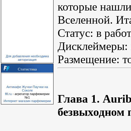
которые нашли
Вселенной. И
Статус: в рабо
Дисклеймеры: 
Размещение: то
Для добавления необходима
авторизация
Статистика
Антикафе Жучки-Паучки на
Соколе
fifi.ru
- агрегатор парфюмерии
Глава 1. Auri
№1
Интернет магазин парфюмерии
безвыходном 