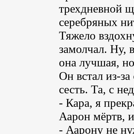
трехдневной щ
серебряных ни
Тяжело вздохну
замолчал. Ну, 
она лучшая, но
Он встал из-з
сесть. Та, с не
- Кара, я прек
Аарон мёртв, и
- Аарону не н