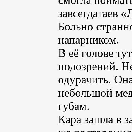
завсегдатаев «
Больно странн
напарником.
В её голове ту
подозрений. Не
одурачить. Она
небольшой мед
губам.
Кара зашла в з