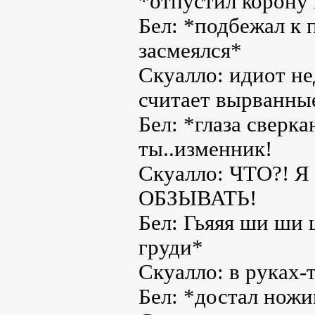
*отпустил корону 
Бел: *подбежал к 
засмеялся*
Скуалло: идиот н
считает вырванны
Бел: *глаза сверка
ты..изменник!
Скуалло: ЧТО?! 
ОБЗЫВАТЬ!
Бел: Гьяяя ши ши 
груди*
Скуалло: в руках-
Бел: *достал ножи