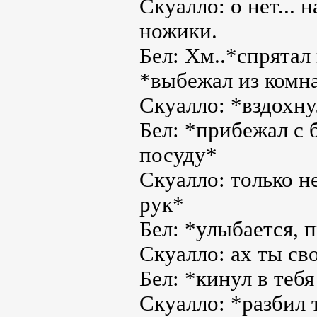
Скуалло: о нет... 
ножики.
Бел: Хм..*спрятал
*выбежал из комн
Скуалло: *вздохну
Бел: *прибежал с 
посуду*
Скуалло: только н
рук*
Бел: *улыбается, 
Скуалло: ах ты сво
Бел: *кинул в теб
Скуалло: *разбил 