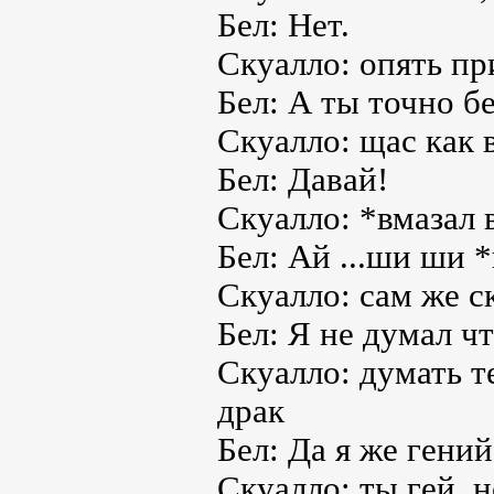
Бел: Нет.
Скуалло: опять пр
Бел: А ты точно б
Скуалло: щас как 
Бел: Давай!
Скуалло: *вмазал 
Бел: Ай ...ши ши 
Скуалло: сам же ск
Бел: Я не думал ч
Скуалло: думать т
драк
Бел: Да я же гений
Скуалло: ты гей, н