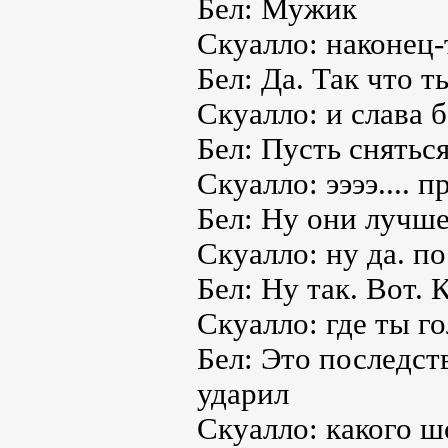
Бел: Мужик
Скуалло: наконец-
Бел: Да. Так что т
Скуалло: и слава б
Бел: Пусть снятьс
Скуалло: ээээ.... 
Бел: Ну они лучше
Скуалло: ну да. п
Бел: Ну так. Вот. 
Скуалло: где ты г
Бел: Это последст
ударил
Скуалло: какого ш