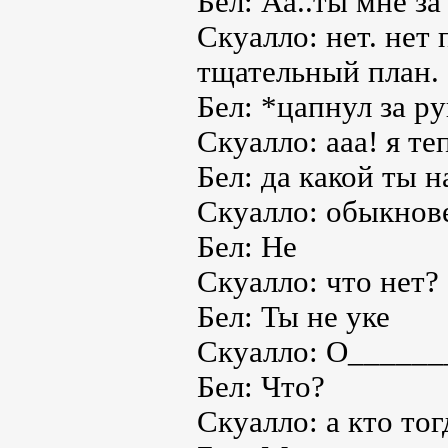
Бел: Аа..ты мне з
Скуалло: нет. нет
тщательный план.
Бел: *цапнул за р
Скуалло: ааа! я те
Бел: да какой ты н
Скуалло: обыкно
Бел: Не
Скуалло: что нет?
Бел: Ты не уке
Скуалло: О_____
Бел: Что?
Скуалло: а кто тог