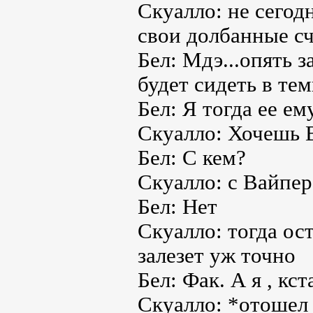
Скуалло: не сегодн
свои долбанные сч
Бел: Мдэ...опять з
будет сидеть в те
Бел: Я тогда ее ем
Скуалло: Хочешь
Бел: С кем?
Скуалло: с Вайпер
Бел: Нет
Скуалло: тогда ост
залезет уж точно
Бел: Фак. А я , кс
Скуалло: *отошел