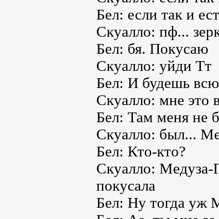
Бел: если так и ес
Скуалло: пф... зер
Бел: бя. Покусаю
Скуалло: уйди Тт
Бел: И будешь вс
Скуалло: мне это 
Бел: Там меня не 
Скуалло: был... М
Бел: Кто-кто?
Скуалло: Медуза-Г
покусала
Бел: Ну тогда уж 