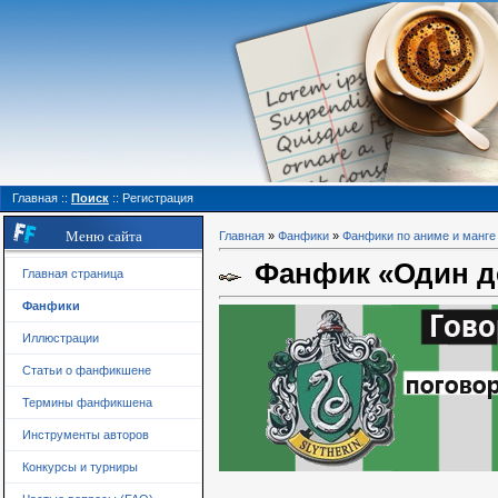
Главная
::
Поиск
::
Регистрация
Меню сайта
Главная
»
Фанфики
»
Фанфики по аниме и манге
Фанфик «Один д
Главная страница
Фанфики
Иллюстрации
Статьи о фанфикшене
Термины фанфикшена
Инструменты авторов
Конкурсы и турниры