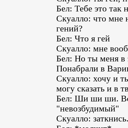
Бел: Тебе это так
Скуалло: что мне 
гений?
Бел: Что я гей
Скуалло: мне вооб
Бел: Но ты меня в
Понабрали в Варию
Скуалло: хочу и т
могу сказать и в т
Бел: Ши ши ши. В
"невозбудимый"
Скуалло: заткнись