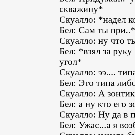
скважину*
Скуалло: *надел к
Бел: Сам ты при..
Скуалло: ну что т
Бел: *взял за руку
угол*
Скуалло: ээ.... ти
Бел: Это типа либ
Скуалло: А зонтик
Бел: а ну кто его 
Скуалло: Ну да в 
Бел: Ужас...а я во