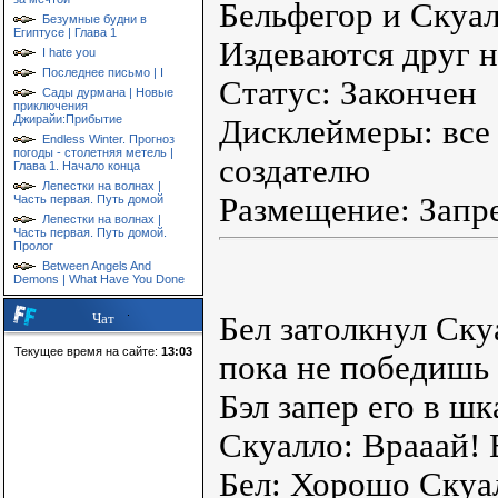
Бельфегор и Скуа
Безумные будни в
Египтусе | Глава 1
Издеваются друг н
I hate you
Последнее письмо | I
Статус: Закончен
Сады дурмана | Новые
приключения
Джирайи:Прибытие
Дисклеймеры: все
Endless Winter. Прогноз
погоды - столетняя метель |
создателю
Глава 1. Начало конца
Лепестки на волнах |
Размещение: Запр
Часть первая. Путь домой
Лепестки на волнах |
Часть первая. Путь домой.
Пролог
Between Angels And
Demons | What Have You Done
Бел затолкнул Ску
Чат
Текущее время на сайте:
13:03
пока не победишь
Бэл запер его в ш
Скуалло: Врааай! Е
Бел: Хорошо Скуал