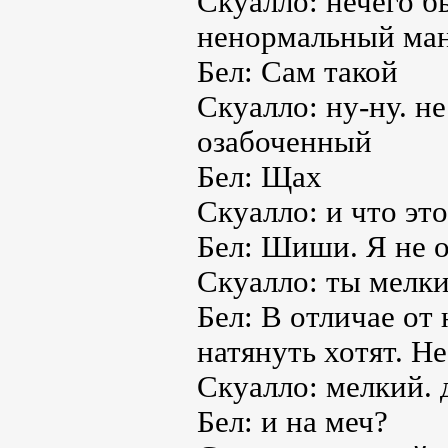
Скуалло: нечего б
ненормальный ман
Бел: Сам такой
Скуалло: ну-ну. н
озабоченный
Бел: Щах
Скуалло: и что эт
Бел: Шиши. Я не о
Скуалло: ты мелк
Бел: В отличае от
натянуть хотят. Н
Скуалло: мелкий. 
Бел: и на меч?