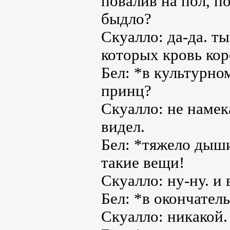
повалив на пол, п
быдло?
Скуалло: да-да. т
которых кровь кор
Бел: *в культурно
принц?
Скуалло: не намек
видел.
Бел: *тяжело дыш
такие вещи!
Скуалло: ну-ну. и 
Бел: *в окончател
Скуалло: никакой.