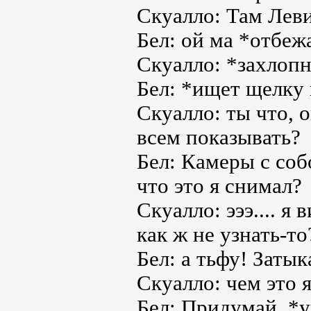
Скуалло: Там Леви 
Бел: ой ма *отбеж
Скуалло: *захлопн
Бел: *ищет щелку 
Скуалло: ты что, 
всем показывать?
Бел: Камеры с собо
что это я снимал?
Скуалло: эээ.... я
как ж не узнать-то
Бел: а тьфу! Заты
Скуалло: чем это 
Бел: Придумай..*