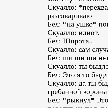
Скуалло: *перехва
разговариваю
Бел: *на ушко* по
Скуалло: идиот.
Бел: Шпрота..
Скуалло: сам слу
Бел: ши ши ши не
Скуалло: ты быдло
Бел: Это я то быд
Скуалло: да ты бы
гребанной короны 
Бел: *рыкнул* Это