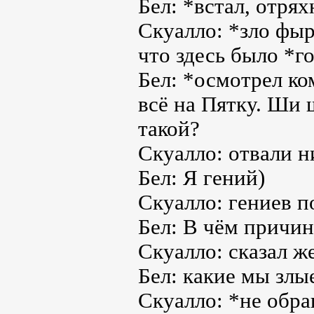
Бел: *встал, отря
Скуалло: *зло фыр
что здесь было *г
Бел: *осмотрел к
всё на Пятку. Ши 
такой?
Скуалло: отвали 
Бел: Я гений)
Скуалло: гениев п
Бел: В чём причин
Скуалло: сказал ж
Бел: какие мы злы
Скуалло: *не обр