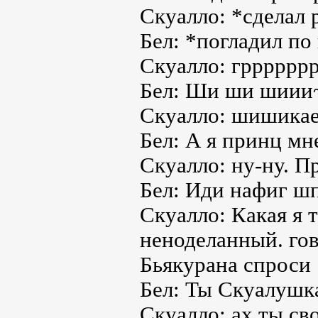
Скуалло: *сделал 
Бел: *погладил по
Скуалло: гррррррр
Бел: Ши ши шиии
Скуалло: шишикае
Бел: А я принц м
Скуалло: ну-ну. 
Бел: Иди нафиг ш
Скуалло: Какая я
неноделанный. гов
Бьякурана спроси
Бел: Ты Скуалушк
Скуалло: ах ты сво