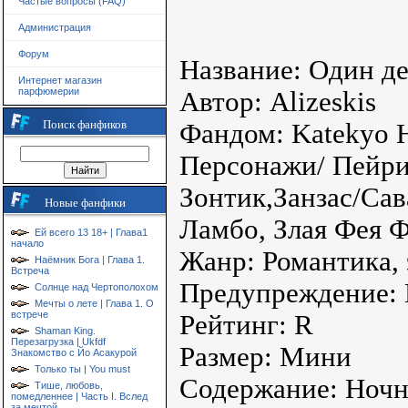
Частые вопросы (FAQ)
Администрация
Форум
Название: Один д
Интернет магазин
парфюмерии
Автор: Alizeskis
Поиск фанфиков
Фандом: Katekyo 
Персонажи/ Пейрин
Зонтик,Занзас/Са
Новые фанфики
Ламбо, Злая Фея 
Ей всего 13 18+ | Глава1
начало
Жанр: Романтика, 
Наёмник Бога | Глава 1.
Встреча
Предупреждение: Г
Солнце над Чертополохом
Мечты о лете | Глава 1. О
встрече
Рейтинг: R
Shaman King.
Перезагрузка | Ukfdf
Размер: Мини
Знакомство с Йо Асакурой
Только ты | You must
Содержание: Ночн
Тише, любовь,
помедленнее | Часть I. Вслед
за мечтой