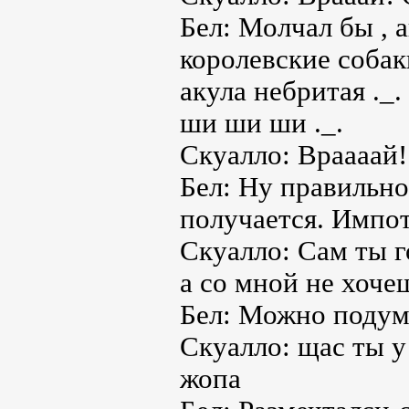
Бел: Молчал бы , 
королевские собак
акула небритая ._.
ши ши ши ._.
Скуалло: Враааай!
Бел: Ну правильно 
получается. Импот
Скуалло: Сам ты г
а со мной не хоче
Бел: Можно подумат
Скуалло: щас ты у
жопа