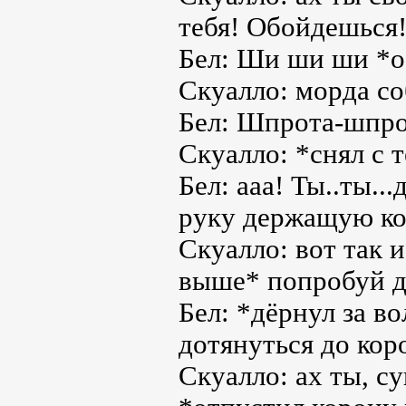
тебя! Обойдешься
Бел: Ши ши ши *о
Скуалло: морда со
Бел: Шпрота-шпро
Скуалло: *снял с 
Бел: ааа! Ты..ты..
руку держащую к
Скуалло: вот так 
выше* попробуй д
Бел: *дёрнул за в
дотянуться до ко
Скуалло: ах ты, с