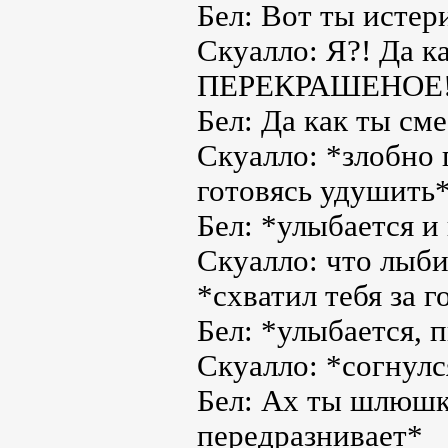
Бел: Вот ты истери
Скуалло: Я?! Да 
ПЕРЕКРАШЕНОЕ
Бел: Да как ты см
Скуалло: *злобно 
готовясь удушить
Бел: *улыбается 
Скуалло: что лыби
*схватил тебя за г
Бел: *улыбается, п
Скуалло: *согнул
Бел: Ах ты шлюшк
передразнивает*