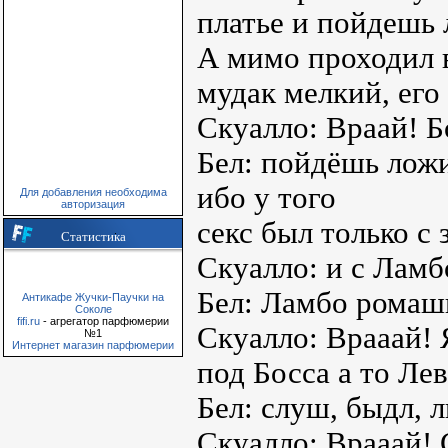
платье и пойдешь 
А мимо проходил 
мудак мелкий, его
Скуалло: Враай! Б
Бел: пойдёшь лож
ибо у того
Для добавления необходима
авторизация
секс был только с
Статистика
Скуалло: и с Ламб
Бел: Ламбо ромаш
Антикафе Жучки-Паучки на
Соколе
fifi.ru
- агрегатор парфюмерии
Скуалло: Врааай! 
№1
Интернет магазин парфюмерии
под Босса а то Ле
Бел: слуш, быдл, 
Скуалло: Врааай!