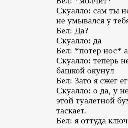
Бел: *молчит*
Скуалло: сам ты не
не умывался у теб
Бел: Да?
Скуалло: да
Бел: *потер нос* а
Скуалло: теперь н
башкой окунул
Бел: Зато я сжег е
Скуалло: о да, у н
этой туалетной бум
таскает.
Бел: я оттуда ключ