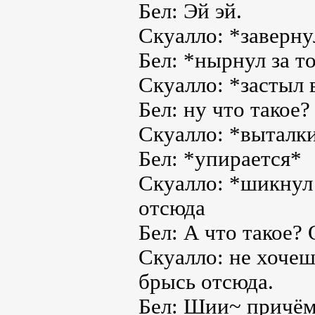
Бел: Эй эй.
Скуалло: *заверну
Бел: *нырнул за т
Скуалло: *застыл 
Бел: ну что такое
Скуалло: *выталки
Бел: *упирается*
Скуалло: *шикнул 
отсюда
Бел: А что такое?
Скуалло: не хочеш
брысь отсюда.
Бел: Шии~ причём