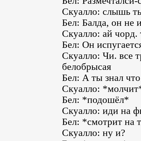
Бел: Размечталси-с
Скуалло: слышь т
Бел: Балда, он не 
Скуалло: ай чорд.
Бел: Он испугаетс
Скуалло: Чи. все 
белобрысая
Бел: А ты знал чт
Скуалло: *молчит
Бел: *подошёл*
Скуалло: иди на ф
Бел: *смотрит на 
Скуалло: ну и?