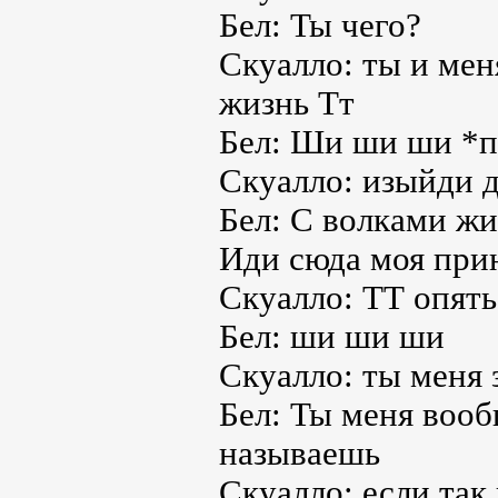
Бел: Ты чего?
Скуалло: ты и ме
жизнь Тт
Бел: Ши ши ши *
Скуалло: изыйди д
Бел: С волками жи
Иди сюда моя при
Скуалло: ТТ опять
Бел: ши ши ши
Скуалло: ты меня 
Бел: Ты меня воо
называешь
Скуалло: если так 