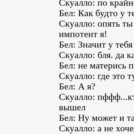
Скуалло: по крайн
Бел: Как будто у т
Скуалло: опять ты 
импотент я!
Бел: Значит у тебя
Скуалло: бля. да 
Бел: не матерись 
Скуалло: где это т
Бел: А я?
Скуалло: пффф...к
вышел
Бел: Ну может и та
Скуалло: а не хоч