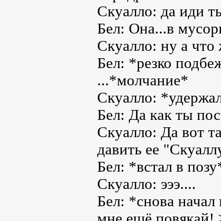
Скуалло: да иди т
Бел: Она...в мусор
Скуалло: ну а что
Бел: *резко подбе
...*молчание*
Скуалло: *удержал
Бел: Да как ты пос
Скуалло: Да вот т
давить ее "Скуалл
Бел: *встал в позу
Скуалло: эээ....
Бел: *снова начал
мне ещё повякай! 