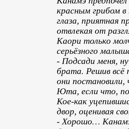
Канамэ предпочел
красным грибом в 
глаза, приятная п
отвлекая от разг
Каори только молч
серьёзного малыш
- Подсади меня, н
брата. Решив всё
они постановили, 
Юта, если что, по
Кое-как уцепившис
двор, оценивая св
- Хорошо… Канам