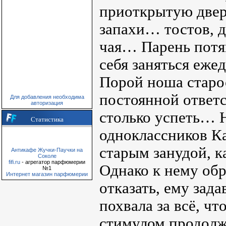
приоткрытую двер
запахи… тостов, 
чая… Парень потян
себя заняться еже
Порой ноша старо
постоянной ответс
Для добавления необходима
авторизация
столько успеть… 
Статистика
одноклассников Ка
старым занудой, к
Антикафе Жучки-Паучки на
Соколе
fifi.ru
- агрегатор парфюмерии
Однако к нему обр
№1
Интернет магазин парфюмерии
отказать, ему зада
похвала за всё, ч
стимулом продолж