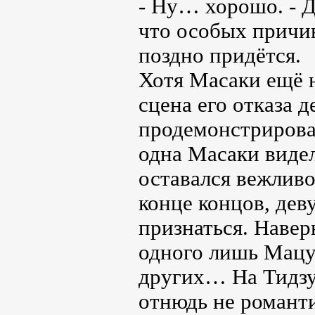
- Ну… хорошо. - Д
что особых причин
поздно придётся.
Хотя Масаки ещё н
сцена его отказа 
продемонстрировал
одна Масаки видел
оставался вежлив
конце концов, дев
признаться. Навер
одного лишь Мацуо
других… На Тидзу
отнюдь не романт