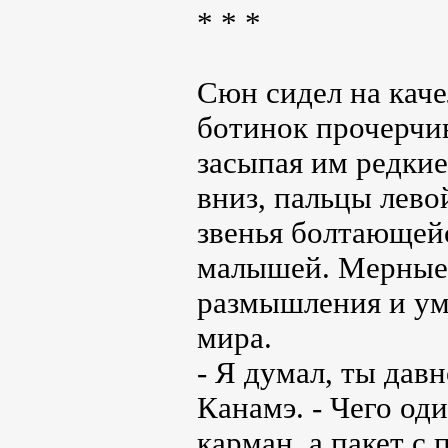
* * *
Сюн сидел на каче
ботинок прочерчи
засыпая им редкие
вниз, пальцы лево
звенья болтающей
малышей. Мерные 
размышления и ум
мира.
- Я думал, ты дав
Канамэ. - Чего оди
карман, а пакет с