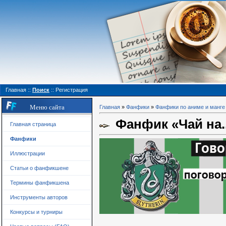
Главная
::
Поиск
::
Регистрация
Меню сайта
Главная
»
Фанфики
»
Фанфики по аниме и манге
Фанфик «Чай на..
Главная страница
Фанфики
Иллюстрации
Статьи о фанфикшене
Термины фанфикшена
Инструменты авторов
Конкурсы и турниры