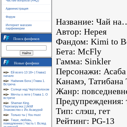
Частые вопросы (FAQ)
Администрация
Форум
Название: Чай на
Интернет магазин
парфюмерии
Автор: Нерея
Поиск фанфиков
Фандом: Kimi to 
Бета: McFly
Гамма: Sinkler
Новые фанфики
Персонажи: Асаба
Ей всего 13 18+ | Глава1
начало
Канамэ, Татибана
Наёмник Бога | Глава 1.
Встреча
Жанр: повседневн
Солнце над Чертополохом
Мечты о лете | Глава 1. О
встрече
Предупреждения: 
Shaman King.
Перезагрузка | Ukfdf
Тип: слэш, гет
Знакомство с Йо Асакурой
Только ты | You must
Рейтинг: PG-13
Тише, любовь,
помедленнее | Часть I. Вслед
за мечтой