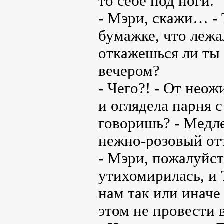
то себе под ноги.
- Мэри, скажи… - 
бумажке, что лежал
откажешься ли ты 
вечером?
- Чего?! - От нео
и оглядела парня с
говоришь? - Медле
нежно-розовый от
- Мэри, пожалуйст
утихомирилась, и 
нам так или инач
этом не провести 