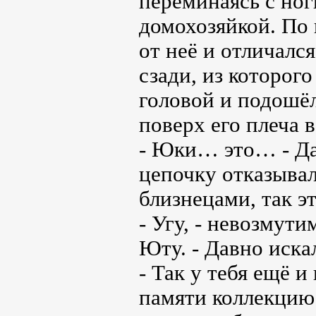
переминаясь с ноги
домохозяйкой. По 
от неё и отличалс
сзади, из которо
головой и подошёл
поверх его плеча 
- Юки… это… - Да
цепочку отказыва
близнецами, так э
- Угу, - невозмут
Юту. - Давно иска
- Так у тебя ещё и
памяти коллекцию