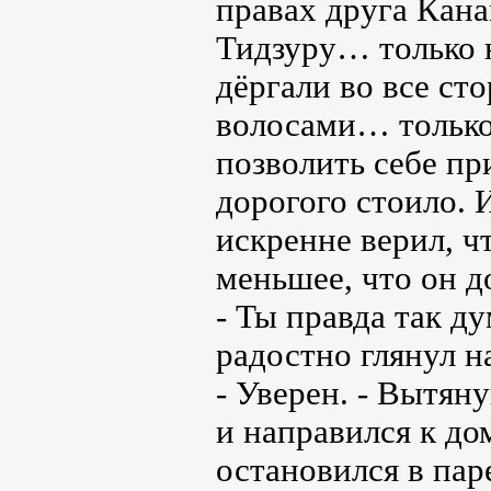
правах друга Кан
Тидзуру… только н
дёргали во все ст
волосами… только
позволить себе п
дорогого стоило. 
искренне верил, ч
меньшее, что он д
- Ты правда так д
радостно глянул н
- Уверен. - Вытяну
и направился к до
остановился в пар