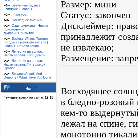
Размер: мини
Безумные будни в
Египтусе | Глава 1
Статус: закончен
I hate you
Последнее письмо | I
Дисклеймер: прав
Сады дурмана | Новые
приключения
Джирайи:Прибытие
принадлежит созд
Endless Winter. Прогноз
погоды - столетняя метель |
не извлекаю;
Глава 1. Начало конца
Лепестки на волнах |
Размещение: запр
Часть первая. Путь домой
Лепестки на волнах |
Часть первая. Путь домой.
Пролог
Between Angels And
Demons | What Have You Done
Восходящее солнце
Чат
Текущее время на сайте:
12:15
в бледно-розовый 
кем-то выдернуты
лежал на спине, г
монотонно тикали