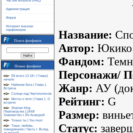
Частые вопросы (FAQ)
Администрация
Форум
Интернет магазин
парфюмерии
Название:
Спо
Поиск фанфиков
Автор:
Юкико
Фандом:
Темн
Новые фанфики
Персонажи/ П
Ей всего 13 18+ | Глава1
начало
Жанр:
АУ (док
Наёмник Бога | Глава 1.
Встреча
Солнце над Чертополохом
Рейтинг:
G
Мечты о лете | Глава 1. О
встрече
Shaman King.
Размер:
винье
Перезагрузка | Ukfdf
Знакомство с Йо Асакурой
Только ты | You must
Статус:
завер
Тише, любовь,
помедленнее | Часть I. Вслед
за мечтой