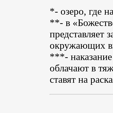
*- озеро, где 
**- в «Божест
представляет з
окружающих в
***- наказани
облачают в тя
ставят на рас