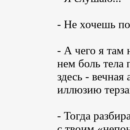
- Не хочешь по
- А чего я там 
нем боль тела 
здесь - вечная
иллюзию терза
- Тогда разбир
с твоим «непо