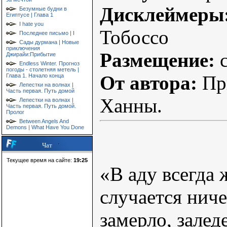
Дисклеймеры
Безумные будни в
Египтусе | Глава 1
I hate you
Тобоссо
Последнее письмо | I
Сады дурмана | Новые
приключения
Размещение:
с
Джирайи:Прибытие
Endless Winter. Прогноз
погоды - столетняя метель |
От автора:
При
Глава 1. Начало конца
Лепестки на волнах |
Часть первая. Путь домой
Ханны.
Лепестки на волнах |
Часть первая. Путь домой.
Пролог
Between Angels And
Demons | What Have You Done
Чат
Текущее время на сайте:
19:25
«В аду всегда 
случается ниче
замерло, залед