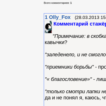
Всего комментариев
:
1
1
Olly_Fox
(28.03.2013 15
Комментарий стажёр
"Примечание: в скобк
кавычки?
"заледенело, и не смогло
"приемники борьбы"
- про
"« благословение»"
- лиш
"только смотри лапки н
да и не понял я, каюсь, 