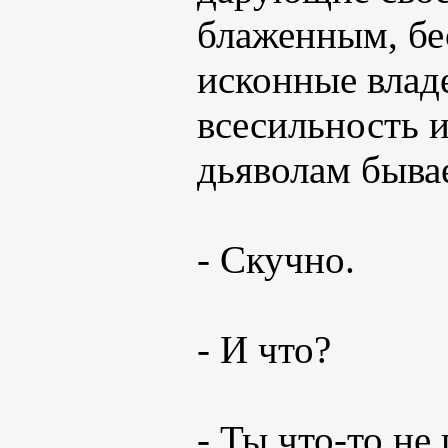
блаженным, бе
исконные владе
всесильность и
дьяволам бывае
- Скучно.
- И что?
- Ты что-то не