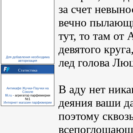
за счет невын
вечно пылающи
тут, то там от
девятого круга
Для добавления необходима
лед голова Лю
авторизация
Статистика
В аду нет ника
Антикафе Жучки-Паучки на
Соколе
fifi.ru
- агрегатор парфюмерии
деяния ваши да
№1
Интернет магазин парфюмерии
поэтому сквозь
всепоглощающ