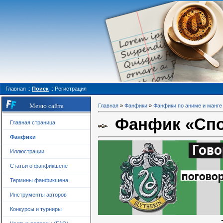
Главная
::
Поиск
::
Регистрация
Меню сайта
Главная
»
Фанфики
»
Фанфики по аниме и манге
Фанфик «Спо
Главная страница
Фанфики
Иллюстрации
Статьи о фанфикшене
Термины фанфикшена
Инструменты авторов
Конкурсы и турниры