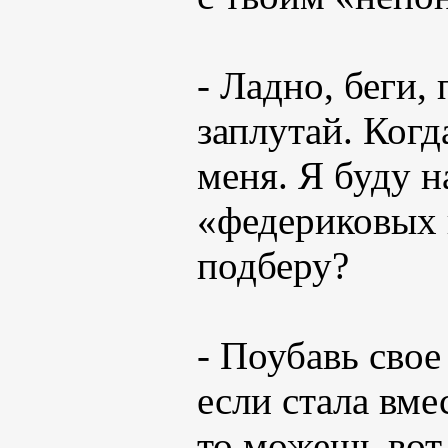
- Ладно, беги,
заплутай. Ког
меня. Я буду 
«федериковых 
подберу?
- Поубавь сво
если стала вм
то можешь вот 