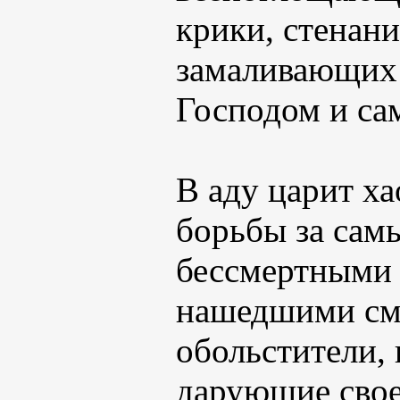
крики, стенан
замаливающих 
Господом и са
В аду царит х
борьбы за сам
бессмертными 
нашедшими смы
обольстители,
дарующие свое