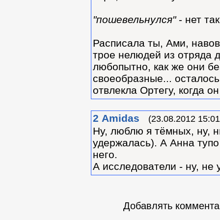
"пошевельнулся"
- нет та
Расписала ты, Ами, навов
трое нелюдей из отряда 
любопытно, как же они бе
своеобразные... осталос
отвлекла Ортегу, когда о
2
Amidas
(23.08.2012 15:01
Ну, люблю я тёмных, ну, н
удержалась). А Анна тупо
него.
А исследователи - ну, не
Добавлять комментар