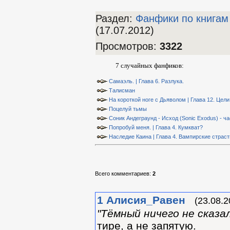
Раздел:
Фанфики по книгам
(17.07.2012)
Просмотров
:
3322
7 случайных фанфиков:
Самаэль. | Глава 6. Разлука.
Талисман
На короткой ноге с Дьяволом | Глава 12. Цели
Поцелуй тьмы
Соник Андеграунд - Исход (Sonic Exodus) - ча
Попробуй меня. | Глава 4. Кумкват?
Наследие Каина | Глава 4. Вампирские страст
Всего комментариев
:
2
1
Алиcия_Равен
(23.08.2
"Тёмный ничего не сказал
тире, а не запятую.