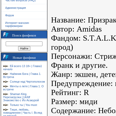
Частые вопросы (FAQ)
Администрация
Форум
Название: Призра
Интернет магазин
парфюмерии
Автор: Amidas
Поиск фанфиков
Фандом: S.T.A.L.
город)
Персонажи: Стриж,
Новые фанфики
Франк и другие.
Ей всего 13 18+ | Глава1
начало
Жанр: экшен, дете
Наёмник Бога | Глава 1.
Встреча
Предупреждение: 
Солнце над Чертополохом
Мечты о лете | Глава 1. О
встрече
Рейтинг: R
Shaman King.
Перезагрузка | Ukfdf
Размер: миди
Знакомство с Йо Асакурой
Только ты | You must
Содержание: Небо
Тише, любовь,
помедленнее | Часть I. Вслед
за мечтой