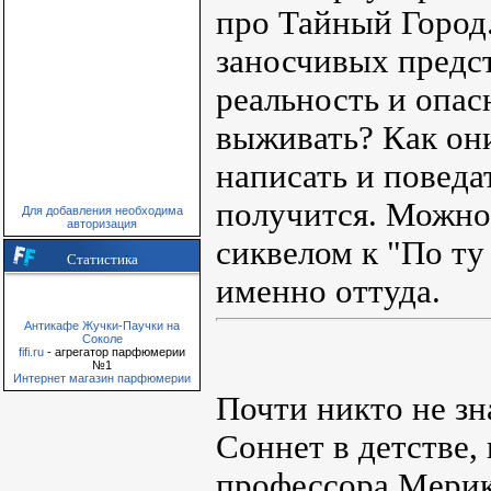
про Тайный Город.
заносчивых предст
реальность и опас
выживать? Как они
написать и поведа
получится. Можно 
Для добавления необходима
авторизация
сиквелом к "По ту
Статистика
именно оттуда.
Антикафе Жучки-Паучки на
Соколе
fifi.ru
- агрегатор парфюмерии
№1
Интернет магазин парфюмерии
Почти никто не зн
Соннет в детстве, 
профессора Мерик