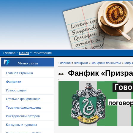
Главная
::
Поиск
::
Регистрация
Меню сайта
Главная
»
Фанфики
»
Фанфики по книгам
»
Миры
Фанфик «Призрак
Главная страница
Фанфики
Иллюстрации
Статьи о фанфикшене
Термины фанфикшена
Инструменты авторов
Конкурсы и турниры