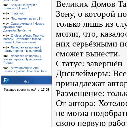
Великих Домов Та
Безумные будни в
Египтусе | Глава 1
Зону, о которой п
I hate you
Последнее письмо | I
только лишь из сл
Сады дурмана | Новые
приключения
Джирайи:Прибытие
могли, что, казало
Endless Winter. Прогноз
погоды - столетняя метель |
них серьёзными и
Глава 1. Начало конца
Лепестки на волнах |
сможет вынести.
Часть первая. Путь домой
Лепестки на волнах |
Часть первая. Путь домой.
Статус: завершён
Пролог
Between Angels And
Дисклеймеры: Все
Demons | What Have You Done
принадлежат автор
Чат
Текущее время на сайте:
17:05
Размещение: тольк
От автора: Хотело
не могла подобрат
свою первую рабо