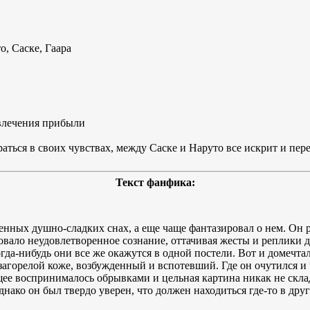
, Саске, Гаара
звлечения прибыли
ться в своих чувствах, между Саске и Наруто все искрит и перел
Текст фанфика:
нных душно-сладких снах, а еще чаще фантазировал о нем. Он р
вало неудовлетворенное сознание, оттачивая жесты и реплики д
огда-нибудь они все же окажутся в одной постели. Вот и домечтал
загорелой коже, возбужденный и вспотевший. Где он очутился и
щее воспринималось обрывками и цельная картина никак не скла
нако он был твердо уверен, что должен находиться где-то в друг