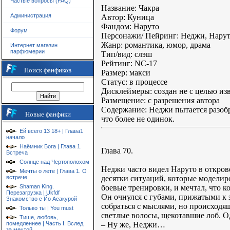
Частые вопросы (FAQ)
Название: Чакра
Администрация
Автор: Куница
Фандом: Наруто
Форум
Персонажи/ Пейринг: Неджи, Наруто
Жанр: романтика, юмор, драма
Интернет магазин
парфюмерии
Тип/вид: слэш
Рейтинг: NC-17
Поиск фанфиков
Размер: макси
Статус: в процессе
Дисклеймеры: создан не с целью и
Размещение: с разрешения автора
Содержание: Неджи пытается разобра
Новые фанфики
что более не одинок.
Ей всего 13 18+ | Глава1
начало
Наёмник Бога | Глава 1.
Глава 70.
Встреча
Солнце над Чертополохом
Неджи часто видел Наруто в открове
Мечты о лете | Глава 1. О
десятки ситуаций, которые моделиро
встрече
боевые тренировки, и мечтал, что к
Shaman King.
Перезагрузка | Ukfdf
Он очнулся с губами, прижатыми к 
Знакомство с Йо Асакурой
собраться с мыслями, но происходя
Только ты | You must
светлые волосы, щекотавшие лоб. Од
Тише, любовь,
– Ну же, Неджи…
помедленнее | Часть I. Вслед
за мечтой