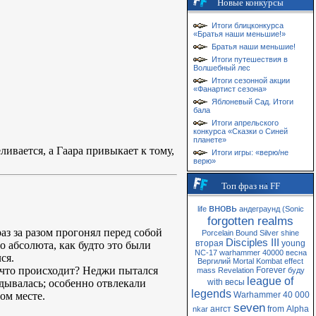
Новые конкурсы
Итоги блицконкурса
«Братья наши меньшие!»
Братья наши меньшие!
Итоги путешествия в
Волшебный лес
Итоги сезонной акции
«Фанартист сезона»
Яблоневый Сад. Итоги
бала
Итоги апрельского
конкурса «Сказки о Синей
планете»
ивается, а Гаара привыкает к тому,
Итоги игры: «верю/не
верю»
Топ фраз на FF
вновь
life
андеграунд
(Sonic
forgotten realms
аз за разом прогонял перед собой
Porcelain
Bound
Silver
shine
Disciples III
вторая
young
о абсолюта, как будто это были
NC-17
warhammer 40000
весна
ся.
Вергилий
Mortal Kombat
effect
 что происходит? Неджи пытался
Forever
mass
Revelation
буду
league of
дывалась; особенно отвлекали
with
весы
legends
ом месте.
Warhammer 40 000
seven
ангст
from
Alpha
nkar