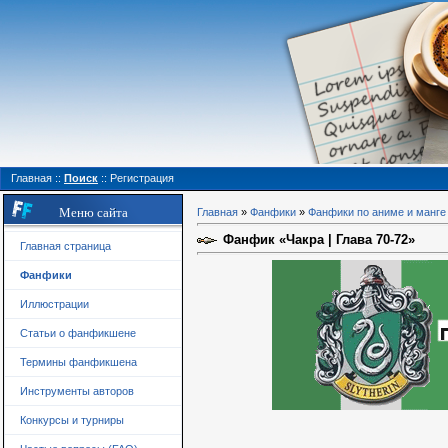
Главная
::
Поиск
::
Регистрация
Меню сайта
Главная
»
Фанфики
»
Фанфики по аниме и манге
Фанфик «Чакра | Глава 70-72»
Главная страница
Фанфики
Иллюстрации
Статьи о фанфикшене
Термины фанфикшена
Инструменты авторов
Конкурсы и турниры