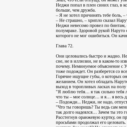
Неджи попал в плен синих глаз, в к
больше, чем дружба.
– Я не хотел причинять тебе боль, –
– Не страшно, – хрипло сказал Нарут
Неджи невесомо провел по бинтам, о
полумраке. Здоровой рукой Наруто о
которого не мог ошибиться. Он качн
Глава 72.
Они целовались быстро и жадно. Нед
сне, не в иллюзии, не в каком-то и
почему. Неминуемое объяснение с У
тоже подождет. Он разберется со в
Горячие ищущие губы, о которых он
желанием. Он хотел обладать Нарут
выход в торопливых ласках на полу
"Я люблю тебя… я так сильно тебя 
что ты – мое солнце… и я… я весь 
– Подожди... Неджи, не надо, отпу
"Что ты говоришь? Ты ведь сам меня
так долго надеялся… Зачем ты это 
Расстегнув оранжевую куртку, он пр
просьбами продолжал его целовать.