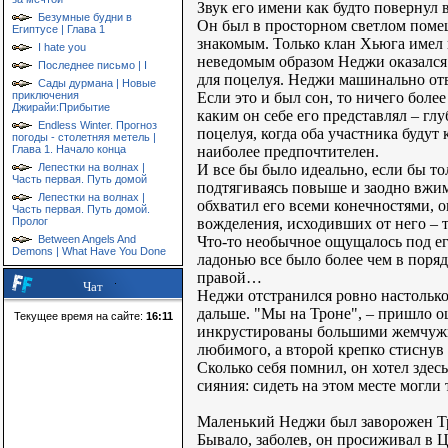
Звук его имени как будто повернул 
Безумные будни в
Он был в просторном светлом поме
Египтусе | Глава 1
знакомым. Только клан Хьюга имел 
I hate you
неведомым образом Неджи оказался в
Последнее письмо | I
для поцелуя. Неджи машинально отве
Сады дурмана | Новые
Если это и был сон, то ничего боле
приключения
Джирайи:Прибытие
каким он себе его представлял – гл
Endless Winter. Прогноз
поцелуя, когда оба участника будут
погоды - столетняя метель |
наиболее предпочтителен.
Глава 1. Начало конца
И все бы было идеально, если бы то
Лепестки на волнах |
Часть первая. Путь домой
подтягиваясь повыше и заодно вжим
Лепестки на волнах |
обхватил его всеми конечностями, 
Часть первая. Путь домой.
вожделения, исходивших от него – т
Пролог
Что-то необычное ощущалось под его
Between Angels And
Demons | What Have You Done
ладонью все было более чем в поря
правой…
Чат
Неджи отстранился ровно настолько
дальше. "Мы на Троне", – пришло о
Текущее время на сайте:
16:11
инкрустированы большими жемчужин
любимого, а второй крепко стиснув
Сколько себя помнил, он хотел здесь
сияния: сидеть на этом месте могли
Маленький Неджи был заворожен Тро
Бывало, заболев, он просиживал в 