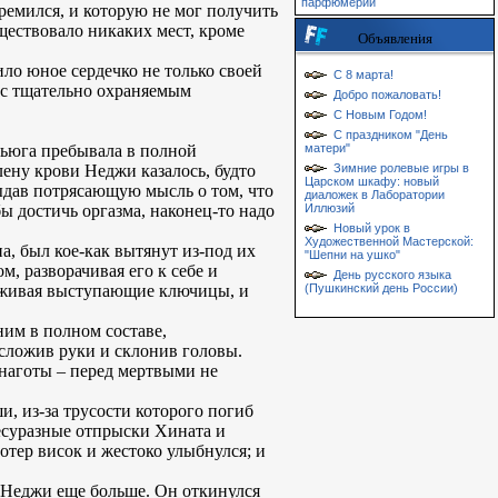
парфюмерии
тремился, и которую не мог получить
ществовало никаких мест, кроме
Объявления
ло юное сердечко не только своей
С 8 марта!
и с тщательно охраняемым
Добро пожаловать!
С Новым Годом!
С праздником "День
 Хьюга пребывала в полной
матери"
ену крови Неджи казалось, будто
Зимние ролевые игры в
Царском шкафу: новый
 выдав потрясающую мысль о том, что
диаложек в Лаборатории
ы достичь оргазма, наконец-то надо
Иллюзий
Новый урок в
Художественной Мастерской:
а, был кое-как вытянут из-под их
"Шепни на ушко"
, разворачивая его к себе и
День русского языка
лаживая выступающие ключицы, и
(Пушкинский день России)
ним в полном составе,
 сложив руки и склонив головы.
 наготы – перед мертвыми не
, из-за трусости которого погиб
несуразные отпрыски Хината и
отер висок и жестоко улыбнулся; и
я Неджи еще больше. Он откинулся