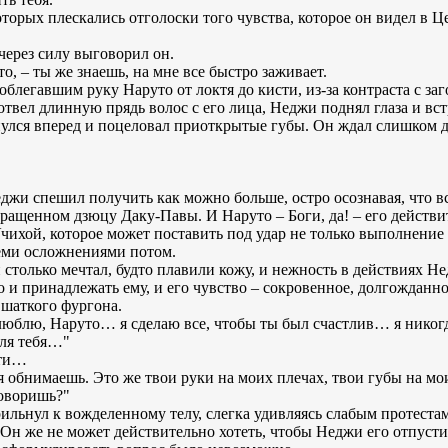
оторых плескались отголоски того чувства, которое он видел в 
 через силу выговорил он.
о, – ты же знаешь, на мне все быстро заживает.
блегавшим руку Наруто от локтя до кисти, из-за контраста с заг
твел длинную прядь волос с его лица, Неджи поднял глаза и вс
улся вперед и поцеловал приоткрытые губы. Он ждал слишком до
жи спешил получить как можно больше, остро осознавая, что все
звращенном дзюцу Даку-Павы. И Наруто – Боги, да! – его действи
чихой, которое может поставить под удар не только выполнение
семи осложнениями потом.
 столько мечтал, будто плавили кожу, и нежность в действиях Н
о и принадлежать ему, и его чувство – сокровенное, долгожданн
 шаткого фургона.
люблю, Наруто… я сделаю все, чтобы ты был счастлив… я нико
для тебя…"
сти…
 обнимаешь. Это же твои руки на моих плечах, твои губы на мои
говоришь?"
ильнул к вожделенному телу, слегка удивляясь слабым протестам
 Он же не может действительно хотеть, чтобы Неджи его отпусти