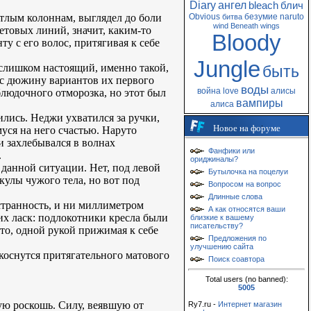
Diary
ангел
bleach
блич
тлым колоннам, выглядел до боли
Obvious
безумие
naruto
битва
wind
Beneath
wings
етовых линий, значит, каким-то
Bloody
у с его волос, притягивая к себе
Jungle
л слишком настоящий, именно такой,
быть
ь с дюжину вариантов их первого
воды
война
love
алисы
блюдочного отморозка, но этот был
вампиры
алиса
ились. Неджи ухватился за ручки,
Новое на форуме
уся на него счастью. Наруто
и захлебывался в волнах
Фанфики или
.
ориджиналы?
 данной ситуации. Нет, под левой
Бутылочка на поцелуи
кулы чужого тела, но вот под
Вопросом на вопрос
Длинные слова
странность, и ни миллиметром
А как относятся ваши
х ласк: подлокотники кресла были
близкие к вашему
писательству?
о, одной рукой прижимая к себе
Предложения по
улучшению сайта
е коснутся притягательного матового
Поиск соавтора
Total users (no banned):
5005
ую роскошь. Силу, веявшую от
Ry7.ru -
Интернет магазин