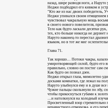
назад, шире разводя ноги, а Наруто
Неджи подбодрил его кивком и уст
"Кто же из нас двоих победитель, У
Неджи упивался своим отмщением вс
чувствовал чакральную мощь восьми
в своего нового повелителя, призна
Тело как будто ласкали десятки рук
тех, кто больше никогда не дерзнет 
Наруто наконец-то перестал дразни
языком, но в тот же миг ослепител
Глава 71.
Так хорошо… Потоки чакры, казалос
умиротворяющей силой, будто его в
правильно, словно он постиг сам с
Как будто он познал дзен.
Неджи открыл глаза, мимолетно уди
досками комнатки, где лежал на по
Наруто улыбнулся ему и в душе все
Чужие пальцы скользнули по лбу, сн
чтобы прикоснуться губами к золот
…и натолкнулся на холодный изуча
Просветленный взор стремительно п
ненавистного отморозка, и его пер