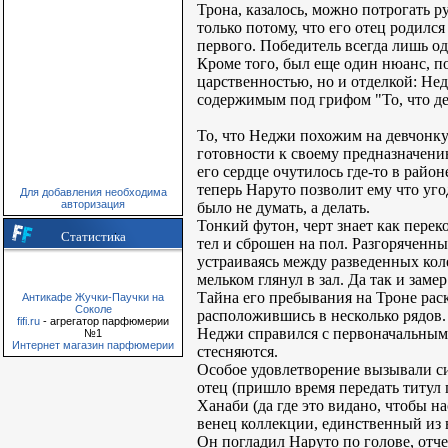
Трона, казалось, можно потрогать р
только потому, что его отец родил
первого. Победитель всегда лишь од
Кроме того, был еще один нюанс, п
царственностью, но и отделкой: Не
содержимым под грифом "То, что де
То, что Неджи похожим на девчонку 
готовности к своему предназначени
его сердце очутилось где-то в райо
теперь Наруто позволит ему что уго
Для добавления необходима
авторизация
было не думать, а делать.
Тонкий футон, черт знает как перек
Статистика
тел и сброшен на пол. Разгоряченн
устраиваясь между разведенных кол
мельком глянул в зал. Да так и замер
Тайна его пребывания на Троне рас
Антикафе Жучки-Паучки на
Соколе
расположившись в несколько рядов.
fifi.ru
- агрегатор парфюмерии
Неджи справился с первоначальным 
№1
Интернет магазин парфюмерии
стесняются.
Особое удовлетворение вызывали си
отец (пришло время передать титул
Ханаби (да где это видано, чтобы 
венец коллекции, единственный из 
Он погладил Наруто по голове, отч