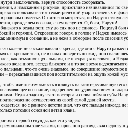
внутри выключатель, вернув способность соображать.
щении, а изысканный рисунок, прихотливо извивавшийся по све
право использовать этот геометрический узор из зеленых и фиол
 родовом поместье. Он хотел осмотреться, но Наруто стянул лент
тил, прежде чем осознал, с кем целуется. О, боги, Наруто!
е близкого к реальности ему до сих пор не снилось. Поцелуй бы
убокий и горячий. Откровенно говоря, в голове у Неджи имелос
 как минимум в сознании, а не лежа в обмороке после спасения у
лько колени не соскальзывали с кресла, где они с Наруто размест
аясь в крепкое тело, не в силах поверить неожиданно свалившем
оплел, как осьминог щупальцами, не прекращая целовать, и Недж
акого желанного, всегда близкого и в то же время недосягаемого
 пальцами, что-то очень знакомое, но совершенно неуместное в
дке – перекатывавшиеся под восхитительной на ощупь кожей мус
, чтобы иметь возможность взглянуть на заинтересовавшую его 
шеломляющее осознание, подкрепленное удовольствием от жарки
ами. Неджи задохнулся от восторга и снова поймал губы Нарут
 подтверждение осуществления своей самой давней мечты.
 оказаться, но с раннего детства знал, что его пальцы никогда н
 только потомки основной ветви клана.
ном с первой секунды, как его увидел.
Церемониальном зале часами, очарованно разглядывая недоступн