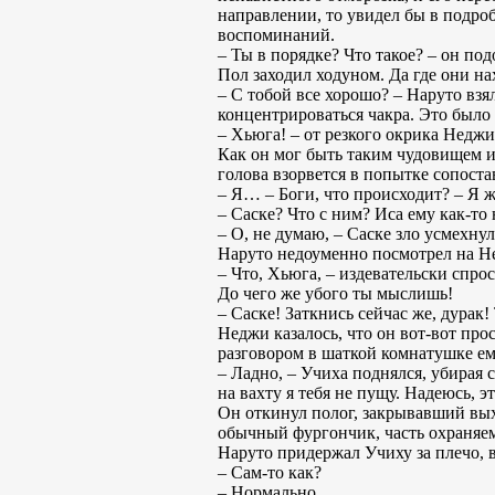
направлении, то увидел бы в подроб
воспоминаний.
– Ты в порядке? Что такое? – он по
Пол заходил ходуном. Да где они на
– С тобой все хорошо? – Наруто взя
концентрироваться чакра. Это было 
– Хьюга! – от резкого окрика Неджи
Как он мог быть таким чудовищем и 
голова взорвется в попытке сопост
– Я… – Боги, что происходит? – Я 
– Саске? Что с ним? Иса ему как-то
– О, не думаю, – Саске зло усмехнул
Наруто недоуменно посмотрел на Н
– Что, Хьюга, – издевательски спро
До чего же убого ты мыслишь!
– Саске! Заткнись сейчас же, дурак!
Неджи казалось, что он вот-вот про
разговором в шаткой комнатушке ему
– Ладно, – Учиха поднялся, убирая 
на вахту я тебя не пущу. Надеюсь, 
Он откинул полог, закрывавший вых
обычный фургончик, часть охраняем
Наруто придержал Учиху за плечо, в
– Сам-то как?
– Нормально.