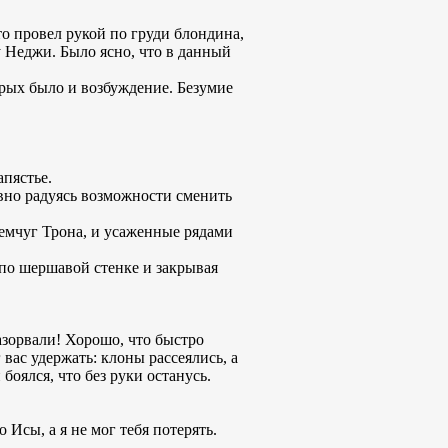
то провел рукой по груди блондина,
у Неджи. Было ясно, что в данный
рых было и возбуждение. Безумие
апястье.
вно радуясь возможности сменить
емчуг Трона, и усаженные рядами
по шершавой стенке и закрывая
разорвали! Хорошо, что быстро
 вас удержать: клоны рассеялись, а
 боялся, что без руки останусь.
 Исы, а я не мог тебя потерять.