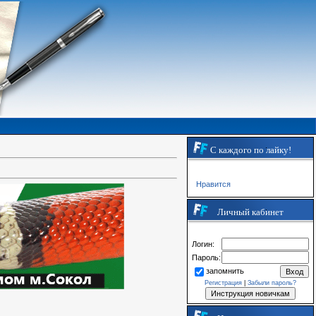
С каждого по лайку!
Нравится
Личный кабинет
Логин:
Пароль:
запомнить
Регистрация
|
Забыли пароль?