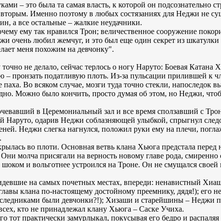
уками – это была та самая власть, к которой он подсознательно с
ся вторым. Именно поэтому в любых состязаниях для Неджи не су
ин, а все остальные – жалкие неудачники.
очему ему так нравился Трон; величественное сооружение покори
джи очень любил жемчуг, и это был еще один секрет из шкатулк
лает меня похожим на девчонку".
точно не делало, сейчас терлось о ногу Наруто: Боевая Катана
ю – пронзать податливую плоть. Из-за пульсации прилившей к чл
не паха. Во всяком случае, мозги туда точно стекли, напоследок
дно. Можно было кончить, просто думая об этом, но Неджи, чтоб
очевавший в Церемониальный зал и все время сползавший с Трон
ый Наруто, одарив Неджи соблазняющей улыбкой, спрыгнул следом
еней. Неджи слегка нагнулся, положил руки ему на плечи, пог
.
крылась во плоти. Основная ветвь клана Хьюга предстала перед 
 Они молча присягали на верность новому главе рода, смиренно
шоком и вольготнее устроился на Троне. Он не смущался своей
девшие на самых почетных местах, впереди: ненавистный Хиаши
 главы клана по-настоящему достойному преемнику, дядя!); его 
наследниками были девчонки?!); Хизаши и старейшины – Неджи п
всех, кто не принадлежал клану Хьюга – Саске Учиха.
его тот практически замурлыкал, покусывая его бедро и распаля