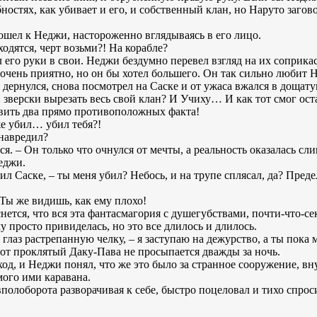
ностях, как убивает и его, и собственный клан, но Наруто заго
дошел к Неджи, настороженно вглядываясь в его лицо.
ходятся, черт возьми?! На корабле?
л его руки в свои. Неджи бездумно перевел взгляд на их соприка
очень приятно, но он бы хотел большего. Он так сильно любит Н
 дернулся, снова посмотрел на Саске и от ужаса вжался в дощату
зверски вырезать весь свой клан? И Учиху… И как тот смог оста
авить два прямо противоположных факта!
же убил… убил тебя?!
 навредил?
ся. – Он только что очнулся от мечты, а реальность оказалась с
еджи.
сил Саске, – ты меня убил? Небось, и на трупе сплясал, да? Пред
 Ты же видишь, как ему плохо!
снется, что вся эта фантасмагория с душегубствами, почти-что-с
 просто привиделась, но это все длилось и длилось.
с глаз растрепанную челку, – я заступаю на дежурство, а ты пока
этот проклятый Даку-Пава не просыпается дважды за ночь.
од, и Неджи понял, что же это было за странное сооружение, вн
ого ими каравана.
полоборота разворачивая к себе, быстро поцеловал и тихо спрос