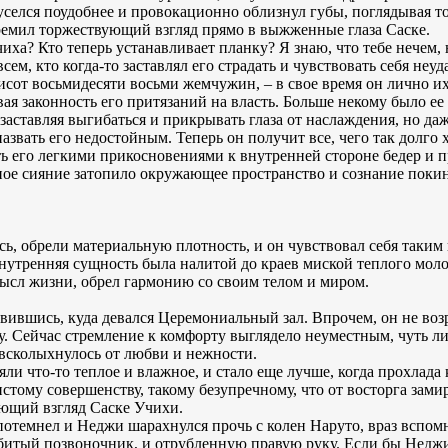
 уселся поудобнее и провокационно облизнул губы, поглядывая то
ремил торжествующий взгляд прямо в выжженные глаза Саске.
чиха? Кто теперь устанавливает планку? Я знаю, что тебе нечем, 
ем, кто когда-то заставлял его страдать и чувствовать себя не
сот восьмидесяти восьми жемчужин, – в свое время он лично их
вая законность его притязаний на власть. Больше некому было ее
, заставляя выгибаться и прикрывать глаза от наслаждения, но д
назвать его недостойным. Теперь он получит все, чего так долго х
ть его легкими прикосновениями к внутренней стороне бедер и 
ьное сияние затопило окружающее пространство и сознание поки
ь, обрели материальную плотность, и он чувствовал себя таки
нутренняя сущность была налитой до краев миской теплого молок
мысл жизни, обрел гармонию со своим телом и миром.
вившись, куда девался Церемониальный зал. Впрочем, он не во
лу. Сейчас стремление к комфорту выглядело неуместным, чуть л
 всколыхнулось от любви и нежности.
яли что-то теплое и влажное, и стало еще лучше, когда прохлада
истому совершенству, такому безупречному, что от восторга зам
ющий взгляд Саске Учихи.
отемнел и Неджи шарахнулся прочь с колен Наруто, враз вспом
ебитый позвоночник, и отрубленную правую руку. Если бы Недж