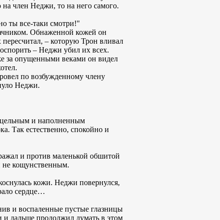
 на член Неджи, то на него самого.
но ты все-таки смотри!"
удачником. Обнаженной кожей он
 пересчитал, – которую Трон вливал
 оспорить – Неджи убил их всех.
аже за опущенными веками он видел
отел.
провел по возбужденному члену
нуло Неджи.
м цельным и наполненным
а. Так естественно, спокойно и
зражал и против маленькой обшитой
и не кощунственным.
 коснулась кожи. Неджи повернулся,
ирало сердце…
нив и воспаленные пустые глазницы
и и дальше продолжил думать в этом