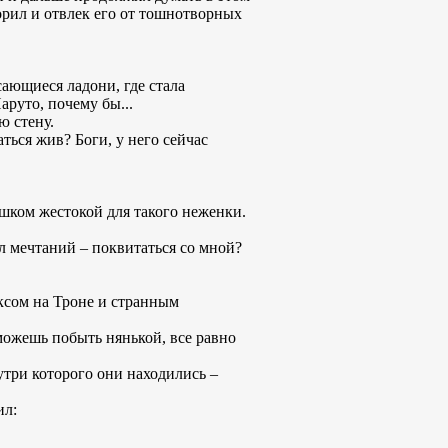
ворил и отвлек его от тошнотворных
сающиеся ладони, где стала
аруто, почему бы...
ю стену.
ться жив? Боги, у него сейчас
лишком жестокой для такого неженки.
ел мечтаний – поквитаться со мной?
ексом на Троне и странным
 можешь побыть нянькой, все равно
утри которого они находились –
ил: