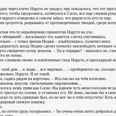
джи через плечо Наруто не увидел, ему показалось, что тот прос
того, чтобы продолжить, потянулся к Саске, все еще сжимая рук
глядного отморозка и совсем забыл, что рядом есть кто-то еще.
и целуются, разрываясь от противоречивых эмоций, среди кото
этим что-то неразборчиво прошептав Наруто на ухо.
х обещаний! – воскликнул тот, кажется, слегка смутившись.
ительно – с точки зрения Неджи – улыбнувшись, соскочил вниз.
одпрыгнул, когда Неджи сделал попытку высвободить затекшее з
о смущенно потер затылок. – Ты в порядке? – выпалил он, сло
его не понял.
и слишком свежи: и влюбленные глаза Наруто, и прохладный ж
… свой дом… и люди… все мертвые… – пробормотал он, сползая 
авильно, Наруто. Я не такой.
о, садясь рядом на корточки. – Иса наслал на тебя иллюзию.
 запахом, вкусом, тактильными ощущениями…
осился к нему, прям как Саске. Вы вдвоем чуть меня пополам не 
о треснул по голове, и угомонил его. Не знаю, сколько бы я смог
аске-то хоть привязан был, но не мог же я тебя отпустить! Хоть и
трировав свежую повязку.
и.
 но почти сразу посерьезнел. – Ты очень-очень хотел добраться до
ть тебя.