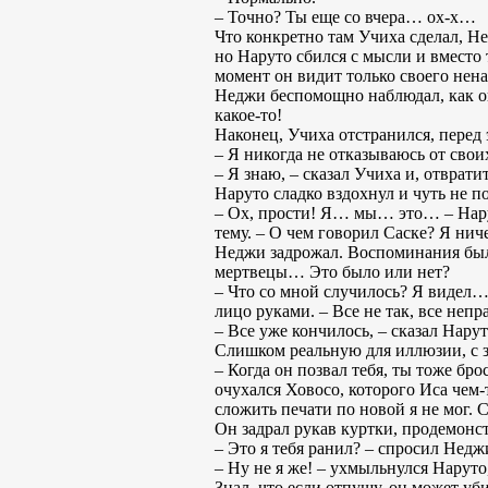
– Точно? Ты еще со вчера… ох-х…
Что конкретно там Учиха сделал, Не
но Наруто сбился с мысли и вместо 
момент он видит только своего нена
Неджи беспомощно наблюдал, как он
какое-то!
Наконец, Учиха отстранился, перед 
– Я никогда не отказываюсь от свои
– Я знаю, – сказал Учиха и, отврат
Наруто сладко вздохнул и чуть не п
– Ох, прости! Я… мы… это… – Нарут
тему. – О чем говорил Саске? Я нич
Неджи задрожал. Воспоминания был
мертвецы… Это было или нет?
– Что со мной случилось? Я видел
лицо руками. – Все не так, все непр
– Все уже кончилось, – сказал Нарут
Слишком реальную для иллюзии, с
– Когда он позвал тебя, ты тоже бр
очухался Ховосо, которого Иса чем-т
сложить печати по новой я не мог. С
Он задрал рукав куртки, продемонс
– Это я тебя ранил? – спросил Недж
– Ну не я же! – ухмыльнулся Наруто,
Знал, что если отпущу, он может уби