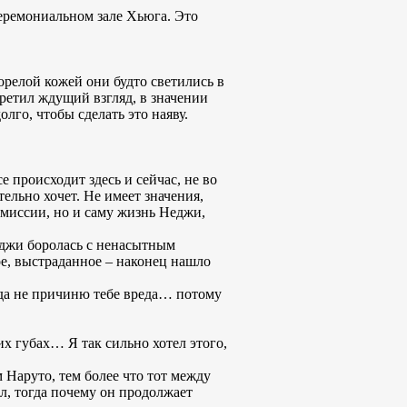
Церемониальном зале Хьюга. Это
орелой кожей они будто светились в
третил ждущий взгляд, в значении
лго, чтобы сделать это наяву.
 происходит здесь и сейчас, не во
тельно хочет. Не имеет значения,
 миссии, но и саму жизнь Неджи,
еджи боролась с ненасытным
ое, выстраданное – наконец нашло
гда не причиню тебе вреда… потому
х губах… Я так сильно хотел этого,
 Наруто, тем более что тот между
л, тогда почему он продолжает