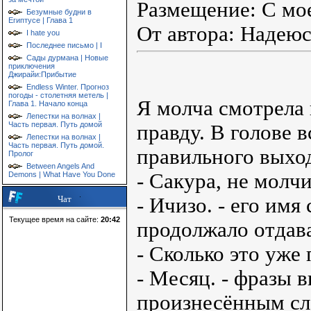
Размещение: С мо
Безумные будни в
Египтусе | Глава 1
От автора: Надеюс
I hate you
Последнее письмо | I
Сады дурмана | Новые
приключения
Джирайи:Прибытие
Endless Winter. Прогноз
погоды - столетняя метель |
Я молча смотрела н
Глава 1. Начало конца
Лепестки на волнах |
Часть первая. Путь домой
правду. В голове 
Лепестки на волнах |
Часть первая. Путь домой.
правильного выход
Пролог
Between Angels And
- Сакура, не молчи
Demons | What Have You Done
- Ичизо. - его имя
Чат
Текущее время на сайте:
20:42
продолжало отдава
- Сколько это уже
- Месяц. - фразы 
произнесённым сл