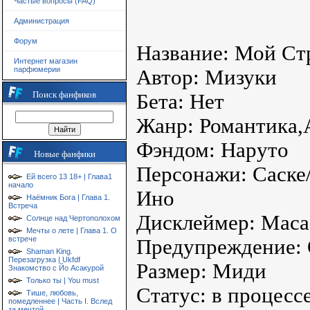
Частые вопросы (FAQ)
Администрация
Форум
Название: Мой Ст
Интернет магазин
парфюмерии
Автор: Мизуки
Поиск фанфиков
Бета: Нет
Жанр: Романтика,
Фэндом: Наруто
Новые фанфики
Персонажи: Саске/
Ей всего 13 18+ | Глава1
начало
Ино
Наёмник Бога | Глава 1.
Встреча
Дисклеймер: Мас
Солнце над Чертополохом
Мечты о лете | Глава 1. О
встрече
Предупреждение:
Shaman King.
Перезагрузка | Ukfdf
Размер: Миди
Знакомство с Йо Асакурой
Только ты | You must
Статус: в процесс
Тише, любовь,
помедленнее | Часть I. Вслед
за мечтой