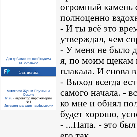
огромный камень с
полноценно вздох
- И ты всё это вре
утверждал, чем сп
- У меня не было 
я, по моим щекам 
Для добавления необходима
авторизация
плакала. И снова вс
Статистика
- Выход всегда ест
самого начала. - 
Антикафе Жучки-Паучки на
Соколе
fifi.ru
- агрегатор парфюмерии
ко мне и обнял по
№1
Интернет магазин парфюмерии
будет хорошо, усп
- ...Папа. - это бы
его так.