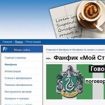
Главная
::
Поиск
::
Регистрация
Меню сайта
Главная
»
Фанфики
»
Фанфики по аниме и манге
Фанфик «Мой Стр
Главная страница
Фанфики
Иллюстрации
Статьи о фанфикшене
Термины фанфикшена
Инструменты авторов
Конкурсы и турниры