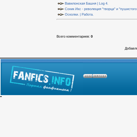
Вавилонская Башня | Log 4.
Соник Икс - революция "творца" и "пушистого 
Осколки. | Работа.
Всего комментариев
:
0
Добавля