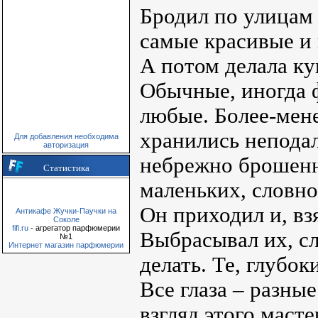
Бродил по улицам
самые красивые и 
А потом делала ку
Обычные, иногда 
любые. Более-мене
хранились неподал
Для добавления необходима
авторизация
небрежно брошенны
Статистика
маленьких, словно
Он приходил и, вз
Антикафе Жучки-Паучки на
Соколе
fifi.ru
- агрегатор парфюмерии
Выбрасывал их, с
№1
Интернет магазин парфюмерии
делать. Те, глубок
Все глаза – разны
взгляд этого маст