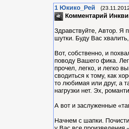
1
Юкико_Рей
(23.11.201
Комментарий Инкви
Здравствуйте, Автор. Я 
шутки. Буду Вас хвалить,
Вот, собственно, и похва
поводу Вашего фика. Легк
прочел, легко, и легко в
сводиться к тому, как хо
то любимая или друг, а 
нагрузки нет. Эх, романти
А вот и заслуженные «та
Начнем с шапки. Почисти
у Вас все произведения 