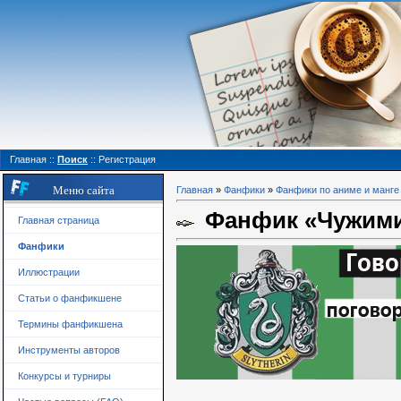
Главная
::
Поиск
::
Регистрация
Меню сайта
Главная
»
Фанфики
»
Фанфики по аниме и манге
Фанфик «Чужими
Главная страница
Фанфики
Иллюстрации
Статьи о фанфикшене
Термины фанфикшена
Инструменты авторов
Конкурсы и турниры