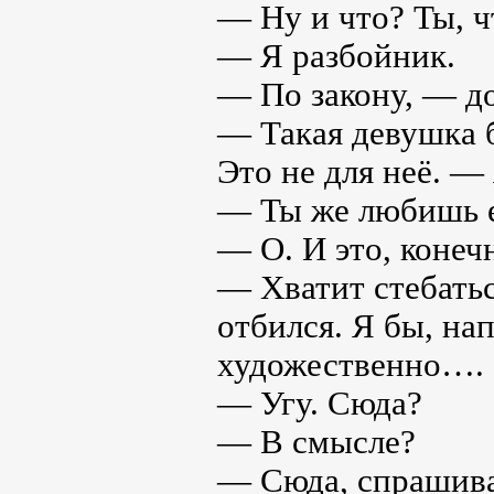
— Ну и что? Ты, ч
— Я разбойник.
— По закону, — до
— Такая девушка б
Это не для неё. —
— Ты же любишь 
— О. И это, конечн
— Хватит стебатьс
отбился. Я бы, на
художественно….
— Угу. Сюда?
— В смысле?
— Сюда, спрашива