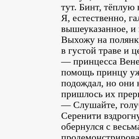
тут. Бинт, тёплую
Я, естественно, г
вышеуказанное, и 
Выхожу на полянк
в густой траве и 
— принцесса Венер
помощь принцу уж
подождал, но они 
пришлось их прерв
— Слушайте, голу
Серенити вздрогну
обернулся с весь
продемонстрировал