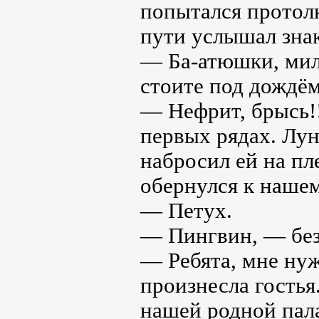
попытался протолк
пути услышал зна
— Ба-атюшки, мил
стоите под дождём
— Нефрит, брысь!!
первых рядах. Лун
набросил ей на пл
обернулся к нашем
— Петух.
— Пингвин, — без
— Ребята, мне нуж
произнесла гостья.
нашей родной пала