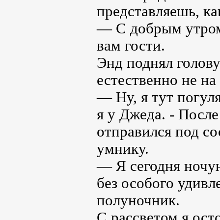
представляешь, к
— С добрым утром
вам гости.
Энд поднял голову
естественно не на
— Ну, я тут погул
я у Джеда. - Посл
отправился под с
умнику.
— Я сегодня ночую
без особого удивле
полуночник.
С рассветом я ос