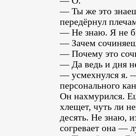
— О.
— Ты же это знаеш
передёрнул плеча
— Не знаю. Я не б
— Зачем сочиняеш
— Почему это соч
— Да ведь и дня н
— усмехнулся я. —
персонального кан
Он нахмурился. Ещ
хлещет, чуть ли н
десять. Не знаю, и
согревает она — лу