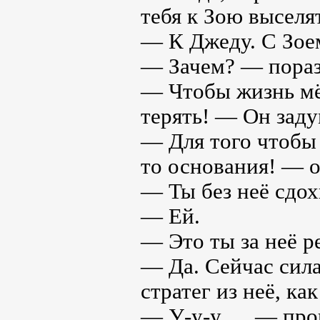
тебя к Зою выселя
— К Джеду. С Зое
— Зачем? — пораз
— Чтобы жизнь мё
терять! — Он заду
— Для того чтобы 
то основания! — о
— Ты без неё сдох
— Ей.
— Это ты за неё 
— Да. Сейчас сила
стратег из неё, к
— У-у-у…. — прок