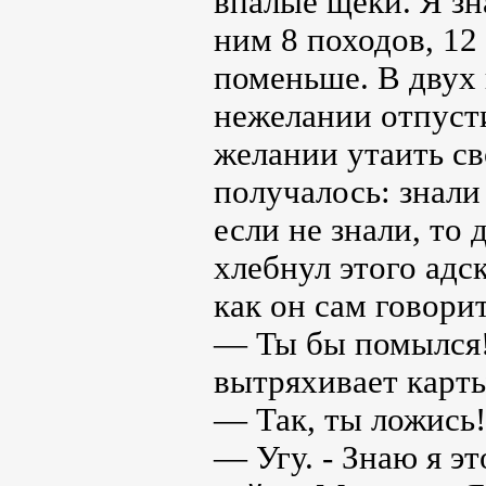
впалые щёки. Я зн
ним 8 походов, 12
поменьше. В двух 
нежелании отпусти
желании утаить св
получалось: знали 
если не знали, то
хлебнул этого адс
как он сам говорит
— Ты бы помылся! 
вытряхивает карты
— Так, ты ложись!
— Угу. - Знаю я э