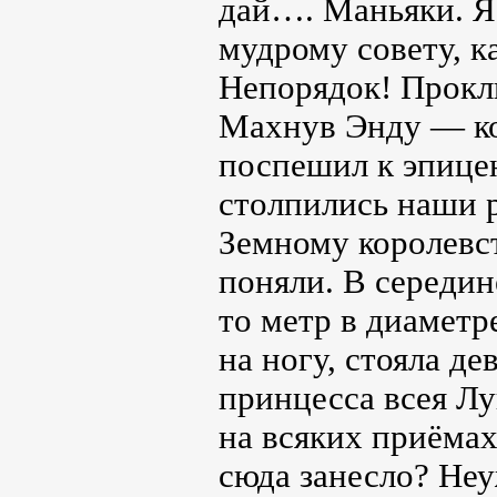
дай…. Маньяки. Я 
мудрому совету, к
Непорядок! Прокли
Махнув Энду — ко
поспешил к эпицен
столпились наши р
Земному королевст
поняли. В середин
то метр в диаметр
на ногу, стояла де
принцесса всея Лу
на всяких приёмах
сюда занесло? Неу