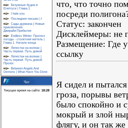
что, что точно пом
Безумные будни в
Египтусе | Глава 1
посреди полигона
I hate you
Последнее письмо | I
Статус: закончен
Сады дурмана | Новые
приключения
Джирайи:Прибытие
Дисклеймеры: не 
Endless Winter. Прогноз
погоды - столетняя метель |
Размещение: Где у
Глава 1. Начало конца
Лепестки на волнах |
ссылку
Часть первая. Путь домой
Лепестки на волнах |
Часть первая. Путь домой.
Пролог
Between Angels And
Demons | What Have You Done
Я сидел и пытался
Чат
Текущее время на сайте:
18:28
гроза, порывы вет
было спокойно и с
мокрый и злой ныр
флягу, и он так ж