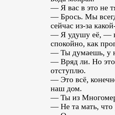
— Я вас в это не т
— Брось. Мы всегд
сейчас из-за како
— Я удушу её, — г
спокойно, как про
— Ты думаешь, у 
— Вряд ли. Но это
отступлю.
— Это всё, конечн
наш дом.
— Ты из Многомер
— Не та мать, что 