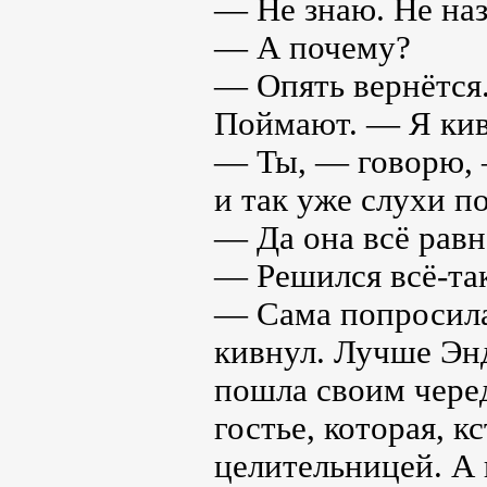
— Не знаю. Не наз
— А почему?
— Опять вернётся.
Поймают. — Я кив
— Ты, — говорю, —
и так уже слухи п
— Да она всё равн
— Решился всё-та
— Сама попросилас
кивнул. Лучше Энд
пошла своим черед
гостье, которая, к
целительницей. А 