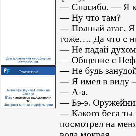
— Спасибо. — Я к
— Ну что там?
— Полный атас. Я 
тоже…. Да что с н
— Не падай духом,
— Общение с Нефр
Для добавления необходима
авторизация
— Не будь занудой
Статистика
— Я имел в виду 
— А-а.
Антикафе Жучки-Паучки на
Соколе
fifi.ru
- агрегатор парфюмерии
— Бэ-э. Оружейни
№1
Интернет магазин парфюмерии
— Какого беса ты 
посмотрел на меня
вода мокрая.