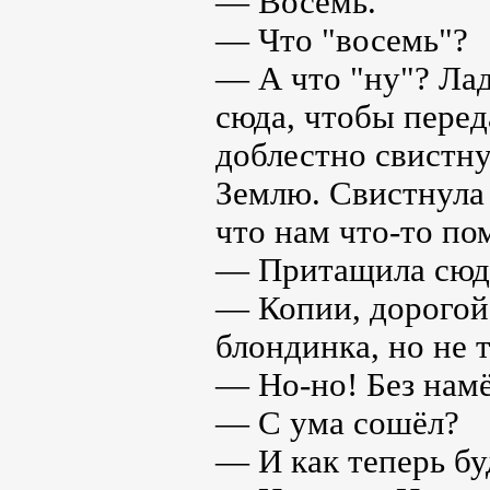
— Восемь.
— Что "восемь"?
— А что "ну"? Лад
сюда, чтобы перед
доблестно свистну
Землю. Свистнула 
что нам что-то по
— Притащила сюд
— Копии, дорогой,
блондинка, но не 
— Но-но! Без намё
— С ума сошёл?
— И как теперь б