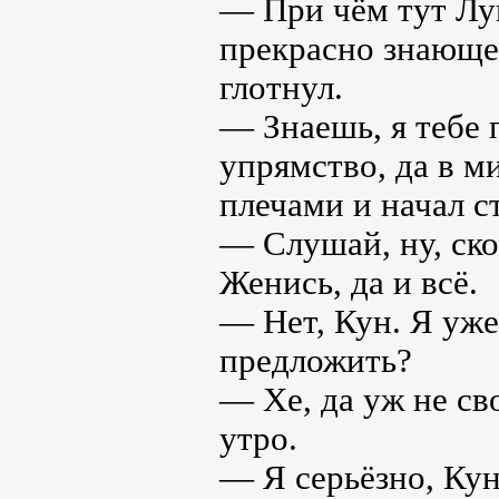
— При чём тут Лу
прекрасно знающег
глотнул.
— Знаешь, я тебе 
упрямство, да в 
плечами и начал ст
— Слушай, ну, ско
Женись, да и всё.
— Нет, Кун. Я уже
предложить?
— Хе, да уж не св
утро.
— Я серьёзно, Кун