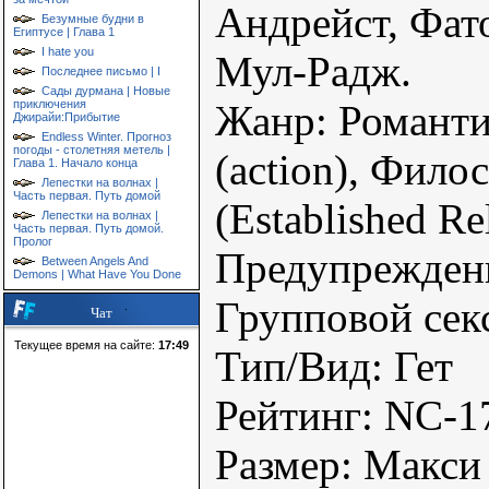
Андрейст, Фат
Безумные будни в
Египтусе | Глава 1
I hate you
Мул-Радж.
Последнее письмо | I
Сады дурмана | Новые
приключения
Жанр: Романти
Джирайи:Прибытие
Endless Winter. Прогноз
погоды - столетняя метель |
(action), Фило
Глава 1. Начало конца
Лепестки на волнах |
Часть первая. Путь домой
(Established Re
Лепестки на волнах |
Часть первая. Путь домой.
Пролог
Предупрежден
Between Angels And
Demons | What Have You Done
Групповой сек
Чат
Текущее время на сайте:
17:49
Тип/Вид: Гет
Рейтинг: NC-1
Размер: Макси