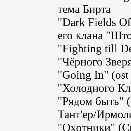
тема Бирта
"Dark Fields Of
его клана "Шт
"Fighting till 
"Чёрного Зверя
"Going In" (ost
"Холодного Кл
"Рядом быть" (
Тант'ер/Ирмол
"Охотники" (С