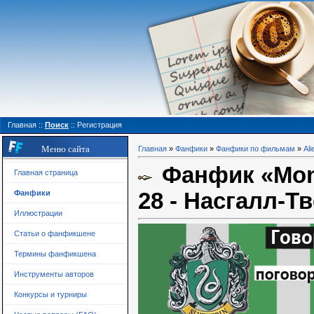
Главная
::
Поиск
::
Регистрация
Меню сайта
Главная
»
Фанфики
»
Фанфики по фильмам
»
Ali
Фанфик «Mond
Главная страница
28 - Насгалл-Т
Фанфики
Иллюстрации
Статьи о фанфикшене
Термины фанфикшена
Инструменты авторов
Конкурсы и турниры