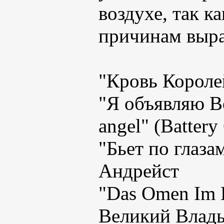
воздухе, так к
причинам выра
"Кровь Королей
"Я объявляю В
angel" (Battery
"Бьет по глазам
Андрейст
"Das Omen Im K
Великий Влад