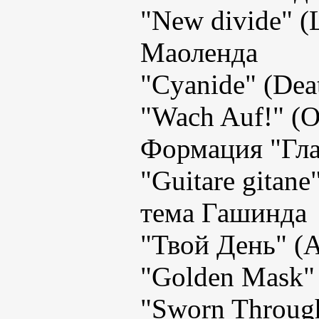
"New divide" (L
Маоленда
"Cyanide" (Deat
"Wach Auf!" (O
Формация "Гла
"Guitare gitane
тема Гашинда
"Твой День" (А
"Golden Mask" 
"Sworn Through