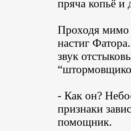
пряча копьё и 
Проходя мимо 
настиг Фатора.
звук отстыков
“штормовщико
- Как он? Небо
признаки зави
помощник.