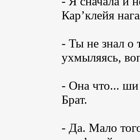
- Я сначала и 
Кар’клейя нага
- Ты не знал о 
ухмыляясь, во
- Она что... ш
Брат.
- Да. Мало того