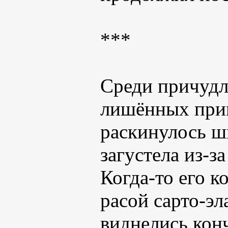
***
Среди причудл
лишённых при
раскинулось ш
загустела из-з
Когда-то его к
расой сарто-эл
виднелись кон