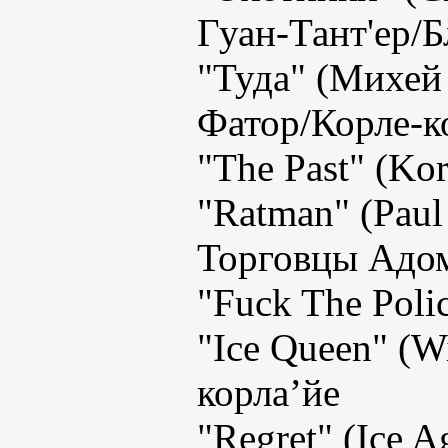
Гуан-Тант'ер/Б
"Туда" (Михей
Фатор/Корле-к
"The Past" (K
"Ratman" (Paul 
Торговцы Адом
"Fuck The Poli
"Ice Queen" (Wi
корла’йе
"Regret" (Ice 