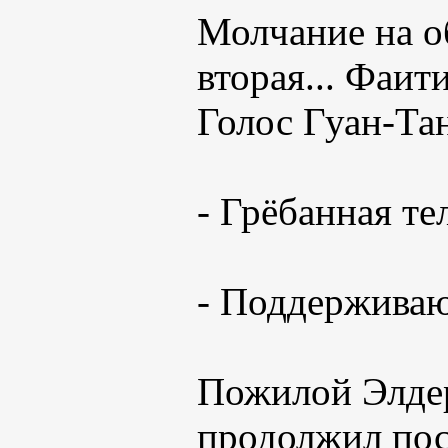
Молчание на о
вторая... Фаит
Голос Гуан-Тан
- Грёбанная те
- Поддерживаю
Пожилой Элдер
продолжил пос