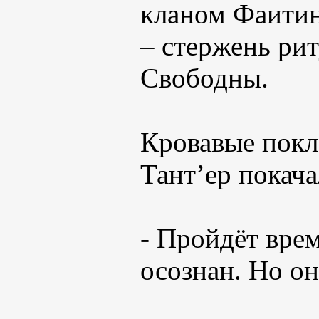
кланом Фаити
– стержень ри
Свободны.
Кровавые покл
Тант’ер покача
- Пройдёт врем
осознан. Но он