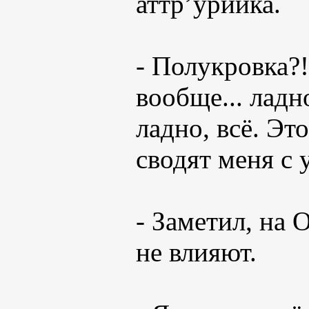
аттр’урийка.
- Полукровка?!
вообще... ладно
ладно, всё. Эт
сводят меня с 
- Заметил, на
не влияют.