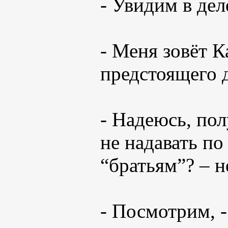
- Увидим в дел
- Меня зовёт К
предстоящего 
- Надеюсь, по
не надавать п
“братьям”? – 
- Посмотрим, -