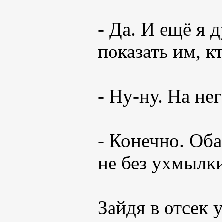
- Да. И ещё я 
показать им, к
- Ну-ну. На не
- Конечно. Оба
не без ухмылки
Зайдя в отсек