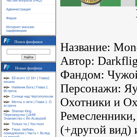
Частые вопросы (FAQ)
Администрация
Форум
Интернет магазин
парфюмерии
Поиск фанфиков
Название: Mon
Автор: Darkfli
Новые фанфики
Фандом: Чужо
Ей всего 13 18+ | Глава1
начало
Персонажи: Яу
Наёмник Бога | Глава 1.
Встреча
Солнце над Чертополохом
Охотники и Ох
Мечты о лете | Глава 1. О
встрече
Shaman King.
Ремесленники,
Перезагрузка | Ukfdf
Знакомство с Йо Асакурой
Только ты | You must
(+другой вид) 
Тише, любовь,
помедленнее | Часть I. Вслед
за мечтой