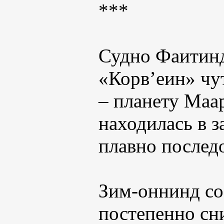
***
Судно Фаитинд
«Корв’еин» чу
– планету Маа
находилась в 
плавно последо
Зим-оннинд со
постепенно сн