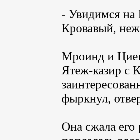
- Увидимся на 
Кровавый, неж
Мроинд и Циен
Ятеж-казир с 
заинтересован
фыркнул, отве
Она сжала его 