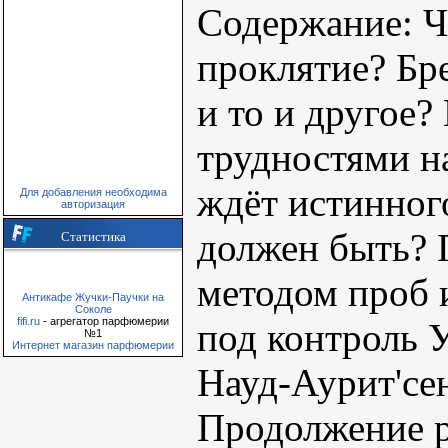
Содержание: Чт
проклятие? Бр
и то и другое?
трудностями н
ждёт истинног
Для добавления необходима
авторизация
должен быть? 
Статистика
методом проб 
Антикафе Жучки-Паучки на
Соколе
fifi.ru
- агрегатор парфюмерии
под контроль У
№1
Интернет магазин парфюмерии
Науд-Аурит'се
Продолжение р