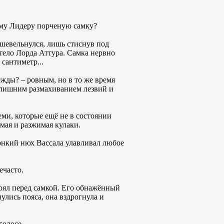
ному Лидеру порченую самку?
 шевельнулся, лишь стиснув под
тело Лорда Аттура. Самка нервно
сантиметр...
дежды? – ровным, но в то же время
я лишним размахиванием лезвий и
еми, которые ещё не в состоянии
мая и разжимая кулаки.
онкий нюх Вассала улавливал любое
ечасто.
тоял перед самкой. Его обнажённый
лись пояса, она вздрогнула и
голосе.