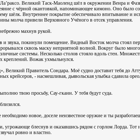
Ла’раксо. Великий Таск-Маоленд шёл в окружении Венра и Фаз
еяние с чёрной окантовкой, напоминающее кимоно. Оно было сот
му шёлк. Внутреннее покрытие обеспечивало впитывание и исп
ины молча привели Верховного Учёного в отсек управления.
, небрежно махнув рукой.
 и звука, покинули помещение. Видный Восток молча стоял пер
прорывался сквозь маску неприятной волной. Вокруг было мног
личные системы. Несколько столов стояло вдоль стен. Множест
х креплений. Вожак ухмыльнулся.
», Великий Правитель Сондара. Моё судно доставит тебя до Атту
ных крейсеров, - насмешливая, дьявольская улыбка сдавила оре
выполню твою просьбу, Сау-гканн. У тебя будут суда.
близился.
е необходимо новое, доселе неизвестное оружие и ты разработаеш
, угрожающе блеснув и оказавшись рядом с горлом Лорда. Тот 
звучал ровно и властно.