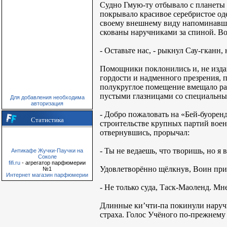
Судно Гмую-ту отбывало с планеты 
покрывало красивое серебристое од
своему внешнему виду напоминавше
скованы наручниками за спиной. Во
- Оставьте нас, - рыкнул Сау-гканн
Помощники поклонились и, не издав
гордости и надменного презрения, 
полукруглое помещение вмещало раз
пустыми глазницами со специальны
Для добавления необходима
авторизация
- Добро пожаловать на «Бей-буоренд
Статистика
строительстве крупных партий воен
отвернувшись, прорычал:
- Ты не ведаешь, что творишь, но я 
Антикафе Жучки-Паучки на
Соколе
fifi.ru
- агрегатор парфюмерии
Удовлетворённо щёлкнув, Воин при
№1
Интернет магазин парфюмерии
- Не только суда, Таск-Маоленд. Мн
Длинные ки’чти-па покинули наручи
страха. Голос Учёного по-прежнему 