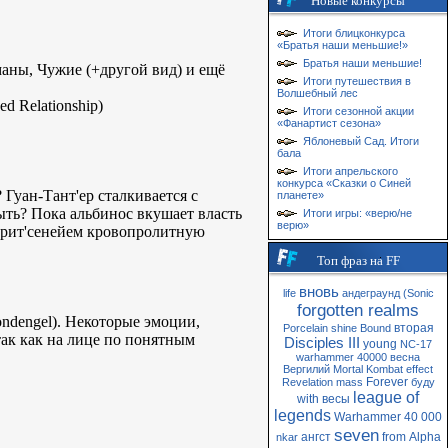
Новые конкурсы
Итоги блицконкурса
«Братья наши меньшие!»
Братья наши меньшие!
аны, Чужие (+другой вид) и ещё
Итоги путешествия в
Волшебный лес
d Relationship)
Итоги сезонной акции
«Фанартист сезона»
Яблоневый Сад. Итоги
бала
Итоги апрельского
конкурса «Сказки о Синей
 Гуан-Тант'ер сталкивается с
планете»
ыть? Пока альбинос вкушает власть
Итоги игры: «верю/не
верю»
Аурит'сенейем кровопролитную
Топ фраз на FF
вновь
life
андеграунд
(Sonic
forgotten realms
ondengel). Некоторые эмоции,
вторая
Porcelain
shine
Bound
ак как на лице по понятным
Disciples III
young
NC-17
warhammer 40000
весна
Вергилий
Mortal Kombat
effect
Forever
Revelation
mass
буду
league of
with
весы
legends
Warhammer 40 000
seven
ангст
from
Alpha
nkar