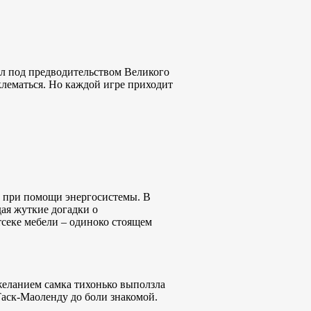
шёл под предводительством Великого
оклематься. Но каждой игре приходит
од при помощи энергосистемы. В
ая жуткие догадки о
секе мебели – одиноко стоящем
 желанием самка тихонько выползла
Таск-Маоленду до боли знакомой.