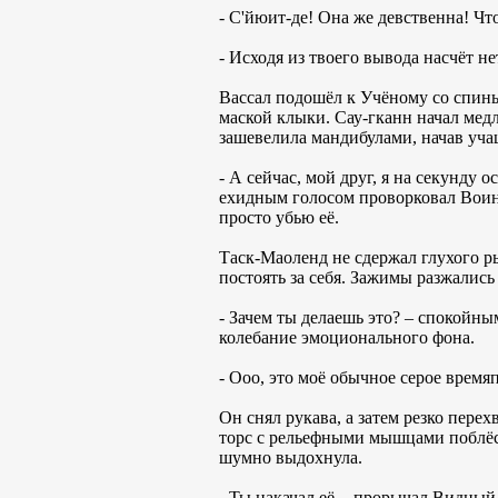
- С'йюит-де! Она же девственна! Что
- Исходя из твоего вывода насчёт н
Вассал подошёл к Учёному со спины
маской клыки. Сау-гканн начал мед
зашевелила мандибулами, начав уч
- А сейчас, мой друг, я на секунду 
ехидным голосом проворковал Воин.
просто убью её.
Таск-Маоленд не сдержал глухого ры
постоять за себя. Зажимы разжались
- Зачем ты делаешь это? – спокойн
колебание эмоционального фона.
- Ооо, это моё обычное серое врем
Он снял рукава, а затем резко пере
торс с рельефными мышцами поблёск
шумно выдохнула.
- Ты накачал её, - прорычал Видный