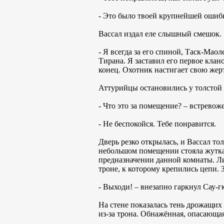
- Это было твоей крупнейшей ошиб
Вассал издал еле слышный смешок.
- Я всегда за его спиной, Таск-Мао
Тирана. Я заставил его первое клан
конец. Охотник настигает свою жерт
Аттурийцы остановились у толстой 
- Что это за помещение? – встрево
- Не беспокойся. Тебе понравится.
Дверь резко открылась, и Вассал т
небольшом помещении стояла жуткая
предназначении данной комнаты. Ли
троне, к которому крепились цепи.
- Выходи! – внезапно гаркнул Сау-г
На стене показалась тень дрожащих
из-за трона. Обнажённая, опасающая