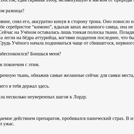
том разница?
еяние, снял его, аккуратно кинув в сторону трона. Оно повисло н
е серебристое “кимоно”, вдыхая запах желанного самца, она не 
Сейчас на Учёном оставалась лишь тонкая полоска ткани. Позади
а легли на бёдра аттурийца, когтями подцепив последнее, что б
Грудь Учёного начала подниматься чаще от сбившегося, нервног
 забеспокоился? Боишься меня?
 и покончим с этим.
дренную ткань, обнажив самые желанные сейчас для самки места,
его я тебя держал здесь.
ала несколько неуверенных шагов к Лорду.
аемое действием препаратов, пробивался панический страх. В 
л ужас.