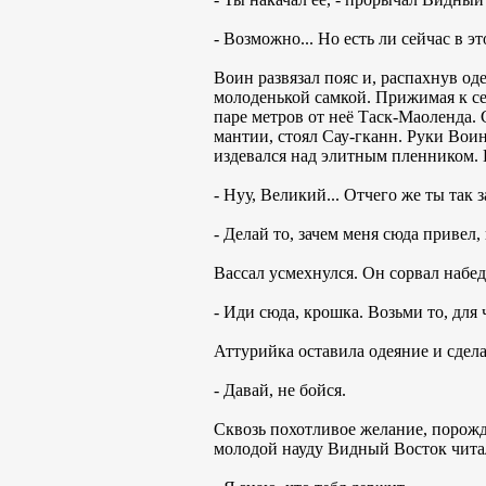
- Возможно... Но есть ли сейчас в э
Воин развязал пояс и, распахнув од
молоденькой самкой. Прижимая к себ
паре метров от неё Таск-Маоленда. 
мантии, стоял Сау-гканн. Руки Воин
издевался над элитным пленником. 
- Нуу, Великий... Отчего же ты так
- Делай то, зачем меня сюда привел,
Вассал усмехнулся. Он сорвал набе
- Иди сюда, крошка. Возьми то, для ч
Аттурийка оставила одеяние и сдел
- Давай, не бойся.
Сквозь похотливое желание, порожд
молодой науду Видный Восток чита