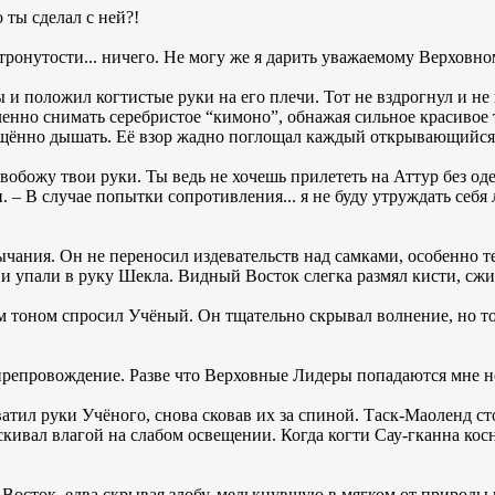
 ты сделал с ней?!
етронутости... ничего. Не могу же я дарить уважаемому Верхов
 и положил когтистые руки на его плечи. Тот не вздрогнул и не
ленно снимать серебристое “кимоно”, обнажая сильное красивое 
ащённо дышать. Её взор жадно поглощал каждый открывающийся 
освобожу твои руки. Ты ведь не хочешь прилететь на Аттур без о
 – В случае попытки сопротивления... я не буду утруждать себ
чания. Он не переносил издевательств над самками, особенно т
 и упали в руку Шекла. Видный Восток слегка размял кисти, сжи
ым тоном спросил Учёный. Он тщательно скрывал волнение, но т
япрепровождение. Разве что Верховные Лидеры попадаются мне н
хватил руки Учёного, снова сковав их за спиной. Таск-Маоленд с
ивал влагой на слабом освещении. Когда когти Сау-гканна косну
 Восток, едва скрывая злобу, мелькнувшую в мягком от природы 