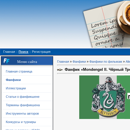
Главная
::
Поиск
::
Регистрация
Меню сайта
Главная
»
Фанфики
»
Фанфики по фильмам
»
Ali
Фанфик «Mondengel II. Чёрный Трон
Главная страница
Фанфики
Иллюстрации
Статьи о фанфикшене
Термины фанфикшена
Инструменты авторов
Конкурсы и турниры