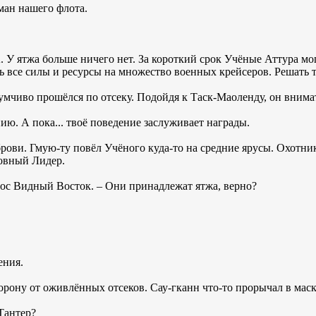
ман нашего флота.
A. У ятжа больше ничего нет. За короткий срок Учёные Аттура м
ь все силы и ресурсы на множество военных крейсеров. Решать т
умчиво прошёлся по отсеку. Подойдя к Таск-Маоленду, он внимат
нию. А пока... твоё поведение заслуживает награды.
рови. Гмую-ту повёл Учёного куда-то на средние ярусы. Охотни
ховный Лидер.
олос Видный Восток. – Они принадлежат ятжа, верно?
ения.
орону от оживлённых отсеков. Сау-гканн что-то прорычал в ма
-Тантер?