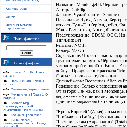
Частые вопросы (FAQ)
Название: Mondengel II. Чёрный Тр
Администрация
Автор: Darkflight
Фандом: Чужой против Хищника
Форум
Персонажи: Яуты, Аттури, Берсерк
кое-кто. Гуан-Тант'ер/Андрейст, Ф
Интернет магазин
парфюмерии
Жанр: Романтика, Ангст, Фантастика,
Предупреждение: BDSM, OOC, Изнас
Поиск фанфиков
Тип/Вид: Гет
Рейтинг: NC-17
Размер: Макси
Содержание: Что есть власть - дар 
трудностями на пути к Чёрному тро
Новые фанфики
методом проб и ошибок, Воины Атту
войну... Продолжение рассказа "Mo
Ей всего 13 18+ | Глава1
Статус: в процессе публикации
начало
Дисклеймеры: Вселенная Alien vs Pr
Наёмник Бога | Глава 1.
Встреча
Размещение: Только с разрешения а
Солнце над Чертополохом
От автора: Так же, как и Mondengel
Мечты о лете | Глава 1. О
выражаемые Хищниками, такие как у
встрече
причинам выражены быть не могут.
Shaman King.
Перезагрузка | Ukfdf
Знакомство с Йо Асакурой
"Кровь Королей" (Ария) - тема всего
Только ты | You must
"Я объявляю Войну" (Кукрыниксы), "A
Тише, любовь,
"Бьет по глазам (Адреналин)" (Total
помедленнее | Часть I. Вслед
"Das Omen Im Kreis Des Bosen" (E 
за мечтой