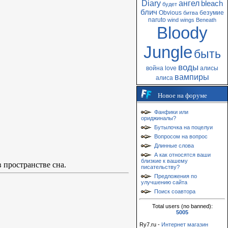
Diary
ангел
bleach
будет
блич
Obvious
безумие
битва
naruto
wind
wings
Beneath
Bloody
Jungle
быть
воды
война
love
алисы
вампиры
алиса
Новое на форуме
Фанфики или
ориджиналы?
Бутылочка на поцелуи
Вопросом на вопрос
Длинные слова
А как относятся ваши
близкие к вашему
 пространстве сна.
писательству?
Предложения по
улучшению сайта
Поиск соавтора
Total users (no banned):
5005
Ry7.ru -
Интернет магазин