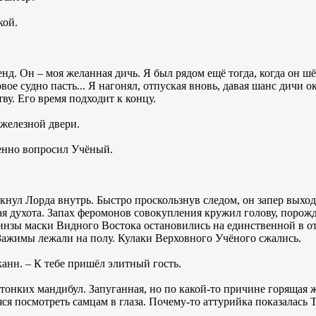
кой.
ленд. Он – моя желанная дичь. Я был рядом ещё тогда, когда он 
овое судно пасть... Я нагонял, отпуская вновь, давая шанс дичи 
ву. Его время подходит к концу.
железной двери.
женно вопросил Учёный.
олкнул Лорда внутрь. Быстро проскользнув следом, он запер вых
 духота. Запах феромонов совокупления кружил голову, порожд
нзы маски Видного Востока остановились на единственной в от
 Зажимы лежали на полу. Кулаки Верховного Учёного сжались.
канн. – К тебе пришёл элитный гость.
 тонких мандибул. Запуганная, но по какой-то причине горящая
ся посмотреть самцам в глаза. Почему-то аттурийка показалась 