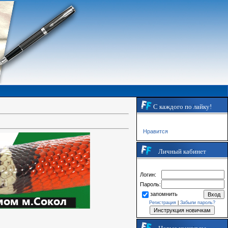
С каждого по лайку!
Нравится
Личный кабинет
Логин:
Пароль:
запомнить
Регистрация
|
Забыли пароль?