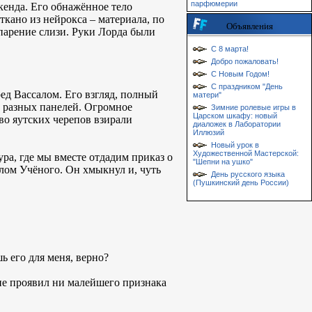
парфюмерии
кенда. Его обнажённое тело
кано из нейрокса – материала, по
Объявления
арение слизи. Руки Лорда были
С 8 марта!
Добро пожаловать!
С Новым Годом!
С праздником "День
ед Вассалом. Его взгляд, полный
матери"
о разных панелей. Огромное
Зимние ролевые игры в
Царском шкафу: новый
во яутских черепов взирали
диаложек в Лаборатории
Иллюзий
Новый урок в
Художественной Мастерской:
ра, где мы вместе отдадим приказ о
"Шепни на ушко"
олом Учёного. Он хмыкнул и, чуть
День русского языка
(Пушкинский день России)
ь его для меня, верно?
не проявил ни малейшего признака