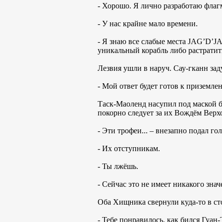
- Хорошо. Я лично разработаю флаг
- У нас крайне мало времени.
- Я знаю все слабые места JAG’D’J
уникальный корабль либо растратит
Лезвия ушли в наруч. Сау-гканн зад
- Мой ответ будет готов к приземле
Таск-Маоленд насупил под маской б
покорно следует за их Вождём Вер
- Эти трофеи... – внезапно подал г
- Их отступникам.
- Ты лжёшь.
- Сейчас это не имеет никакого знач
Оба Хищника свернули куда-то в ст
- Тебе понравилось, как бился Гуан