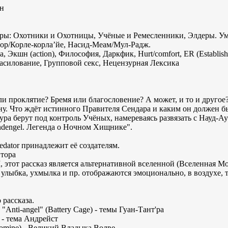
он
еры: Охотники и Охотницы, Учёные и Ремесленники, Элдеры. Ум
атор/Корле-корла’йе, Насид-Меам/Мул-Радж.
 Экшн (action), Философия, Даркфик, Hurt/comfort, ER (Establishe
илование, Групповой секс, Нецензурная Лексика
или проклятие? Бремя или благословение? А может, и то и другое?
ну. Что ждёт истинного Правителя Сендара и каким он должен б
ра берут под контроль Учёных, намереваясь развязать с Науд-
ndengel. Легенда о Ночном Хищнике".
edator принадлежит её создателям.
втора
 I, этот рассказ является альтернативной вселенной (Вселенная M
лыбка, ухмылка и пр. отображаются эмоционально, в воздухе, т
 рассказа.
nti-angel" (Battery Cage) - темы Гуан-Тант'ра
) - тема Андрейст
Nomine) - Великий Владыка Волве