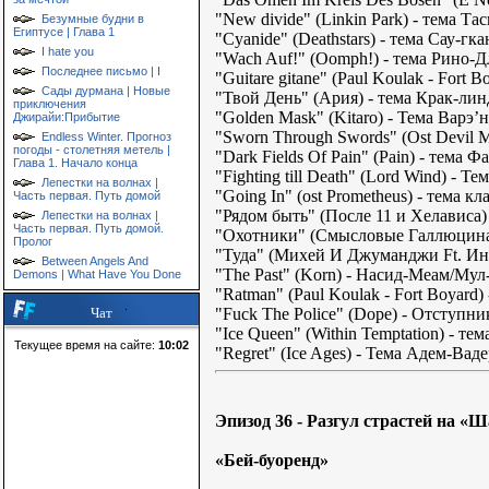
"New divide" (Linkin Park) - тема Т
Безумные будни в
Египтусе | Глава 1
"Cyanide" (Deathstars) - тема Сау-гк
I hate you
"Wach Auf!" (Oomph!) - тема Рино-Д
Последнее письмо | I
"Guitare gitane" (Paul Koulak - Fort 
Сады дурмана | Новые
"Твой День" (Ария) - тема Крак-лин
приключения
"Golden Mask" (Kitaro) - Тема Варэ’
Джирайи:Прибытие
"Sworn Through Swords" (Ost Devil M
Endless Winter. Прогноз
погоды - столетняя метель |
"Dark Fields Of Pain" (Pain) - тема
Глава 1. Начало конца
"Fighting till Death" (Lord Wind) - Т
Лепестки на волнах |
"Going In" (ost Prometheus) - тема 
Часть первая. Путь домой
"Рядом быть" (После 11 и Хелависа)
Лепестки на волнах |
Часть первая. Путь домой.
"Охотники" (Смысловые Галлюцинац
Пролог
"Туда" (Михей И Джуманджи Ft. Инна
Between Angels And
"The Past" (Korn) - Насид-Меам/Му
Demons | What Have You Done
"Ratman" (Paul Koulak - Fort Boyard
Чат
"Fuck The Police" (Dope) - Отступни
"Ice Queen" (Within Temptation) - те
Текущее время на сайте:
10:02
"Regret" (Ice Ages) - Тема Адем-Ва
Эпизод 36 - Разгул страстей на «Ш
«Бей-буоренд»