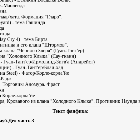
аск-Маоленда
анна
лаар'хата. Формация "Гларо".
Boyard) - тема Гашинда
да
нинда
ay Cry 4) - тема Бирта
 Фаитинда и его клана "Штормов".
ема клана "Чёрного Зверя" (Гуан-Тант'ер)
клана "Холодного Клыка" (Сау-гканн)
 - Гуан-Тант'ер/Ирмолинд-Зигв'а (Андрейст)
ии) - Гуан-Тант'ер/Блаи-хад
 Steel) - Фатор/Корле-корла’йе
л-Радж
) - Торговцы Адомура. Фраст
ки
ма Корле-корла’йе
дера, Кровавого из клана "Холодного Клыка". Противник Наунда в
Текст фанфика:
ауб-Де» часть 3