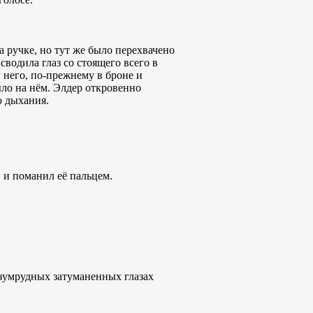
а ручке, но тут же было перехвачено
сводила глаз со стоящего всего в
 него, по-прежнему в броне и
ыло на нём. Элдер откровенно
о дыхания.
 и поманил её пальцем.
изумрудных затуманенных глазах