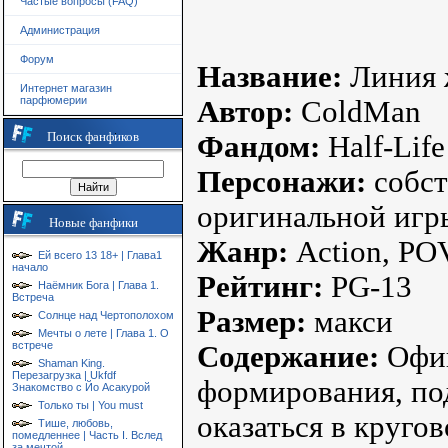
Частые вопросы (FAQ)
Администрация
Форум
Название:
Линия 
Интернет магазин
парфюмерии
Автор:
ColdMan
Поиск фанфиков
Фандом:
Half-Life
Персонажи:
собст
оригинальной игр
Новые фанфики
Жанр:
Action, PO
Ей всего 13 18+ | Глава1
начало
Рейтинг:
PG-13
Наёмник Бога | Глава 1.
Встреча
Размер:
макси
Солнце над Чертополохом
Мечты о лете | Глава 1. О
встрече
Содержание:
Офиц
Shaman King.
Перезагрузка | Ukfdf
формирования, по
Знакомство с Йо Асакурой
Только ты | You must
оказаться в кругов
Тише, любовь,
помедленнее | Часть I. Вслед
за мечтой