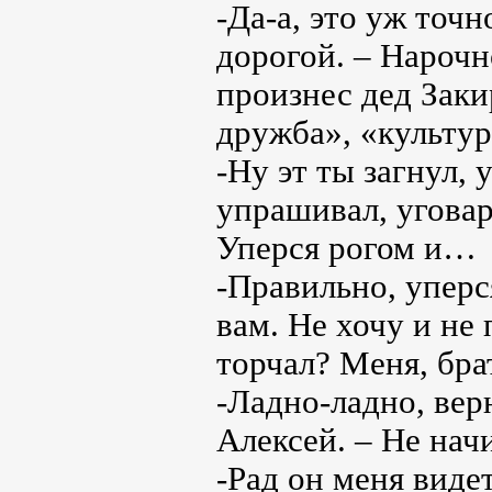
-Да-а, это уж точ
дорогой. – Нарочн
произнес дед Заки
дружба», «культур
-Ну эт ты загнул, 
упрашивал, уговар
Уперся рогом и…
-Правильно, уперс
вам. Не хочу и не 
торчал? Меня, бр
-Ладно-ладно, вер
Алексей. – Не начи
-Рад он меня виде