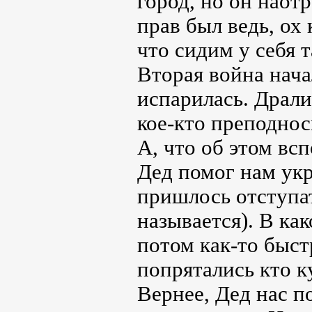
город, но он наотр
прав был ведь, ох
что сидим у себя т
Вторая война нача
испарилась. Дралис
кое-кто преподнос
А, что об этом в
Дед помог нам укр
пришлось отступат
называется). В ка
потом как-то быст
попрятались кто к
Вернее, Дед нас по