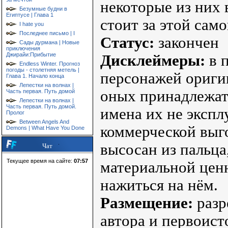
некоторые из них 
Безумные будни в
Египтусе | Глава 1
стоит за этой сам
I hate you
Последнее письмо | I
Статус:
закончен
Сады дурмана | Новые
приключения
Джирайи:Прибытие
Дисклеймеры:
в п
Endless Winter. Прогноз
погоды - столетняя метель |
персонажей оригин
Глава 1. Начало конца
Лепестки на волнах |
оных принадлежат 
Часть первая. Путь домой
Лепестки на волнах |
Часть первая. Путь домой.
имена их не экспл
Пролог
Between Angels And
коммерческой выг
Demons | What Have You Done
высосан из пальца
Чат
Текущее время на сайте:
07:57
материальной ценн
нажиться на нём.
Размещение:
разр
автора и первоист