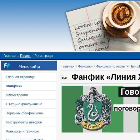
Главная
::
Поиск
::
Регистрация
Меню сайта
Главная
»
Фанфики
»
Фанфики по играм
»
Half-Li
Фанфик «Линия Ж
Главная страница
Фанфики
Иллюстрации
Статьи о фанфикшене
Термины фанфикшена
Инструменты авторов
Конкурсы и турниры