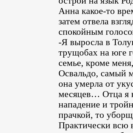
острой на язык Ро
Анна какое-то вр
затем отвела взгл
спокойным голосо
-Я выросла в Толу
трущобах на юге г
семье, кроме меня
Освальдо, самый м
она умерла от уку
месяцев… Отца я в
нападение и тройн
прачкой, то уборщ
Практически всю 