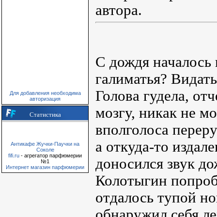
автора.
С дождя началось
галиматья? Видать
Голова гудела, от
Для добавления необходима
авторизация
мозгу, никак не м
Статистика
вполголоса переру
а откуда-то издале
Антикафе Жучки-Паучки на
Соколе
fifi.ru
- агрегатор парфюмерии
доносился звук д
№1
Интернет магазин парфюмерии
Колотыгин попроб
отдалось тупой н
обнаружил себя л