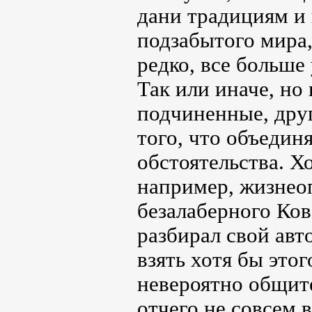
дани традициям и 
подзабытого мира,
редко, все больш
Так или иначе, но 
подчиненные, друг
того, что объедин
обстоятельства. Хо
например, жизнеоп
безалаберного Ков
разбирал свой авто
взять хотя бы это
невероятно общи
отчего не совсем 