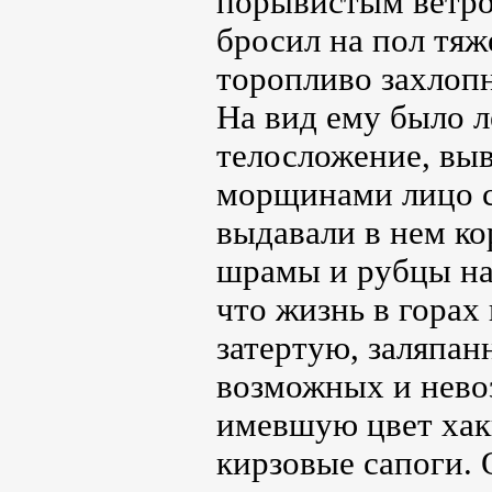
порывистым ветро
бросил на пол тяж
торопливо захлоп
На вид ему было л
телосложение, выв
морщинами лицо с
выдавали в нем ко
шрамы и рубцы на 
что жизнь в горах
затертую, заляпан
возможных и нево
имевшую цвет хак
кирзовые сапоги.