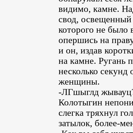
видимо, камне. На
свод, освещенный
которого не было 
опершись на праву
и он, издав корот
на камне. Ругань 
несколько секунд 
женщины.
-ЛГшыглд жывауц? 
Колотыгин непони
слегка тряхнул го
затылок, более-ме