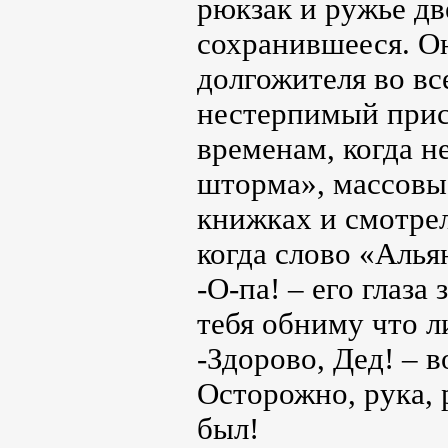
рюкзак и ружье дв
сохранившееся. О
долгожителя во вс
нестерпимый прис
временам, когда н
шторма», массовые
книжках и смотрел
когда слово «Алья
-О-па! – его глаза
тебя обниму что л
-Здорово, Дед! – в
Осторожно, рука, р
был!