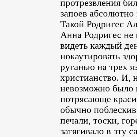
протрезвления бил
запоев абсолютно 
Такой Родригес Ал
Анна Родригес не 
видеть каждый ден
нокаутировать здо
руганью на трех я
христианство. И, 
невозможно было п
потрясающе краси
обычно поблескива
печали, тоски, гор
затягивало в эту с