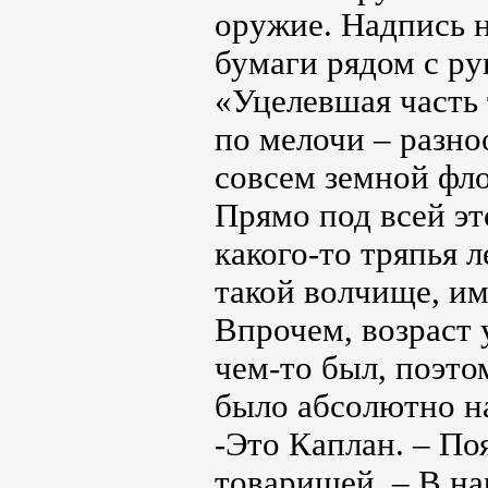
оружие. Надпись 
бумаги рядом с ру
«Уцелевшая часть 
по мелочи – разно
совсем земной фл
Прямо под всей эт
какого-то тряпья 
такой волчище, и
Впрочем, возраст у
чем-то был, поэто
было абсолютно н
-Это Каплан. – По
товарищей. – В на