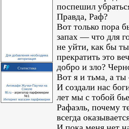
поспешил убраться 
Правда, Раф?
Вот только пора б
запах — что для г
не уйти, как бы т
прекратить это ве
Для добавления необходима
авторизация
добро и зло? Черн
Статистика
Вот я и тьма, а т
И создали нас бог
Антикафе Жучки-Паучки на
Соколе
fifi.ru
- агрегатор парфюмерии
лет мы с тобой бь
№1
Интернет магазин парфюмерии
Рафаэль, почему те
всегда оказываетс
И пока меня нет на