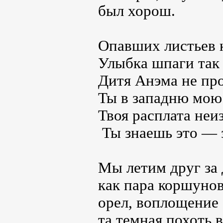
был хорош.
Опавших листьев 
Улыбка шпаги так
Дитя Анэма не пр
Ты в западню мою
Твоя расплата неи
Ты знаешь это — з
Мы летим друг за 
как пара коршунов
орел, воплощение 
та темная похоть 