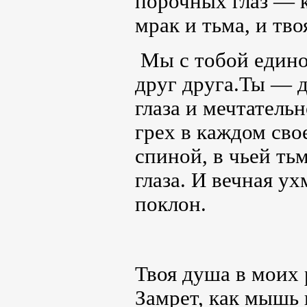
порочных глаз — 
мрак и тьма, и тво
Мы с тобой единое
друг друга.Ты — д
глаза и мечтатель
грех в каждом сво
спиной, в чьей ть
глаза. И вечная у
поклон.
Твоя душа в моих
Замрет, как мышь 