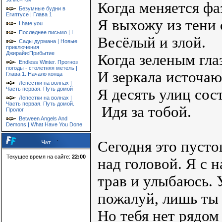
Когда меняется фа
Безумные будни в
Египтусе | Глава 1
Я выхожу из тени 
I hate you
Последнее письмо | I
Весёлый и злой.
Сады дурмана | Новые
приключения
Джирайи:Прибытие
Когда зеленым глаз
Endless Winter. Прогноз
погоды - столетняя метель |
И зеркала источаю
Глава 1. Начало конца
Лепестки на волнах |
Часть первая. Путь домой
Я десять улиц сос
Лепестки на волнах |
Часть первая. Путь домой.
Идя за тобой.
Пролог
Between Angels And
Demons | What Have You Done
Сегодня это пусто
Чат
Текущее время на сайте:
22:00
над головой. Я с 
трав и улыбаюсь. 
пожалуй, лишь ты 
Но тебя нет рядом