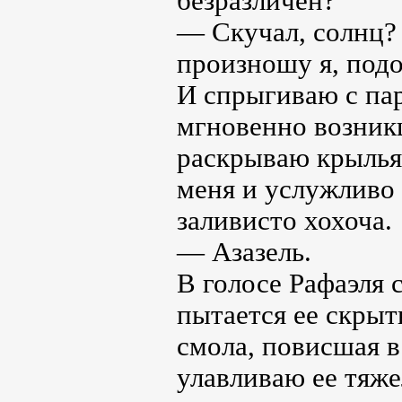
безразличен?
— Скучал, солнц?
произношу я, под
И спрыгиваю с пар
мгновенно возникш
раскрываю крылья
меня и услужливо 
заливисто хохоча.
— Азазель.
В голосе Рафаэля 
пытается ее скрыть
смола, повисшая в
улавливаю ее тяж