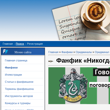
Главная
::
Поиск
::
Регистрация
Меню сайта
Главная
»
Фанфики
»
Ориджиналы
»
Ориджинал
Фанфик «Никогд
Главная страница
Фанфики
Иллюстрации
Статьи о фанфикшене
Термины фанфикшена
Инструменты авторов
Конкурсы и турниры