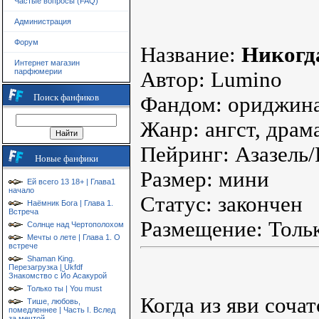
Частые вопросы (FAQ)
Администрация
Форум
Название:
Никогд
Интернет магазин
парфюмерии
Автор: Lumino
Поиск фанфиков
Фандом: ориджин
Жанр: ангст, драм
Пейринг: Азазель/
Новые фанфики
Размер: мини
Ей всего 13 18+ | Глава1
начало
Статус: закончен
Наёмник Бога | Глава 1.
Встреча
Размещение: Тольк
Солнце над Чертополохом
Мечты о лете | Глава 1. О
встрече
Shaman King.
Перезагрузка | Ukfdf
Знакомство с Йо Асакурой
Только ты | You must
Когда из яви соча
Тише, любовь,
помедленнее | Часть I. Вслед
за мечтой