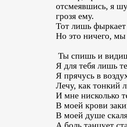
отсмеявшись, я ш
грозя ему.
Тот лишь фыркает 
Но это ничего, мы
Ты спишь и видиш
Я для тебя лишь те
Я прячусь в воздух
Лечу, как тонкий л
И мне нисколько т
В моей крови заки
В моей душе скаля
А боль танцует ст