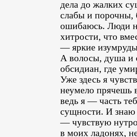
дела до жалких с
слабы и порочны, б
ошибаюсь. Люди н
хитрости, что вмес
— яркие изумруды
А волосы, душа и
обсидиан, где умир
Уже здесь я чувст
неумело прячешь в
ведь я — часть те
сущности. И знаю 
— чувствую нутро
в моих ладонях, н