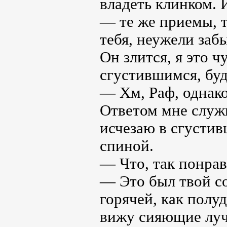
владеть клинком. 
— те же приемы, т
тебя, неужели заб
Он злится, я это 
сгустившимся, буд
— Хм, Раф, однак
Ответом мне служи
исчезаю в сгустив
спиной.
— Что, так понрав
— Это был твой со
горячей, как полу
вижу сияющие луч