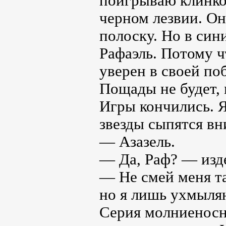
поигрываю клинком
черном лезвии. Он
полоску. Но в син
Рафаэль. Потому ч
уверен в своей по
Пощады не будет, 
Игры кончились. Я
звезды сыпятся вн
— Азазель.
— Да, Раф? — изде
— Не смей меня та
но я лишь ухмыля
Серия молниеносн