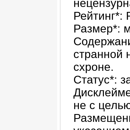
нецензурн
Рейтинг*: 
Размер*: 
Содержани
странной 
схроне.
Статус*: з
Дисклейме
не с цель
Размещени