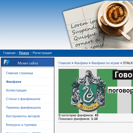
Главная
::
Поиск
::
Регистрация
Меню сайта
Главная
»
Фанфики
»
Фанфики по играм
» STAL
Главная страница
Фанфики
Иллюстрации
Статьи о фанфикшене
Термины фанфикшена
В категории фанфиков
:
43
Инструменты авторов
Показано фанфиков
:
1-10
Конкурсы и турниры