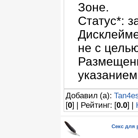
Зоне.
Статус*: з
Дисклейме
не с цель
Размещени
указанием
Добавил (а):
Tan4e
[
0
] | Рейтинг: [
0.0
] |
Секс для