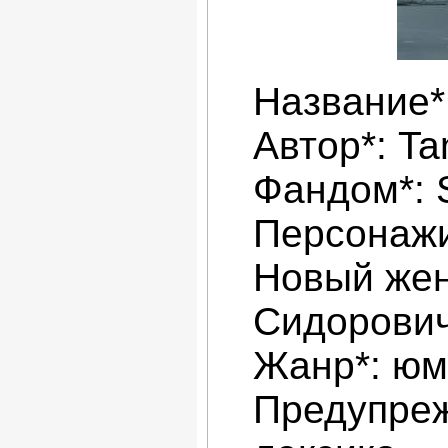
Название*
Автор*: Ta
Фандом*:
Персонажи
Новый жен
Сидорови
Жанр*: ю
Предупреж