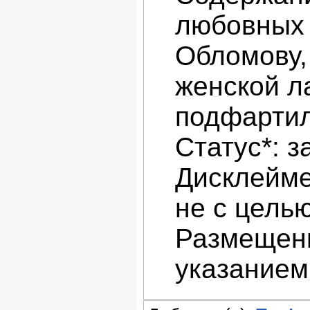
любовных 
Обломову,
женской л
подфартил
Статус*: з
Дисклейме
не с цель
Размещени
указанием