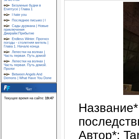
Безумные будни в
Египтусе | Глава 1
I hate you
Последнее письмо | I
Сады дурмана | Новые
приключения
Джирайи:Прибытие
Endless Winter. Прогноз
погоды - столетняя метель |
Глава 1. Начало конца
Лепестки на волнах |
Часть первая. Путь домой
Лепестки на волнах |
Часть первая. Путь домой.
Пролог
Between Angels And
Demons | What Have You Done
Чат
Текущее время на сайте:
19:47
Название*
последств
Автор*: Ta