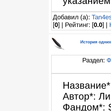
указанием
Добавил (а):
Tan4e
[
0
] | Рейтинг: [
0.0
] |
История одних 
Раздел:
Ф
Название*
Автор*: Л
Фандом*: