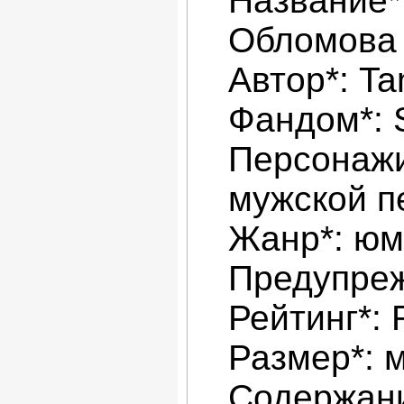
Название*
Обломова
Автор*: Ta
Фандом*:
Персонажи
мужской п
Жанр*: ю
Предупре
Рейтинг*: 
Размер*: 
Содержани