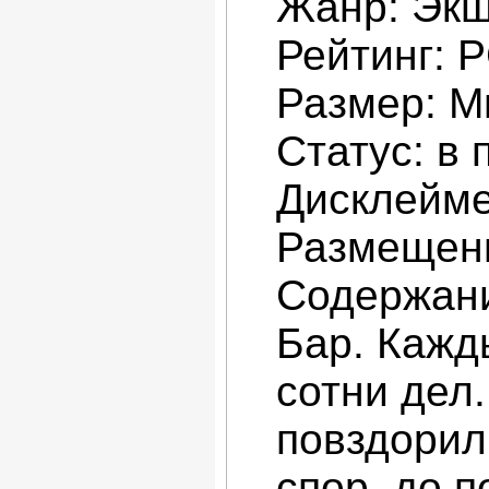
Жанр: Экш
Рейтинг: 
Размер: М
Статус: в
Дисклейме
Размещени
Содержан
Бар. Кажд
сотни дел.
повздорил,
спор, до 