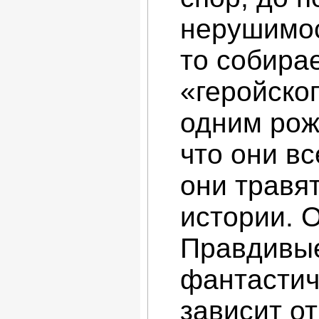
нерушимос
то собира
«геройско
одним рож
что они вс
они травят
истории. 
Правдивые
фантастич
зависит о