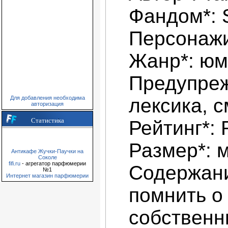
Фандом*:
Персонажи
Жанр*: ю
Предупреж
Для добавления необходима
лексика, 
авторизация
Статистика
Рейтинг*: 
Размер*: 
Антикафе Жучки-Паучки на
Соколе
fifi.ru
- агрегатор парфюмерии
Содержани
№1
Интернет магазин парфюмерии
помнить о
собственн