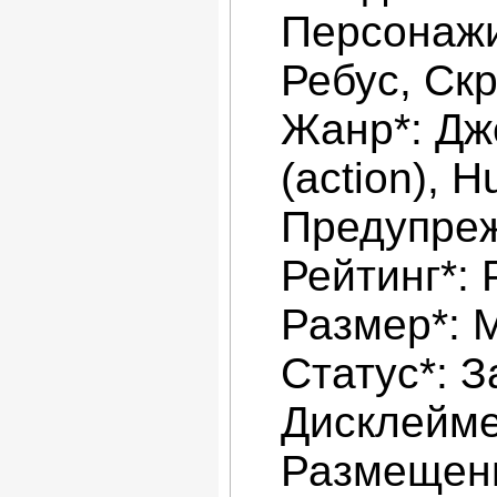
Персонажи
Ребус, Скр
Жанр*: Дж
(action), H
Предупреж
Рейтинг*:
Размер*: 
Статус*: 
Дисклейме
Размещени