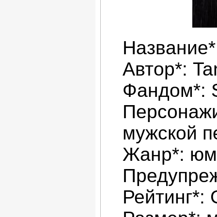
Название*
Автор*: Ta
Фандом*:
Персонажи
мужской п
Жанр*: ю
Предупре
Рейтинг*: 