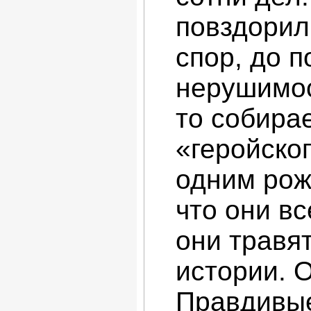
повздорил,
спор, до 
нерушимос
то собира
«геройско
одним рож
что они вс
они травят
истории. 
Правдивые