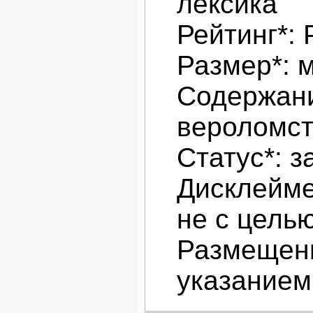
лексика
Рейтинг*:
Размер*: 
Содержани
вероломст
Статус*: з
Дисклейме
не с цель
Размещени
указанием