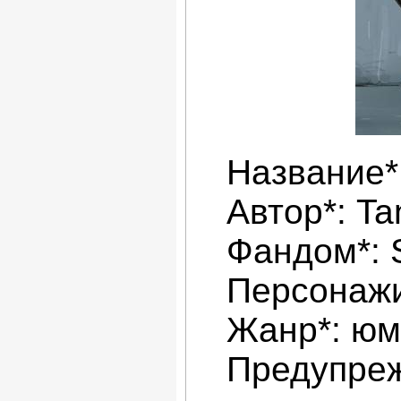
Название*
Автор*: Ta
Фандом*:
Персонажи
Жанр*: ю
Предупреж