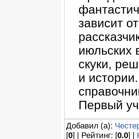
фантастич
зависит о
рассказчи
июльских 
скуки, реш
и истории.
справочни
Первый уч
Добавил (а):
Честе
[
0
] | Рейтинг: [
0.0
] |