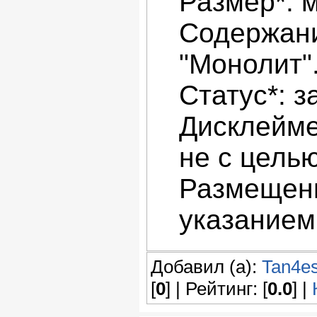
Размер*: 
Содержани
"Монолит"
Статус*: з
Дисклейме
не с цель
Размещени
указанием
Добавил (а):
Tan4e
[
0
] | Рейтинг: [
0.0
] |