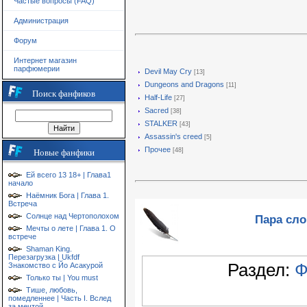
Частые вопросы (FAQ)
Администрация
Форум
Интернет магазин
парфюмерии
Devil May Cry
[13]
Dungeons and Dragons
[11]
Поиск фанфиков
Half-Life
[27]
Sacred
[38]
STALKER
[43]
Assassin's creed
[5]
Прочее
[48]
Новые фанфики
Ей всего 13 18+ | Глава1
начало
Наёмник Бога | Глава 1.
Встреча
Солнце над Чертополохом
Пара сло
Мечты о лете | Глава 1. О
встрече
Shaman King.
Перезагрузка | Ukfdf
Раздел:
Ф
Знакомство с Йо Асакурой
Только ты | You must
Тише, любовь,
помедленнее | Часть I. Вслед
за мечтой