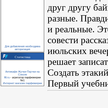
друг другу ба
разные. Правд
и реальные. Эт
совести расск
Для добавления необходима
июльских вечер
авторизация
Статистика
решает записат
Создать этаки
Антикафе Жучки-Паучки на
Соколе
fifi.ru
- агрегатор парфюмерии
Первый учебни
№1
Интернет магазин парфюмерии