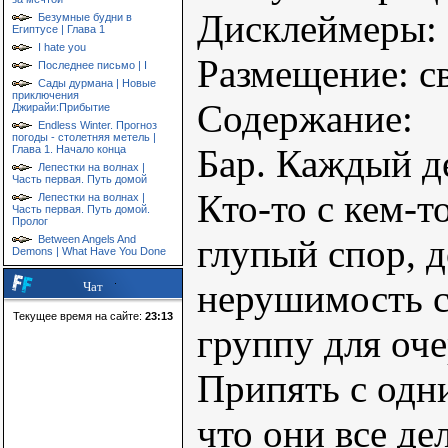
Дисклеймеры: 
Безумные будни в
Египтусе | Глава 1
I hate you
Размещение: с
Последнее письмо | I
Сады дурмана | Новые
приключения
Содержание:
Джирайи:Прибытие
Endless Winter. Прогноз
погоды - столетняя метель |
Бар. Каждый де
Глава 1. Начало конца
Лепестки на волнах |
Часть первая. Путь домой
Кто-то с кем-т
Лепестки на волнах |
Часть первая. Путь домой.
Пролог
глупый спор, д
Between Angels And
Demons | What Have You Done
нерушимость св
Чат
Текущее время на сайте:
23:13
группу для оче
Припять с одн
что они все де