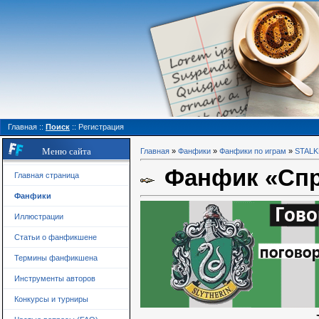
Главная
::
Поиск
::
Регистрация
Меню сайта
Главная
»
Фанфики
»
Фанфики по играм
»
STAL
Фанфик «Спра
Главная страница
Фанфики
Иллюстрации
Статьи о фанфикшене
Термины фанфикшена
Инструменты авторов
Конкурсы и турниры