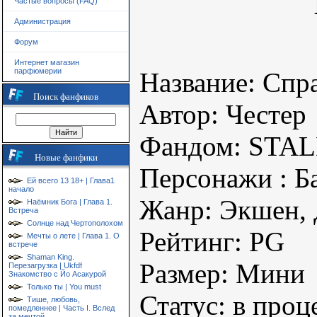
Частые вопросы (FAQ)
Администрация
Форум
Интернет магазин
парфюмерии
Название: Спр
Поиск фанфиков
Автор: Честер
Фандом: STA
Новые фанфики
Персонажи : Б
Ей всего 13 18+ | Глава1
начало
Жанр: Экшен, 
Наёмник Бога | Глава 1.
Встреча
Солнце над Чертополохом
Рейтинг: PG
Мечты о лете | Глава 1. О
встрече
Shaman King.
Размер: Мини
Перезагрузка | Ukfdf
Знакомство с Йо Асакурой
Только ты | You must
Статус: в проц
Тише, любовь,
помедленнее | Часть I. Вслед
за мечтой