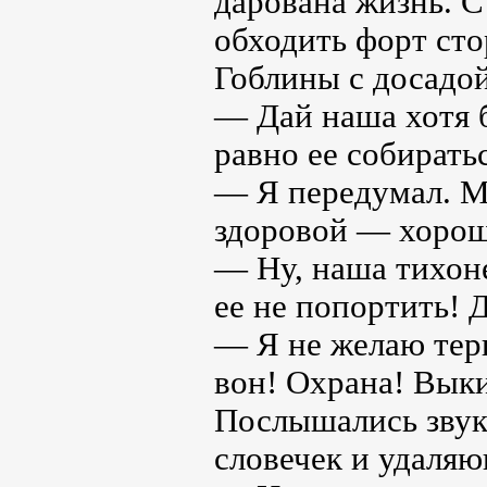
дарована жизнь. С
обходить форт сто
Гоблины с досадой
— Дай наша хотя б
равно ее собирать
— Я передумал. М
здоровой — хорош
— Ну, наша тихон
ее не попортить! 
— Я не желаю тер
вон! Охрана! Выки
Послышались звук
словечек и удаляю