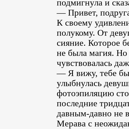
подмигнула и сказ
— Привет, подруг
К своему удивлен
полукому. От деву
сияние. Которое б
не была магия. Но
чувствовалась даж
— Я вижу, тебе б
улыбнулась девушк
фотоэпиляцию сто
последние тридца
давным-давно не в
Мерава с неожидан