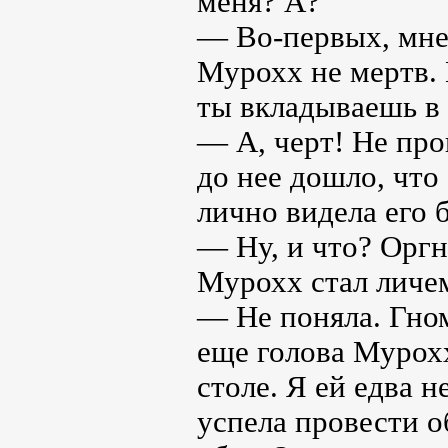
меня? А?
— Во-первых, мне 
Мурохх не мертв. 
ты вкладываешь в 
— А, черт! Не про
до нее дошло, что
лично видела его 
— Ну, и что? Оргн
Мурохх стал личем
— Не поняла. Гном
еще голова Мурохх
столе. Я ей едва 
успела провести о