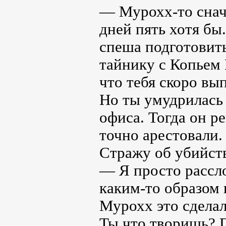
— Мурохх-то снач
дней пять хотя бы.
спеша подготовит
тайнику с Копьем 
что тебя скоро вы
Но ты умудрилась 
офиса. Тогда он р
точно арестовали.
Стражу об убийст
— Я просто рассло
каким-то образом 
Мурохх это сделал
Ты что творишь? 