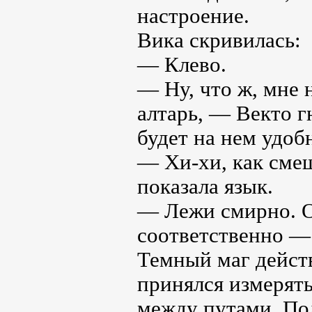
настроение.
Вика скривилась:
— Клево.
— Ну, что ж, мне 
алтарь, — Векто 
будет на нем удоб
— Хи-хи, как сме
показала язык.
— Лежи смирно. О
соответственно —
Темный маг дейст
принялся измерять
между путами. По