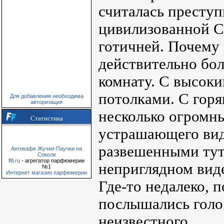
считалась преступ
цивилизованной Ст
готичней. Почему
действительно бо
комнату. С высок
потолками. С гор
Для добавления необходима
авторизация
несколько огромн
Статистика
устрашающего вид
развешенными тут 
Антикафе Жучки-Паучки на
Соколе
fifi.ru
- агрегатор парфюмерии
неприглядном вид
№1
Интернет магазин парфюмерии
Где-то недалеко, 
послышались голо
неизвестного.