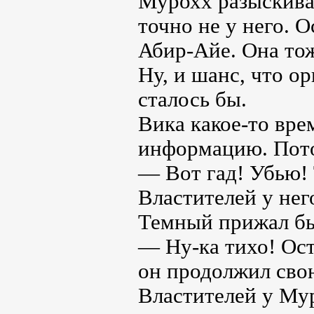
Мурохх разыскивае
точно не у него. 
Абир-Айе. Она то
Ну, и шанс, что о
сталось бы.
Вика какое-то вр
информацию. Пото
— Вот гад! Убью!
Властителей у нег
Темный прижал бь
— Ну-ка тихо! Ос
он продолжил сво
Властителей у Мур