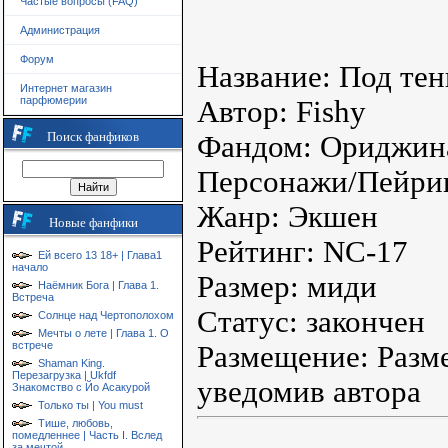
Частые вопросы (FAQ)
Администрация
Форум
Название: Под те
Интернет магазин
парфюмерии
Автор: Fishy
Поиск фанфиков
Фандом: Ориджин
Персонажи/Пейрин
Жанр: Экшен
Новые фанфики
Рейтинг: NC-17
Ей всего 13 18+ | Глава1
начало
Размер: миди
Наёмник Бога | Глава 1.
Встреча
Статус: закончен
Солнце над Чертополохом
Мечты о лете | Глава 1. О
встрече
Размещение: Разм
Shaman King.
Перезагрузка | Ukfdf
уведомив автора
Знакомство с Йо Асакурой
Только ты | You must
Тише, любовь,
помедленнее | Часть I. Вслед
за мечтой