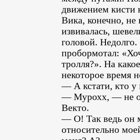
движением кисти н
Вика, конечно, не
извивалась, шевел
головой. Недолго.
пробормотал: «Хоч
тролля?». На како
некоторое время н
— А кстати, кто у
— Мурохх, — не от
Векто.
— О! Так ведь он 
относительно мое