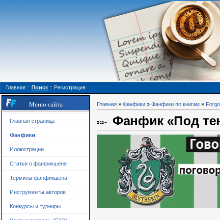
Главная
::
Поиск
::
Регистрация
Меню сайта
Главная
»
Фанфики
»
Фанфики по книгам
»
Forgo
Фанфик «Под тен
Главная страница
Фанфики
Иллюстрации
Статьи о фанфикшене
Термины фанфикшена
Инструменты авторов
Конкурсы и турниры