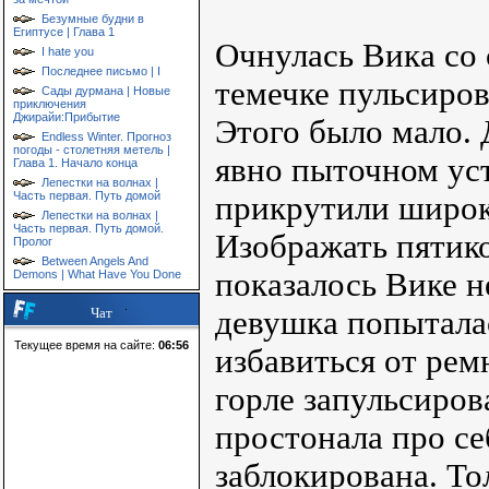
Безумные будни в
Египтусе | Глава 1
Очнулась Вика со
I hate you
Последнее письмо | I
темечке пульсиров
Сады дурмана | Новые
приключения
Джирайи:Прибытие
Этого было мало. 
Endless Winter. Прогноз
погоды - столетняя метель |
явно пыточном уст
Глава 1. Начало конца
Лепестки на волнах |
Часть первая. Путь домой
прикрутили широк
Лепестки на волнах |
Часть первая. Путь домой.
Изображать пятико
Пролог
Between Angels And
показалось Вике н
Demons | What Have You Done
девушка попытала
Чат
Текущее время на сайте:
06:56
избавиться от рем
горле запульсиро
простонала про се
заблокирована. То