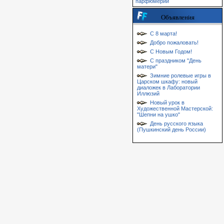
парфюмерии
Объявления
С 8 марта!
Добро пожаловать!
С Новым Годом!
С праздником "День
матери"
Зимние ролевые игры в
Царском шкафу: новый
диаложек в Лаборатории
Иллюзий
Новый урок в
Художественной Мастерской:
"Шепни на ушко"
День русского языка
(Пушкинский день России)