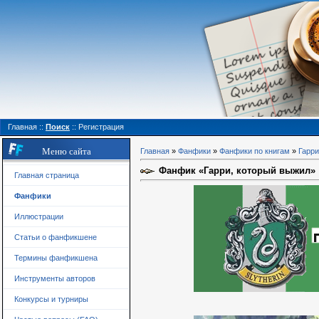
Главная
::
Поиск
::
Регистрация
Меню сайта
Главная
»
Фанфики
»
Фанфики по книгам
»
Гарри
Фанфик «Гарри, который выжил»
Главная страница
Фанфики
Иллюстрации
Статьи о фанфикшене
Термины фанфикшена
Инструменты авторов
Конкурсы и турниры