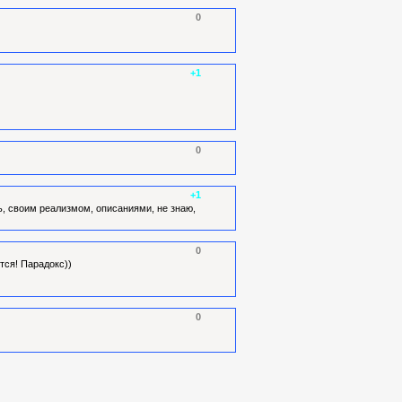
0
+1
0
+1
ь, своим реализмом, описаниями, не знаю,
0
тся! Парадокс))
0