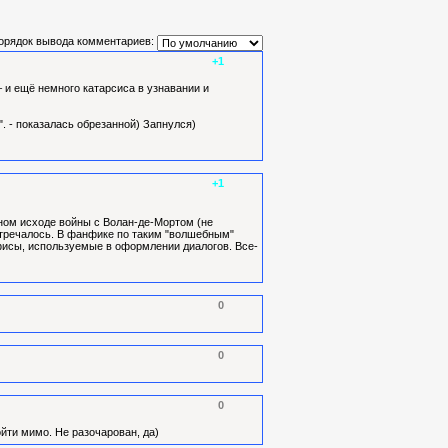
орядок вывода комментариев:
+1
 и ещё немного катарсиса в узнавании и
. - показалась обрезанной) Запнулся)
+1
бном исходе войны с Волан-де-Мортом (не
встречалось. В фанфике по таким "волшебным"
ефисы, используемые в оформлении диалогов. Все-
0
0
0
йти мимо. Не разочарован, да)