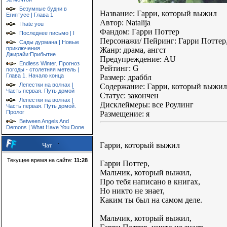
Безумные будни в
Название: Гарри, который выжил
Египтусе | Глава 1
Автор: Natalija
I hate you
Фандом: Гарри Поттер
Последнее письмо | I
Персонажи/ Пейринг: Гарри Потте
Сады дурмана | Новые
приключения
Жанр: драма, ангст
Джирайи:Прибытие
Предупреждение: AU
Endless Winter. Прогноз
Рейтинг: G
погоды - столетняя метель |
Глава 1. Начало конца
Размер: драббл
Лепестки на волнах |
Содержание: Гарри, который выжил
Часть первая. Путь домой
Статус: закончен
Лепестки на волнах |
Дисклеймеры: все Роулинг
Часть первая. Путь домой.
Пролог
Размещение: я
Between Angels And
Demons | What Have You Done
Гарри, который выжил
Чат
Текущее время на сайте:
11:28
Гарри Поттер,
Мальчик, который выжил,
Про тебя написано в книгах,
Но никто не знает,
Каким ты был на самом деле.
Мальчик, который выжил,