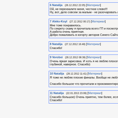
6
Natalija
[
Материал
]
(26.12.2012 22:05)
Ой, не перехвалите меня, честное слово!!!
Ну, вот, дело совсем за малым - не разочаровать 
7
Aleks-Koyl
[
Материал
]
(27.12.2012 00:17)
Мне тоже понравилось.
По секрету скажу я прочитала всего ГП и посмотр
А работа очень приятная.
Добро пожаловать в когорту авторов Синего Сайта
8
Natalija
[
Материал
]
(27.12.2012 16:49)
Спасибо!
9
Vorobei
[
Материал
]
(28.12.2012 08:39)
Очень яркая зарисовка. И хоть я не люблю плохо
глубиной, наверное. Спасибо)
10
Natalija
[
Материал
]
(28.12.2012 11:41)
Я тоже не люблю плохие финалы. Вообще не люблю
Спасибо большое что прочитали и прокомментиров
11
Natalija
[
Материал
]
(22.01.2013 23:09)
Спасибо большое) Очень приятно, тем более, есл
Спасибо!