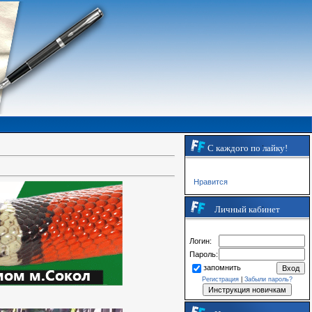
С каждого по лайку!
Нравится
Личный кабинет
Логин:
Пароль:
запомнить
Регистрация
|
Забыли пароль?