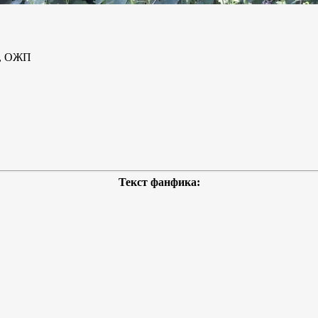
р, ОЖП
Текст фанфика: