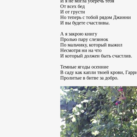
И я не могла уберечь тебя
От всех бед
И от грусти
Но теперь с тобой рядом Джинни
И вы будете счастливы.
А я закрою книгу
Пролью пару слезинок
По мальчику, который выжил
Несмотря ни на что
И который должен быть счастлив.
Темные ягоды осенние
В саду как капли твоей крови, Гарр
Пролитые в битве за добро.