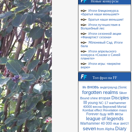
Новые конкурсы
Итоги блицконкурса
«Братья наши меньшие!»
Братья наши меньшие!
Итоги путешествия в
Волшебный лес
Итоги сезонной акции
«Фанартист сезона»
Яблоневый Сад. Итоги
бала
Итоги апрельского
конкурса «Сказки о Синей
планете»
Итоги игры: «верю/не
верю»
Топ фраз на FF
вновь
life
андеграунд
(Sonic
forgotten realms
Silver
Disciples
вторая
Bound
shine
III
young
NC-17
warhammer
40000
весна
Вергилий
Mortal
Kombat
effect
Revelation
mass
Forever
with
весы
буду
league of legends
Warhammer 40 000
ангст
nkar
seven
Diary
from
Alpha