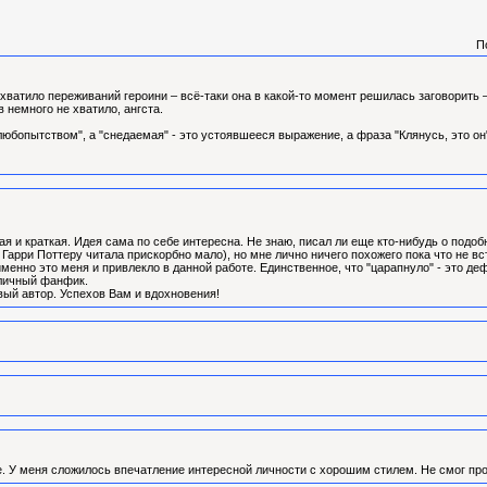
П
хватило переживаний героини – всё-таки она в какой-то момент решилась заговорить –
 немного не хватило, ангста.
бопытством", а "снедаемая" - это устоявшееся выражение, а фраза "Клянусь, это он"
я и краткая. Идея сама по себе интересна. Не знаю, писал ли еще кто-нибудь о подо
Гарри Поттеру читала прискорбно мало), но мне лично ничего похожего пока что не 
именно это меня и привлекло в данной работе. Единственное, что "царапнуло" - это д
тличный фанфик.
вый автор. Успехов Вам и вдохновения!
. У меня сложилось впечатление интересной личности с хорошим стилем. Не смог про