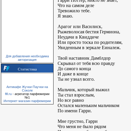
Гарри Поттер, никто не знает,
Что на самом деле
Тревожило тебе.
Я знаю.
Арагог или Василиск,
Рыжеволосая бестия Гермиона,
Неудачи в Квиддиче
Или просто тоска по родителям,
Увиденным в зеркале Еиналеж.
Для добавления необходима
Твой наставник Дамблдор
авторизация
Скрывал от тебя всю правду
До самого конца
Статистика
И даже в конце
Ты не узнал всего.
Антикафе Жучки-Паучки на
Мальчик, который выжил
Соколе
fifi.ru
- агрегатор парфюмерии
Ты стал взрослым,
№1
Но все равно
Интернет магазин парфюмерии
Остался маленьким мальчиком
По имени Гарри.
Мне грустно, Гарри
Что меня не было рядом