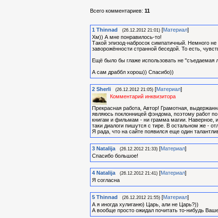
Всего комментариев
:
11
1
Thinnad
[
Материал
]
(26.12.2012 21:01)
Хм)) А мне понравилось-то!
Такой эпизод-набросок симпатичный. Немного не 
заворожённости странной беседой. То есть, чувств
Ещё было бы глаже использовать не "съедаемая лю
А сам драббл хорош)) Спасибо))
2
Sherli
[
Материал
]
(26.12.2012 21:05)
Комментарий инквизитора
Прекрасная работа, Автор! Грамотная, выдержанна
являюсь поклонницей фэндома, поэтому работ по 
книгам и фильмам - ни грамма магии. Наверное, 
таки диалоги пишутся с тире. В остальном же - о
Я рада, что на сайте появился еще один талантли
3
Natalija
[
Материал
]
(26.12.2012 21:33)
Спасибо большое!
4
Natalija
[
Материал
]
(26.12.2012 21:41)
Я согласна
5
Thinnad
[
Материал
]
(26.12.2012 21:55)
А я иногда хулиганю) Царь, али не Царь?))
А вообще просто ожидал почитать то-нибудь Ваше