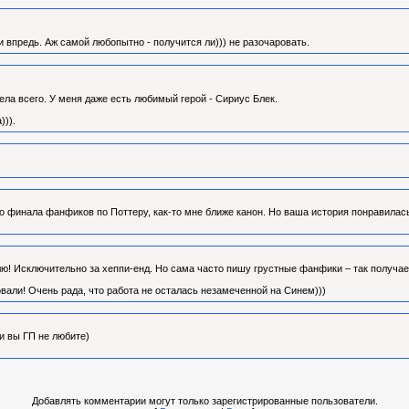
и впредь. Аж самой любопытно - получится ли))) не разочаровать.
ела всего. У меня даже есть любимый герой - Сириус Блек.
))).
го финала фанфиков по Поттеру, как-то мне ближе канон. Но ваша история понравилас
! Исключительно за хеппи-енд. Но сама часто пишу грустные фанфики – так получае
али! Очень рада, что работа не осталась незамеченной на Синем)))
и вы ГП не любите)
Добавлять комментарии могут только зарегистрированные пользователи.