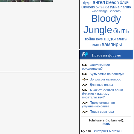
ангел
bleach
блич
будет
Obvious
безумие
naruto
битва
wind
wings
Beneath
Bloody
Jungle
быть
воды
война
love
алисы
вампиры
алиса
Новое на форуме
Фанфики или
ориджиналы?
Бутылочка на поцелуи
Вопросом на вопрос
Длинные слова
А как относятся ваши
близкие к вашему
писательству?
Предложения по
улучшению сайта
Поиск соавтора
Total users (no banned):
5005
Ry7.ru -
Интернет магазин