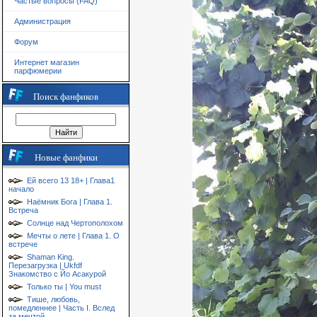
Частые вопросы (FAQ)
Администрация
Форум
Интернет магазин
парфюмерии
Поиск фанфиков
Новые фанфики
Ей всего 13 18+ | Глава1
начало
Наёмник Бога | Глава 1.
Встреча
Солнце над Чертополохом
Мечты о лете | Глава 1. О
встрече
Shaman King.
Перезагрузка | Ukfdf
Знакомство с Йо Асакурой
Только ты | You must
Тише, любовь,
помедленнее | Часть I. Вслед
за мечтой