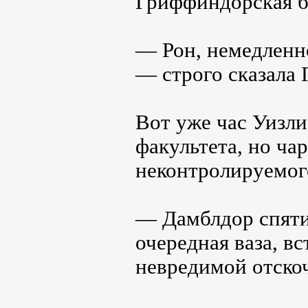
Гриффиндорская б
— Рон, немедленн
— строго сказала 
Вот уже час Уизли
факультета, но ча
неконтролируемог
— Дамблдор спяти
очередная ваза, в
невредимой отскоч