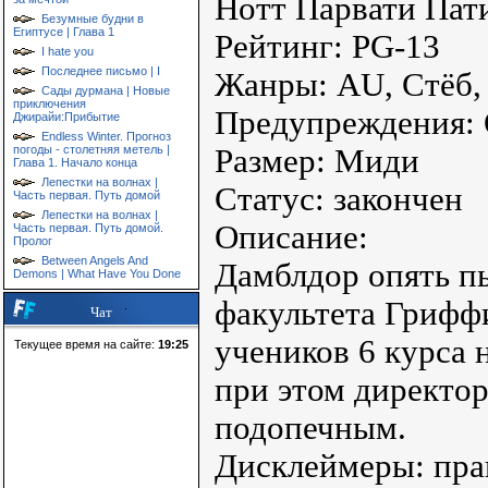
Нотт Парвати Пат
Безумные будни в
Египтусе | Глава 1
Рейтинг: PG-13
I hate you
Последнее письмо | I
Жанры: AU, Стёб,
Сады дурмана | Новые
приключения
Предупреждения:
Джирайи:Прибытие
Endless Winter. Прогноз
погоды - столетняя метель |
Размер: Миди
Глава 1. Начало конца
Лепестки на волнах |
Статус: закончен
Часть первая. Путь домой
Лепестки на волнах |
Описание:
Часть первая. Путь домой.
Пролог
Between Angels And
Дамблдор опять п
Demons | What Have You Done
факультета Грифф
Чат
учеников 6 курса
Текущее время на сайте:
19:25
при этом директор
подопечным.
Дисклеймеры: пра