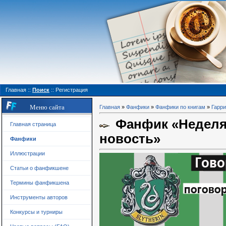
Главная
::
Поиск
::
Регистрация
Меню сайта
Главная
»
Фанфики
»
Фанфики по книгам
»
Гарри
Фанфик «Неделя 
Главная страница
новость»
Фанфики
Иллюстрации
Статьи о фанфикшене
Термины фанфикшена
Инструменты авторов
Конкурсы и турниры