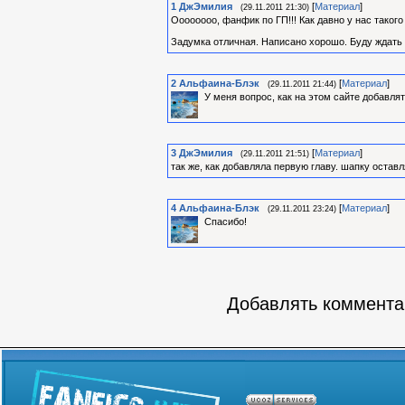
1
ДжЭмилия
[
Материал
]
(29.11.2011 21:30)
Оооооооо, фанфик по ГП!!! Как давно у нас такого
Задумка отличная. Написано хорошо. Буду ждать
2
Альфаина-Блэк
[
Материал
]
(29.11.2011 21:44)
У меня вопрос, как на этом сайте добавля
3
ДжЭмилия
[
Материал
]
(29.11.2011 21:51)
так же, как добавляла первую главу. шапку остав
4
Альфаина-Блэк
[
Материал
]
(29.11.2011 23:24)
Спасибо!
Добавлять комментар