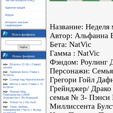
Частые вопросы (FAQ)
Администрация
Форум
Интернет магазин
Название: Неделя
парфюмерии
Автор: Альфаина 
Поиск фанфиков
Бета: NatVic
Гамма : NatVic
Новые фанфики
Фэндом: Роулинг 
Ей всего 13 18+ | Глава1
начало
Персонажи: Семья
Наёмник Бога | Глава 1.
Встреча
Грегори Гойл Дафн
Солнце над Чертополохом
Мечты о лете | Глава 1. О
Грейнджер/ Драко
встрече
Shaman King.
Перезагрузка | Ukfdf
семья № 3- Пэнси
Знакомство с Йо Асакурой
Только ты | You must
Миллиссента Булс
Тише, любовь,
помедленнее | Часть I. Вслед
за мечтой