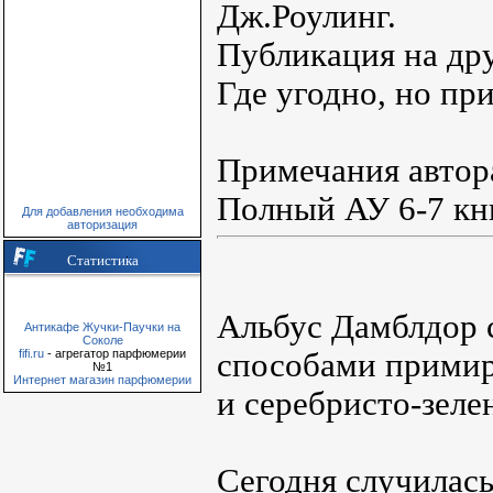
Дж.Роулинг.
Публикация на дру
Где угодно, но пр
Примечания автор
Полный АУ 6-7 кн
Для добавления необходима
авторизация
Статистика
Альбус Дамблдор 
Антикафе Жучки-Паучки на
Соколе
способами примир
fifi.ru
- агрегатор парфюмерии
№1
Интернет магазин парфюмерии
и серебристо-зеле
Сегодня случилась