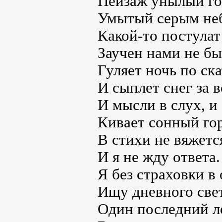
Пейзаж унылый го
Умытый серым не
Какой-то постулат
Заучен нами не был
Гуляет ночь по ск
И сыплет снег за в
И мысли в слух, и
Кивает сонный го
В стихи не вяжетс
И я не жду ответа.
Я без страховки в
Ищу дневного свет
Один последний л