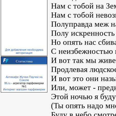
Нам с тобой на Зе
Нам с тобой невоз
Полуправда меж н
Полу искренность 
Но опять нас сбив
С неизбежностью г
Для добавления необходима
авторизация
И вот так мы живе
Статистика
Продлевая людское
И вот это они наз
Антикафе Жучки-Паучки на
Соколе
fifi.ru
- агрегатор парфюмерии
Или, может - пред
№1
Интернет магазин парфюмерии
Этой ночью я буду
(Ты опять надо мн
Буду в небо смотре