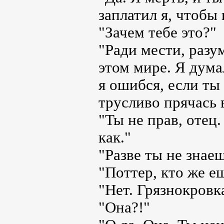
заплатил я, чтобы 
"Зачем тебе это?"
"Ради мести, разу
этом мире. Я дума
я ошибся, если ты
трусливо прячась в
"Ты не прав, отец.
как."
"Разве ты не знае
"Поттер, кто же е
"Нет. Грязнокровк
"Она?!"