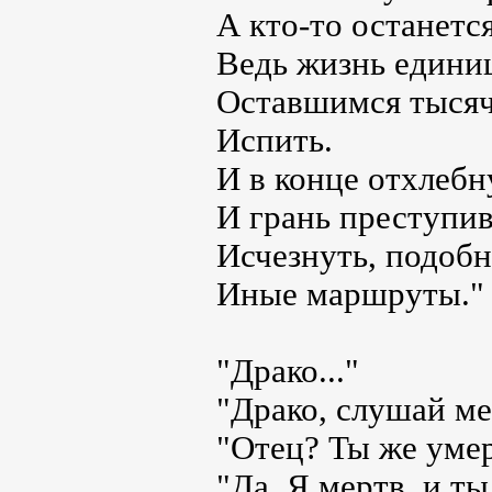
А кто-то останетс
Ведь жизнь едини
Оставшимся тысяч
Испить.
И в конце отхлебн
И грань преступив
Исчезнуть, подобн
Иные маршруты."
"Драко..."
"Драко, слушай мен
"Отец? Ты же умер
"Да. Я мертв, и т