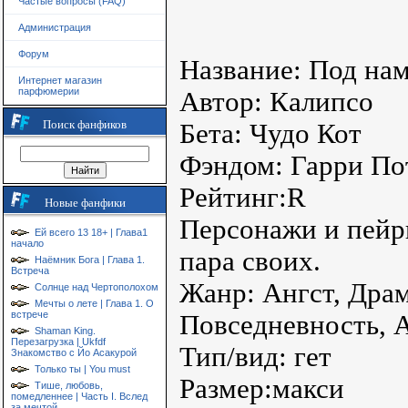
Частые вопросы (FAQ)
Администрация
Форум
Название: Под нам
Интернет магазин
парфюмерии
Автор: Калипсо
Поиск фанфиков
Бета: Чудо Кот
Фэндом: Гарри По
Рейтинг:R
Новые фанфики
Персонажи и пейр
Ей всего 13 18+ | Глава1
начало
пара своих.
Наёмник Бога | Глава 1.
Встреча
Жанр: Ангст, Драм
Солнце над Чертополохом
Мечты о лете | Глава 1. О
встрече
Повседневность, 
Shaman King.
Перезагрузка | Ukfdf
Тип/вид: гет
Знакомство с Йо Асакурой
Только ты | You must
Размер:макси
Тише, любовь,
помедленнее | Часть I. Вслед
за мечтой