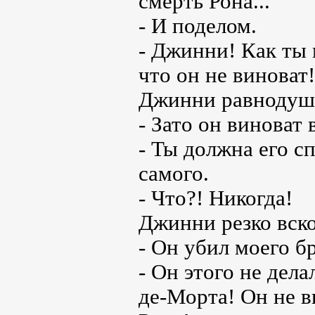
смерть Рона...
- И поделом.
- Джинни! Как ты 
что он не виноват
Джинни равнодушн
- Зато он виноват
- Ты должна его сп
самого.
- Что?! Никогда!
Джинни резко вско
- Он убил моего бр
- Он этого не дел
де-Морта! Он не в