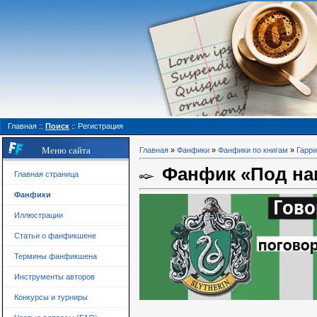
Главная
::
Поиск
::
Регистрация
Меню сайта
Главная
»
Фанфики
»
Фанфики по книгам
»
Гарри
Фанфик «Под нам
Главная страница
Фанфики
Иллюстрации
Статьи о фанфикшене
Термины фанфикшена
Инструменты авторов
Конкурсы и турниры