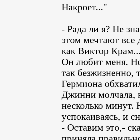
Накроет..."
- Рада ли я? Не з
этом мечтают все 
как Виктор Крам..
Он любит меня. Но
так безжизненно, т
Гермиона обхватил
Джинни молчала, н
несколько минут. 
успокаиваясь, и сн
- Оставим это,- ск
приняла правильно