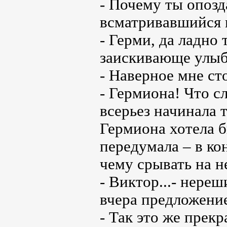
- Почему ты опозд
всматривавшийся 
- Герми, да ладно 
заискивающе улыб
- Наверное мне ст
- Гермиона! Что с
всерьез начинала 
Гермиона хотела б
передумала – в ко
чему срывать на н
- Виктор...- нереш
вчера предложени
- Так это же прек