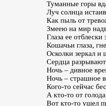
Туманные горы вд
Луч солнца истаив
Как пыль от трево
Змеею на мир надв
Глаза ее отблески
Кошачьи глаза, гн
Осколки зеркал и
Сердца разрывают 
Ночь – дивное врем
Ночь – страшное в
Кого-то сейчас бе
А кто-то от голода
Вот кто-то ушел 