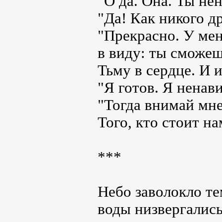
"О да. Она. Ты не
"Да! Как никого др
"Прекрасно. У мен
в виду: ты сможе
Тьму в сердце. И 
"Я готов. Я ненав
"Тогда внимай мне
Того, кто стоит н
***
Небо заволокло т
воды низвергалис