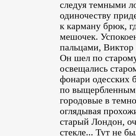
следуя темными л
одиночеству приде
к карману брюк, 
мешочек. Успокое
пальцами, Виктор 
Он шел по старому
освещались старо
фонари одесских б
по выщербленным 
городовые в темн
оглядывая прохож
старый Лондон, оч
стекле... Тут не 