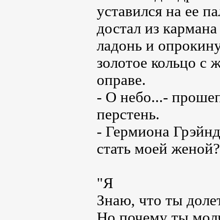
уставился на ее па
достал из кармана
ладонь и опрокину
золотое кольцо с
оправе.
- О небо...- прош
перстень.
- Гермиона Грэйнд
стать моей женой?
"Я
Знаю, что ты доле
Но почему ты мо