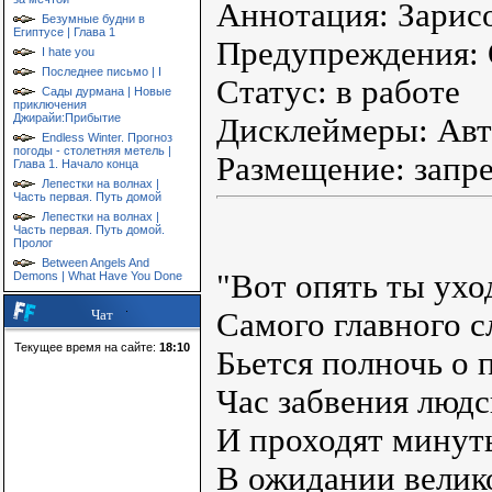
Аннотация: Зарис
Безумные будни в
Египтусе | Глава 1
Предупреждения:
I hate you
Последнее письмо | I
Статус: в работе
Сады дурмана | Новые
приключения
Джирайи:Прибытие
Дисклеймеры: Авт
Endless Winter. Прогноз
погоды - столетняя метель |
Размещение: запр
Глава 1. Начало конца
Лепестки на волнах |
Часть первая. Путь домой
Лепестки на волнах |
Часть первая. Путь домой.
Пролог
Between Angels And
"Вот опять ты ухо
Demons | What Have You Done
Самого главного с
Чат
Текущее время на сайте:
18:10
Бьется полночь о 
Час забвения людс
И проходят минуты
В ожидании велико