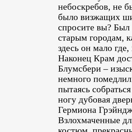
небоскребов, не 
было визжащих шин
спросите вы? Был
старым городам, к
здесь он мало где,
Наконец Крам дост
Блумсбери – изыс
немного помедлил 
пытаясь собраться
ногу дубовая двер
Гермиона Грэйндж
Взлохмаченные дл
костюм, прекрасны