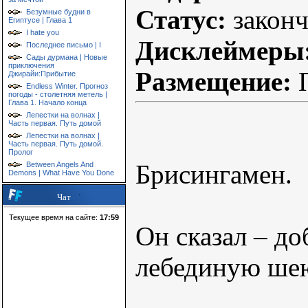
Статус:
законч
Безумные будни в
Египтусе | Глава 1
I hate you
Дисклеймеры
Последнее письмо | I
Сады дурмана | Новые
приключения
Размещение:
П
Джирайи:Прибытие
Endless Winter. Прогноз
погоды - столетняя метель |
Глава 1. Начало конца
Лепестки на волнах |
Часть первая. Путь домой
Лепестки на волнах |
Часть первая. Путь домой.
Пролог
Брисингамен.
Between Angels And
Demons | What Have You Done
Чат
Текущее время на сайте:
17:59
Он сказал – до
лебединую шею