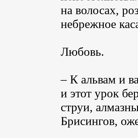
на волосах, ро
небрежное кас
Любовь.
– К альвам и в
и этот урок бе
струи, алмазны
Брисингов, ож