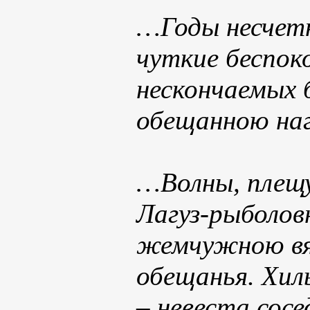
…Годы несчетн
чуткие беспоко
нескончаемых 
обещанною нагр
…Волны, плещу
Лагуз-рыболов
жемчужною вяз
обещанья. Хил
– невеста сос