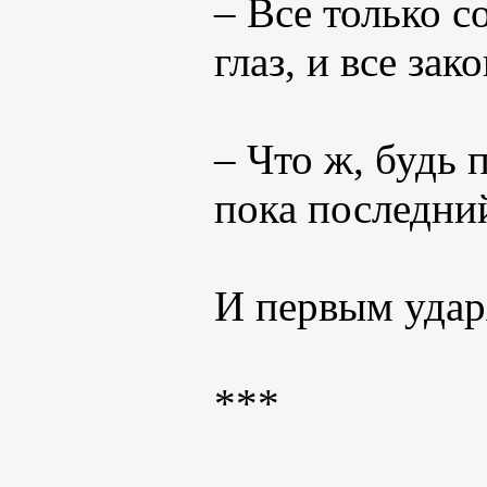
– Все только с
глаз, и все за
– Что ж, будь 
пока последний
И первым ударя
***