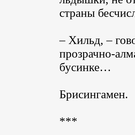
страны бесчисл
– Хильд, – гов
прозрачно-алма
бусинке…
Брисингамен.
***