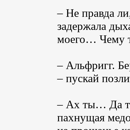
– Не правда ли
задержала дых
моего… Чему т
– Альфригг. Бе
– пускай позли
– Ах ты… Да т
пахнущая медо