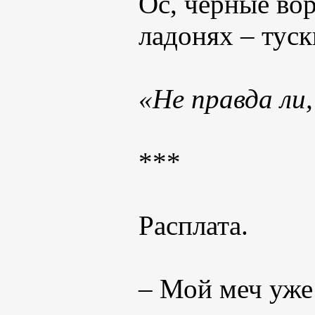
Ос, черные во
ладонях – тус
«Не правда ли
***
Расплата.
– Мой меч уже 