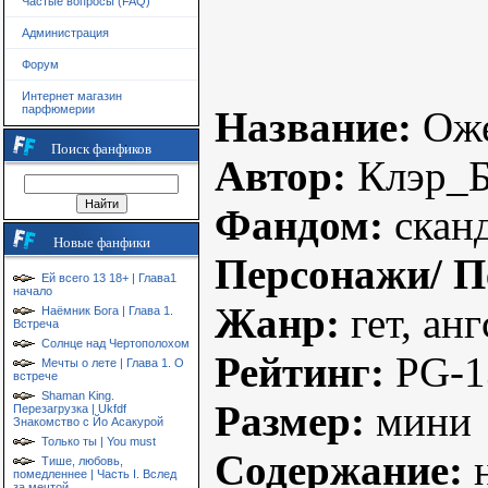
Частые вопросы (FAQ)
Администрация
Форум
Интернет магазин
парфюмерии
Название:
Оже
Поиск фанфиков
Автор:
Клэр_Б
Фандом:
скан
Новые фанфики
Персонажи/ П
Ей всего 13 18+ | Глава1
начало
Жанр:
гет, анг
Наёмник Бога | Глава 1.
Встреча
Солнце над Чертополохом
Рейтинг:
PG-1
Мечты о лете | Глава 1. О
встрече
Shaman King.
Размер:
мини
Перезагрузка | Ukfdf
Знакомство с Йо Асакурой
Только ты | You must
Содержание:
н
Тише, любовь,
помедленнее | Часть I. Вслед
за мечтой