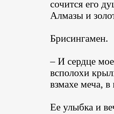
сочится его д
Алмазы и золот
Брисингамен.
– И сердце мое
всполохи крыл
взмахе меча, в
Ее улыбка и ве