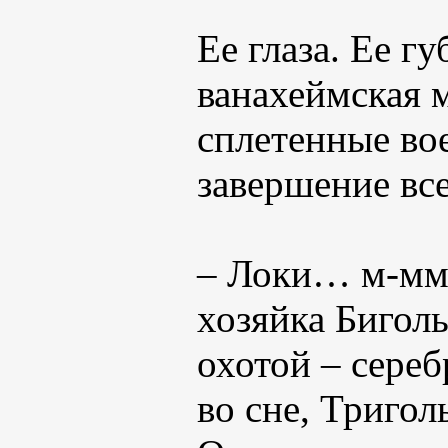
Ее глаза. Ее г
ванахеймская 
сплетенные вое
завершение все
– Локи… м-мм…
хозяйка Биголь
охотой – сереб
во сне, Тригол