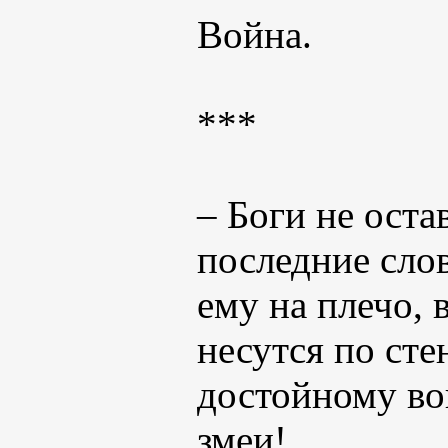
Война.
***
– Боги не оста
последние сло
ему на плечо,
несутся по сте
достойному вои
змеи!