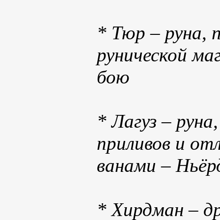
* Тюр – руна,
рунической ма
бою
* Лагуз – рун
приливов и отл
ванами – Ньёр
* Хирдман – д