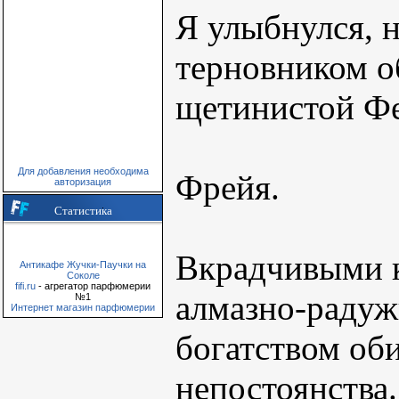
Я улыбнулся, 
терновником о
щетинистой Ф
Для добавления необходима
Фрейя.
авторизация
Статистика
Вкрадчивыми к
Антикафе Жучки-Паучки на
Соколе
fifi.ru
- агрегатор парфюмерии
алмазно-радуж
№1
Интернет магазин парфюмерии
богатством оби
непостоянства