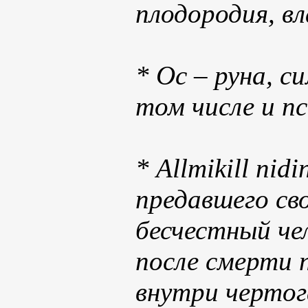
плодородия, в
* Ос – руна, с
том числе и пс
* Аllmikill ni
предавшего сво
бесчестный че
после смерти 
внутри чертог