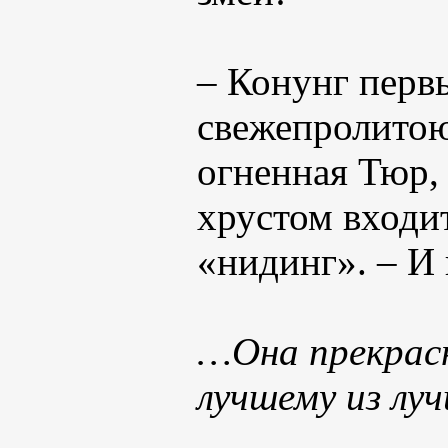
– Конунг перв
свежепролитою 
огненная Тюр, 
хрустом входи
«нидинг». – И
…Она прекрасн
лучшему из луч