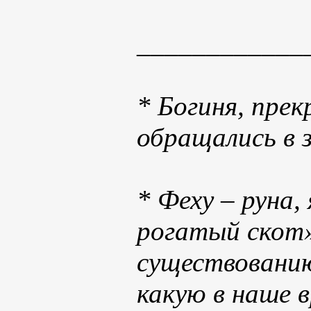
____________
* Богиня, прек
обращались в 
* Феху – руна
рогатый скот»
существованию
какую в наше в