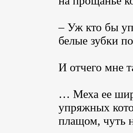
на прощанье к
– Уж кто бы уп
белые зубки 
И отчего мне т
… Меха ее шир
упряжных котов
плащом, чуть 