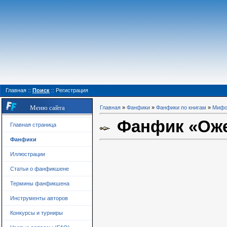
Главная
::
Поиск
::
Регистрация
Меню сайта
Главная
»
Фанфики
»
Фанфики по книгам
»
Мифо
Фанфик «Оже
Главная страница
Фанфики
Иллюстрации
Статьи о фанфикшене
Термины фанфикшена
Инструменты авторов
Конкурсы и турниры