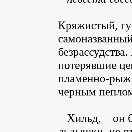
Кряжистый, гу
самоназванный
безрассудства.
потерявшие це
пламенно-рыжи
черным пеплом
– Хильд, – он 
льдышки, не от