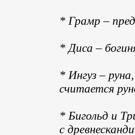
* Грамр – пре
* Диса – богин
* Ингуз – рун
считается рун
* Бигольд и Тр
с древнесканд