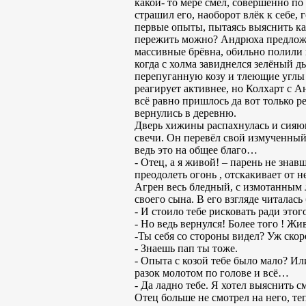
какой- то мере смел, совершенно по
страшил его, наоборот влёк к себе, 
первые опыты, пытаясь выяснить как
пережить можно? Андрюха предложи
массивные брёвна, обильно полили 
когда с холма завиднелся зелёный 
перепуганную козу и тлеющие углы 
реагирует активнее, но Колхарт с А
всё равно пришлось да вот только р
вернулись в деревню.
Дверь хижины распахнулась и сияющи
свечи. Он перевёл свой измученный 
ведь это на общее благо…
- Отец, а я живой! – парень не знав
преодолеть огонь , отскакивает от н
Агрен весь бледный, с измотанным
своего сына. В его взгляде читалас
- И стоило тебе рисковать ради этог
- Но ведь вернулся! Более того ! Жи
-Ты себя со стороны видел? Уж ско
- Знаешь пап ты тоже.
- Опыта с козой тебе было мало? И
разок молотом по голове и всё…
- Да ладно тебе. Я хотел выяснить 
Отец больше не смотрел на него, те