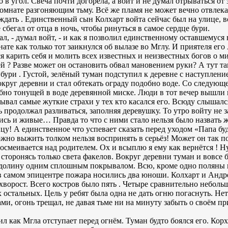
о в угол. Свеча почти догорела, а войт и не думал отрываться о
омнате разгоняющим тьму. Всё же пламя не может вечно отвлекат
о ждать . Единственный сын Колхарт войта сейчас был на улице, 
е сбегал от отца в ночь, чтобы ринуться в самое сердце бури.
ал, - думал войт, - и как я позволил единственному оставшемуся
мнате как только тот заикнулся об вылазе во Мглу. И приятеля е
я карить себя и молить всех известных и неизвестных богов о м
й ? Разве может он остановить обвал мановением руки? А тут та
бури . Густой, зелёный туман подступил к деревне с наступлен
округ деревни и стал обтекать ограду подобно воде. Со следующ
обно тонущей в воде деревянной миске. Люди в тот вечер вышли 
вал самые жуткие страхи у тех кто касался его. Всюду слышался
ь продолжал разливаться, заполняя деревушку. То утро войту не 
ись и живые… Правда то что с ними стало нельзя было назвать ж
цу! А единственное что успевает сказать перед уходом «Папа буд
жно выжить толком нельзя воспринять в серьёз! Может он так по
осмеивается над родителем. Ох и всыплю я ему как вернётся ! Н
сторонясь только света факелов. Вокруг деревни туман и вовсе 
 долину одним сплошным покрывалом. Всю, кроме одно поляны н
в самом эпицентре пожара носились два юноши. Колхарт и Андре
ворост. Всего костров было пять . Четыре сравнительно небол
 остальных. Цель у ребят была одна не дать огню погаснуть. Нет
ми, огонь трещал, не давая тьме ни на минуту забыть о своём п
тил как Мгла отступает перед огнём. Туман будто боялся его. Ко