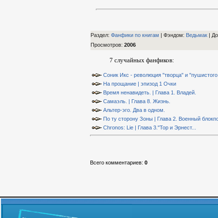
Раздел:
Фанфики по книгам
| Фэндом
:
Ведьмак
|
До
Просмотров
:
2006
7 случайных фанфиков:
Соник Икс - революция "творца" и "пушистого 
На прощание | эпизод 1 Очки
Время ненавидеть. | Глава 1. Владей.
Самаэль. | Глава 8. Жизнь.
Альтер-эго. Два в одном.
По ту сторону Зоны | Глава 2. Военный блокп
Chronos: Lie | Глава 3."Тор и Эрнест...
Всего комментариев
:
0