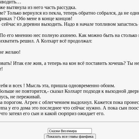
выводить…
е вытянула из него часть рассудка.
е? Только вернулся из пекла, теперь обратно собрался, да не од
риках ? Обо мене в конце концов!
 сейчас из деревни выходить. Надо в начале топливом запастись
По его мнению нес полную ахинею. Как можно быть на столько 
рихватить решил. А Колхарт всё продолжал:
не желаю!
овать! Итак еле жив, а теперь на кон всё поставить хочешь? Ты 
т!
себя и всех ! Мысль эта, пришла одновременно обоим.
больше не повторится,- сказал Колхарт подходя к выходной двер
нусь, не переживай.
а порогом. Агрен с облегчением выдохнул. Кажется пока пронес
лпа у его дома это последнее что сейчас нужно. А пока сын поо
что затеял его сын и какой сюрприз ожидает его.