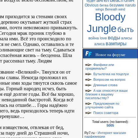
ангел
bleach
блич
будет
Obvious
безумие
naruto
битва
wings
Beneath
wind
Bloody
ям приходится за стенами своих
, деревню окутывает жуткий страх
Jungle
ами, почти невозможно привыкнуть.
быть
 Сегодня мрак проник глубоко в
воды
вала ими. Всё это происходило по
война
love
алисы
вампиры
я не смел. Однако, оставались и те
алиса
оливающие свет на тьму. Сдаваться
Новое на форуме
 спасённая жизнь – бесценна. Шла
т рассеивал тьму. Людям
Фанфики или
ориджиналы?
азвание «Великий». Тянулся он от
Бутылочка на поцелуи
ены славы. Некогда проложил их
Вопросом на вопрос
нные ими ходы тянутся сквозь самое
Длинные слова
ды. Горный народец исчез, быть
А как относятся ваши
м ещё долгие годы. Всё бы хорошо,
близкие к вашему
писательству?
с невиданной быстротой. Когда всё
Предложения по
залась на отшибе… Горы надёжно
улучшению сайта
его, ведь приходилось теперь идти
Поиск соавтора
 деревушке…
Total users (no banned):
5005
 изяществом, отвлекая от бед,
 за пару дней до Страшной ночи,
Ry7.ru -
Интернет магазин
парфюмерии