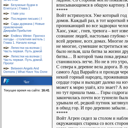
вписывающимся в общую картину. К
Безумные будни в
Египтусе | Глава 1
*****
I hate you
Войт встряхнулся. Уже который год 
Последнее письмо | I
домов. Каждый раз, в тот короткий 
Сады дурмана | Новые
проникающий во все задворки чело
приключения
Хаос, ужас , гнев, тревога – вот и
Джирайи:Прибытие
сознание людей, настолько глубоко
Endless Winter. Прогноз
погоды - столетняя метель |
всей деревне, всех домах. Многие лю
Глава 1. Начало конца
не многие, сумевшие встретиться мо
Лепестки на волнах |
было нельзя, шла битва за жизни др
Часть первая. Путь домой
битва… В которой тьма пока держал
Лепестки на волнах |
Часть первая. Путь домой.
становилось легче. Но не в это утр
Пролог
С севера к деревне вела дорога. В 
Between Angels And
самого Ард Варрайга и проходя чер
Demons | What Have You Done
некий горный народец, проживавший
сердце горы и выходят далеко на юг
Чат
может к морю ушёл, кто знает? А в
Текущее время на сайте:
16:41
но тут пришла тьма… Горы содрогал
закончилась почти все туннели был
урывали её, редкий путник загляну
в обход гор. И про деревню забыл
*****
Войт Агрен сидел за столом и наблю
окружающих старика со всех сторон 