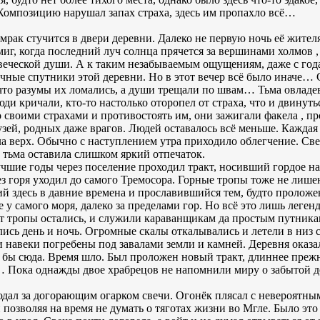
омпозицию нарушал запах страха, здесь им пропахло всё…
мрак стучится в двери деревни. Далеко не первую ночь её жител
миг, когда последний луч солнца прячется за вершинами холмов 
веческой души. А к таким незабываемым ощущениям, даже с год
звечные спутники этой деревни. Но в этот вечер всё было иначе…
 что разумы их ломались, а души трещали по швам… Тьма овладе
ди кричали, кто-то настолько оторопел от страха, что и двинутьс
 своими страхами и противостоять им, они зажигали факела , пр
узей, родных даже врагов. Людей оставалось всё меньше. Каждая
а верх. Обычно с наступлением утра приходило облегчение. Све
о, тьма оставила слишком яркий отпечаток.
лучшие годы через поселение проходил тракт, носивший гордое н
ез горя уходил до самого Тремосора. Горные тропы тоже не лиш
 здесь в давние времена и прославившийся тем, будто проложе
е у самого моря, далеко за пределами гор. Но всё это лишь леген
от тропы остались, и служили караванщикам да простым путника
ись день и ночь. Огромные скалы откалывались и летели в низ 
и навеки погребены под завалами земли и камней. Деревня ока
л бы сюда. Время шло. Был проложен новый тракт, длиннее прежн
и… Пока однажды двое храбрецов не напомнили миру о забытой
дал за догорающим огарком свечи. Огонёк плясал с невероятным
позволяя на время не думать о тяготах жизни во Мгле. Было это