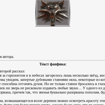
я автора.
Текст фанфика:
второй рассказ:
я за горизонтом и в небесах загорелось лишь несколько звёзд, ж
ь мы увидим, запертые дубовыми ставнями окна, некоторые из 
 способны отгонять духов. Но не только ставни бросались в глаз
ек ни зверь не рисковали издавать любые звуки… У одного из до
орвана, причем так, что звенья буквально разорваны пополам, бу
ма, возвышающегося возле деревни можно осмотреть красоту этих
, будто нет более тихого места, однако было здесь что-то эдакое,