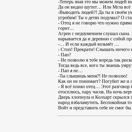
-Теперь зная это мы можем людей 
Да он видно шутит… Или Мгла всё ж
-Выводить людей?! Да ты в своём ум
угробим! Ты о детях подумал? О ста
- Отец я не говорю что нужно прямо
горит…
Агрен с недоумением слушал сына. 
нарывается да и деревню с собой п
-… И если каждый возьмёт …
- Стоп! Прекрати! Слышать ничего 
- Пап?
- Не позволю я тебе впредь так риск
Тогда ведь все, кого ты знаешь умру
- Пап я не…
-Ты слышишь меня?! Не позволю!
Как он не понимает? Погубит же и 
- Я всё понял отец… Этот разговор 
отосплюсь, пару часов. На ночь вер
Дверь хлопнула и Колхарт скрылся з
народ взбаламутить. Беспокойная то
Войт и представить себе не смог бы 