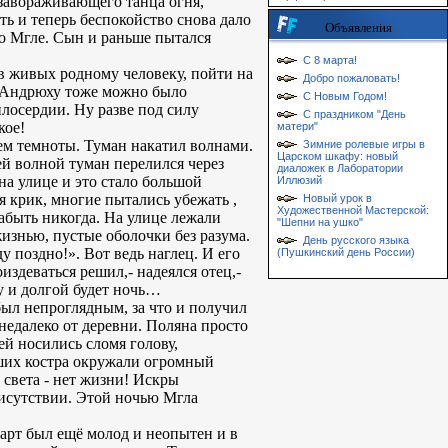
т завораживающего танца огня,
ь и теперь беспокойство снова дало
Объявления
во Мгле. Сын и раньше пытался
С 8 марта!
 в живых родному человеку, пойти на
Добро пожаловать!
го Андрюху тоже можно было
С Новым Годом!
илосердии. Ну разве под силу
С праздником "День
кое!
матери"
ием темноты. Туман накатил волнами.
Зимние ролевые игры в
Царском шкафу: новый
ей волной туман перелился через
диаложек в Лаборатории
на улице и это стало большой
Иллюзий
 крик, многие пытались убежать ,
Новый урок в
Художественной Мастерской:
забыть никогда. На улице лежали
"Шепни на ушко"
изнью, пустые оболочки без разума.
День русского языка
у поздно!». Вот ведь наглец. И его
(Пушкинский день России)
издеваться решил,- надеялся отец,-
у и долгой будет ночь…
был непроглядным, за что и получил
едалеко от деревни. Поляна просто
й носились сломя голову,
ьших костра окружали огромный
 света - нет жизни! Искры
рисутствии. Этой ночью Мгла
рхарт был ещё молод и неопытен и в