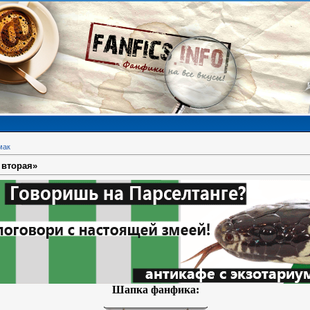
мак
 вторая»
Шапка фанфика: