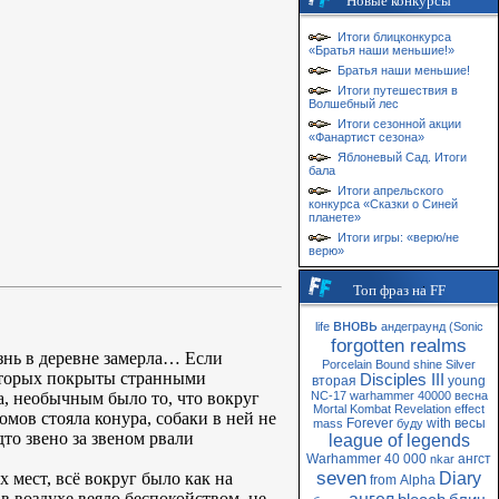
Новые конкурсы
Итоги блицконкурса
«Братья наши меньшие!»
Братья наши меньшие!
Итоги путешествия в
Волшебный лес
Итоги сезонной акции
«Фанартист сезона»
Яблоневый Сад. Итоги
бала
Итоги апрельского
конкурса «Сказки о Синей
планете»
Итоги игры: «верю/не
верю»
Топ фраз на FF
вновь
life
андеграунд
(Sonic
forgotten realms
изнь в деревне замерла… Если
Porcelain
Bound
shine
Silver
которых покрыты странными
Disciples III
вторая
young
а, необычным было то, что вокруг
NC-17
warhammer 40000
весна
Mortal Kombat
Revelation
effect
мов стояла конура, собаки в ней не
Forever
with
весы
mass
буду
дто звено за звеном рвали
league of legends
Warhammer 40 000
ангст
nkar
seven
 мест, всё вокруг было как на
Diary
from
Alpha
 в воздухе веяло беспокойством, не