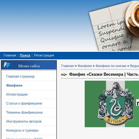
Главная
::
Поиск
::
Регистрация
Меню сайта
Главная
»
Фанфики
»
Фанфики по книгам
»
Ведь
Фанфик «Сказки Весемира | Часть
Главная страница
Фанфики
Иллюстрации
Статьи о фанфикшене
Термины фанфикшена
Инструменты авторов
Конкурсы и турниры