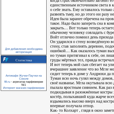
когда страх окончательно загонит ег
единственным источником света в к
о себе знать. Ему оставалось тольк
развеять тьму, но до этого ни разу н
Идея была заранее обречена на пров
такое. Надо было запереть сна в ко
закрыть… Вот только теперь остаетс
обычному человеку совладать с буре
Войт отлично помнил день прихода 
Он ударился о стену возведённую в
стену, став заполнять деревню, под
Для добавления необходима
ошибкой… Как оказалось туман вызы
авторизация
но туман притягивал к себе, он лиш
груды мёртвых тел, правда встречал
Статистика
И вот теперь мой сын сбегает на ули
вчерашнее заявление что во Мгле мо
сидит теперь в доме у Андрюхи да п
Антикафе Жучки-Паучки на
Туман всю ночь гулял между домов, 
Соколе
fifi.ru
- агрегатор парфюмерии
своё названье. Мгла окутывала всю
№1
пылала яростным сиянием. Как раз 
Интернет магазин парфюмерии
подкидывая в разожжённые костры х
костёр, полыхавший куда жарче всех
вздымались высоко вверх над костра
впервые получала отпор.
Как- то Колхарт , глядя в окно заме