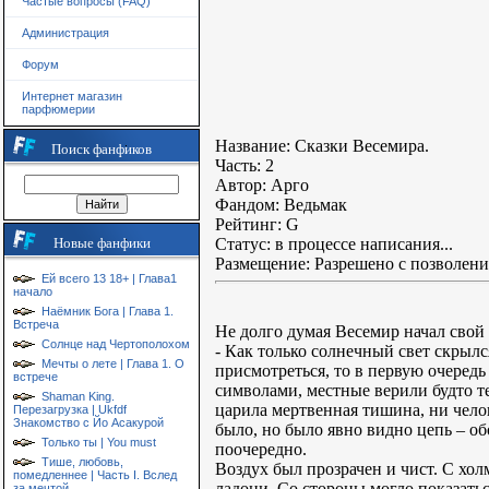
Частые вопросы (FAQ)
Администрация
Форум
Интернет магазин
парфюмерии
Название: Сказки Весемира.
Поиск фанфиков
Часть: 2
Автор: Арго
Фандом: Ведьмак
Рейтинг: G
Новые фанфики
Статус: в процессе написания...
Размещение: Разрешено с позволени
Ей всего 13 18+ | Глава1
начало
Наёмник Бога | Глава 1.
Встреча
Не долго думая Весемир начал свой 
Солнце над Чертополохом
- Как только солнечный свет скрылс
Мечты о лете | Глава 1. О
присмотреться, то в первую очеред
встрече
символами, местные верили будто те
Shaman King.
царила мертвенная тишина, ни челов
Перезагрузка | Ukfdf
Знакомство с Йо Асакурой
было, но было явно видно цепь – об
Только ты | You must
поочередно.
Тише, любовь,
Воздух был прозрачен и чист. С хол
помедленнее | Часть I. Вслед
ладони. Со стороны могло показаться
за мечтой