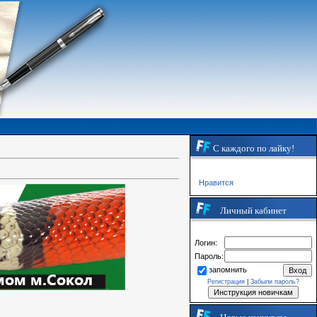
С каждого по лайку!
Нравится
Личный кабинет
Логин:
Пароль:
запомнить
Регистрация
|
Забыли пароль?