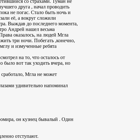
ретившийся со страхами. Туман не
 лучшего друга , начал проводить
пока не погас. Стало быть ночь и
али её, а вокруг сложили
тра. Выждав до последнего момента,
утро Андрей нашел весьма
Права оказалось, на людей Мгла
жить три ночи. Побегать ,конечно,
 мглу и измученные ребята
мотрел на то, что осталось от
о было вот так уходить вчера, но
о сработало, Мгла не может
глазами удивительно напоминал
ромира, он кузнец бывалый . Один
едленно отступают.