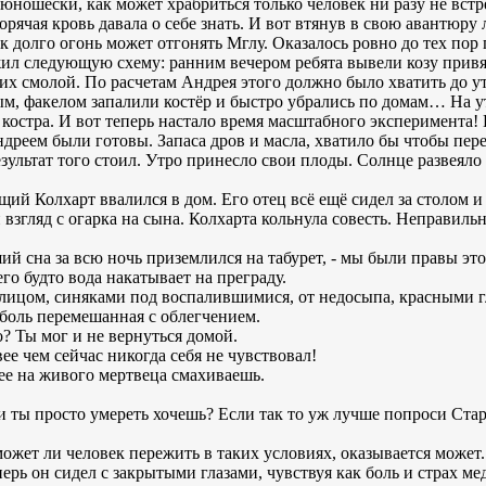
 юношески, как может храбриться только человек ни разу не вст
горячая кровь давала о себе знать. И вот втянув в свою авантюру
 долго огонь может отгонять Мглу. Оказалось ровно до тех пор 
л следующую схему: ранним вечером ребята вывели козу привяз
их смолой. По расчетам Андрея этого должно было хватить до у
дым, факелом запалили костёр и быстро убрались по домам… На 
костра. И вот теперь настало время масштабного эксперимента! 
ндреем были готовы. Запаса дров и масла, хватило бы чтобы пере
езультат того стоил. Утро принесло свои плоды. Солнце развеяло
й Колхарт ввалился в дом. Его отец всё ещё сидел за столом и с
взгляд с огарка на сына. Колхарта кольнула совесть. Неправильн
ший сна за всю ночь приземлился на табурет, - мы были правы эт
его будто вода накатывает на преграду.
 лицом, синяками под воспалившимися, от недосыпа, красными 
ь боль перемешанная с облегчением.
о? Ты мог и не вернуться домой.
вее чем сейчас никогда себя не чувствовал!
рее на живого мертвеца смахиваешь.
ли ты просто умереть хочешь? Если так то уж лучше попроси Ста
сможет ли человек пережить в таких условиях, оказывается может.
перь он сидел с закрытыми глазами, чувствуя как боль и страх м