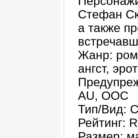
Персонажи
Стефан Ск
а также п
встречавш
Жанр: ром
ангст, эро
Предупреж
AU, ООС
Тип/Вид: С
Рейтинг: R
Размер: м