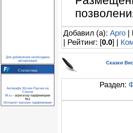
Размещени
позволени
Добавил (а):
Арго
| 
| Рейтинг: [
0.0
] |
Ком
Для добавления необходима
авторизация
Сказки Вес
Статистика
Раздел:
Ф
Антикафе Жучки-Паучки на
Соколе
fifi.ru
- агрегатор парфюмерии
№1
Интернет магазин парфюмерии