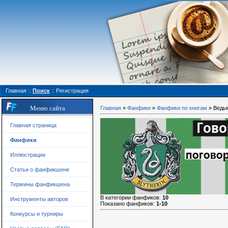
Главная
::
Поиск
::
Регистрация
Меню сайта
Главная
»
Фанфики
»
Фанфики по книгам
» Ведь
Главная страница
Фанфики
Иллюстрации
Статьи о фанфикшене
Термины фанфикшена
В категории фанфиков
:
10
Инструменты авторов
Показано фанфиков
:
1-10
Конкурсы и турниры