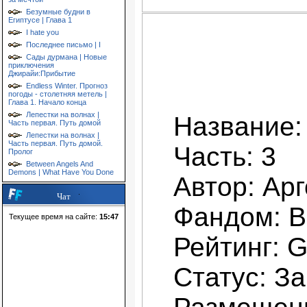
Безумные будни в
Египтусе | Глава 1
I hate you
Последнее письмо | I
Сады дурмана | Новые
приключения
Джирайи:Прибытие
Endless Winter. Прогноз
погоды - столетняя метель |
Глава 1. Начало конца
Лепестки на волнах |
Название:
Часть первая. Путь домой
Лепестки на волнах |
Часть первая. Путь домой.
Часть: 3
Пролог
Between Angels And
Demons | What Have You Done
Автор: Арг
Чат
Фандом: В
Текущее время на сайте:
15:47
Рейтинг: 
Статус: З