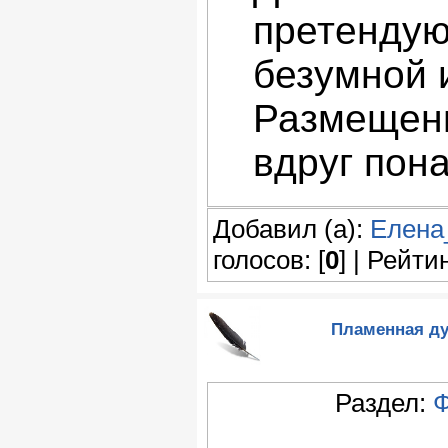
претендую
безумной 
Размещени
вдруг пон
Добавил (а):
Елена
голосов: [
0
] | Рейтин
Пламенная ду
Раздел:
Ф