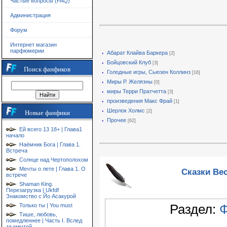
Частые вопросы (FAQ)
Администрация
Форум
Интернет магазин
парфюмерии
Абарат Клайва Баркера
[2]
Бойцовский Клуб
[3]
Поиск фанфиков
Голодные игры, Сьюзен Коллинз
[16]
Миры Р. Желязны
[0]
миры Терри Пратчетта
[3]
произведения Макс Фрай
[1]
Шерлок Холмс
[2]
Новые фанфики
Прочее
[62]
Ей всего 13 18+ | Глава1
начало
Наёмник Бога | Глава 1.
Встреча
Солнце над Чертополохом
Мечты о лете | Глава 1. О
Сказки Вес
встрече
Shaman King.
Перезагрузка | Ukfdf
Знакомство с Йо Асакурой
Раздел:
Ф
Только ты | You must
Тише, любовь,
помедленнее | Часть I. Вслед
за мечтой