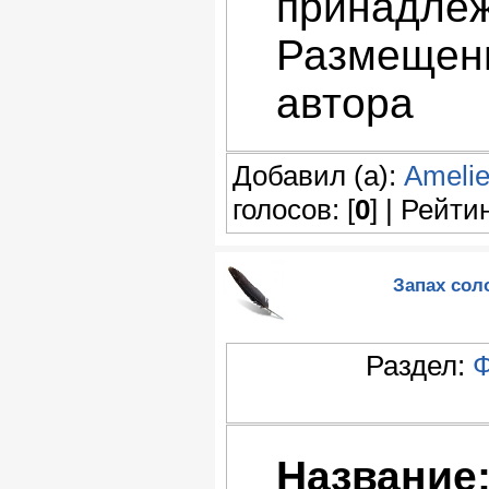
принадлеж
Размещени
автора
Добавил (а):
Ameli
голосов: [
0
] | Рейтин
Запах сол
Раздел:
Ф
Название