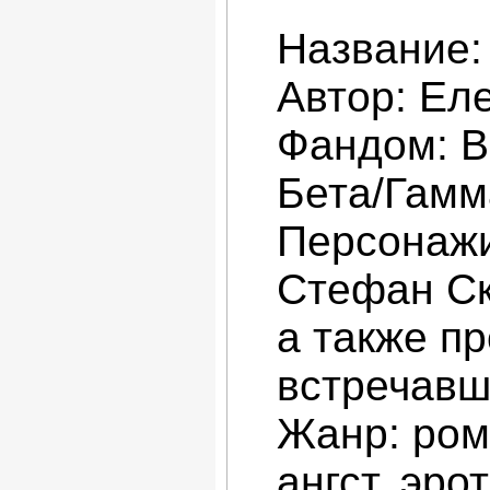
Название:
Автор: Ел
Фандом: В
Бета/Гамм
Персонажи
Стефан Ск
а также п
встречавш
Жанр: ром
ангст, эро