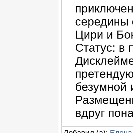
приключен
середины 
Цири и Бо
Статус: в
Дисклейме
претендую
безумной 
Размещени
вдруг пон
Добавил (а):
Елена