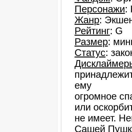
Персонажи
:
Жанр
: Экше
Рейтинг
: G
Размер
: мин
Статус
: зак
Дисклаймер
принадлежит 
ему
огромное сп
или оскорби
не имеет.
Не
Сашей Пушк