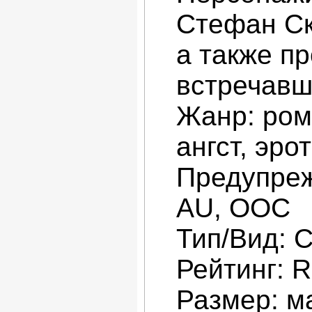
Стефан Ск
а также п
встречавш
Жанр: ром
ангст, эро
Предупреж
AU, ООС
Тип/Вид: С
Рейтинг: R
Размер: м