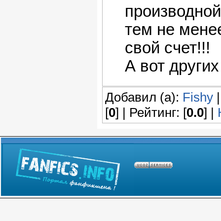
производной 
тем не мене
свой счет!!!
А вот других
Добавил (а):
Fishy
|
[
0
] | Рейтинг: [
0.0
] |