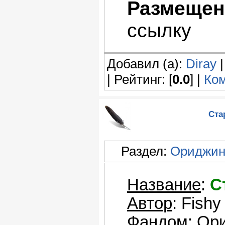
Размещен
ссылку
Добавил (а):
Diray
|
| Рейтинг: [
0.0
] |
Ком
Ста
Раздел:
Ориджи
Название
:
С
Автор
: Fish
Фандом
:
Ори