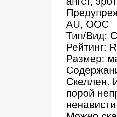
ангст, эро
Предупреж
AU, ООС
Тип/Вид: С
Рейтинг: R
Размер: м
Содержани
Скеллен. 
порой неп
ненависти
Можно ска