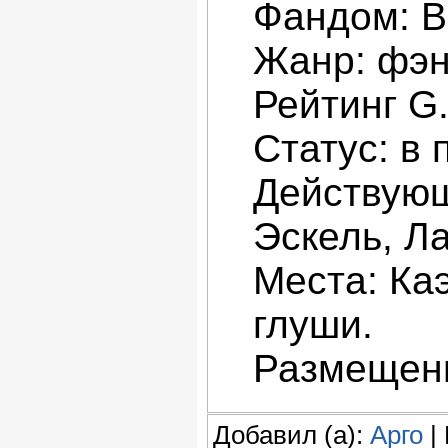
Фандом: В
Жанр: фэн
Рейтинг G
Статус: в 
Действующ
Эскель, Ла
Места: Ка
глуши.
Размещени
Добавил (а):
Арго
| 