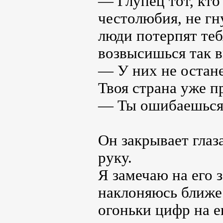
— Глупец тот, кто
честолюбия, не гн
люди потерпят теб
возвысишься так в
— У них не остан
Твоя страна уже п
— Ты ошибаешьс
Он закрывает глаз
руку.
Я замечаю на его 
наклоняюсь ближе
огоньки цифр на е