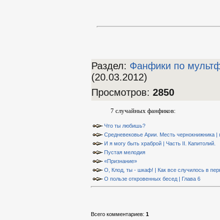
Раздел:
Фанфики по мульт
(20.03.2012)
Просмотров
:
2850
7 случайных фанфиков:
Что ты любишь?
Средневековье Арии. Месть чернокнижника | 
И я могу быть храброй | Часть II. Капитолий.
Пустая мелодия
«Признание»
О, Клод, ты - шкаф! | Как все случилось в пе
О пользе откровенных бесед | Глава 6
Всего комментариев
:
1