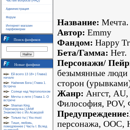
Частые вопросы (FAQ)
Администрация
Форум
Название:
Мечта.
Интернет магазин
парфюмерии
Автор:
Emmy
Поиск фанфиков
Фандом:
Happy Tre
Бета/Гамма:
Нет.
Персонажи/ Пейр
Новые фанфики
безымянные люди в
Ей всего 13 18+ | Глава1
начало
сторон (урывками) 
Наёмник Бога | Глава 1.
Встреча
Жанр:
Ангст, AU,
Солнце над Чертополохом
Мечты о лете | Глава 1. О
встрече
Философия, POV, 
Shaman King.
Перезагрузка | Ukfdf
Предупреждение:
Знакомство с Йо Асакурой
Только ты | You must
персонажа, OOC, 
Тише, любовь,
помедленнее | Часть I. Вслед
за мечтой