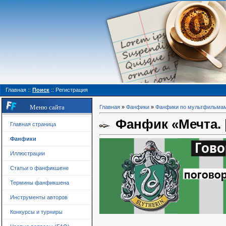
Главная
::
Поиск
::
Регистрация
Меню сайта
Главная
»
Фанфики
»
Фанфики по мультфильма
Фанфик «Мечта. |
Главная страница
Фанфики
Иллюстрации
Статьи о фанфикшене
Термины фанфикшена
Инструменты авторов
Конкурсы и турниры