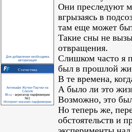
Они преследуют м
вгрызаясь в подсо
там еще может быт
Такие сны не вызы
отвращения.
Слишком часто я 
Для добавления необходима
авторизация
был в прошлой жи
Статистика
В те времена, когд
А было ли это жи
Антикафе Жучки-Паучки на
Соколе
fifi.ru
- агрегатор парфюмерии
Возможно, это бы
№1
Интернет магазин парфюмерии
Но теперь же, пер
обстоятельств и п
эксперименты над 