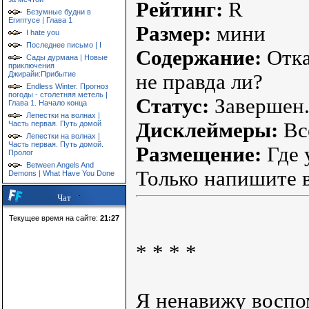
Рейтинг:
R
Безумные будни в
Египтусе | Глава 1
Размер:
мини
I hate you
Последнее письмо | I
Содержание:
Отка
Сады дурмана | Новые
приключения
Джирайи:Прибытие
не правда ли?
Endless Winter. Прогноз
погоды - столетняя метель |
Статус:
Завершен
Глава 1. Начало конца
Лепестки на волнах |
Дисклеймеры:
Все
Часть первая. Путь домой
Лепестки на волнах |
Часть первая. Путь домой.
Размещение:
Где 
Пролог
Between Angels And
Только напишите в
Demons | What Have You Done
Чат
Текущее время на сайте:
21:27
* * * *
Я ненавижу воспо