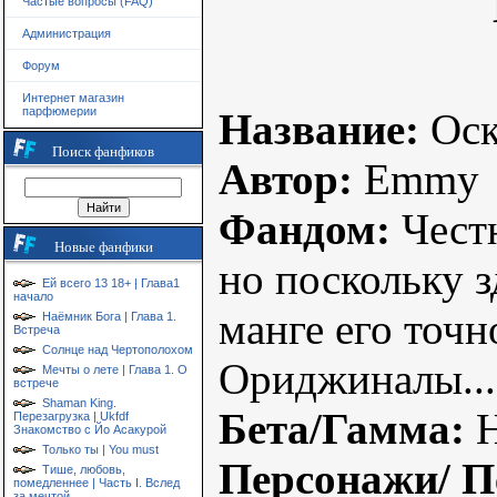
Частые вопросы (FAQ)
Администрация
Форум
Интернет магазин
парфюмерии
Название:
Оск
Поиск фанфиков
Автор:
Emmy
Фандом:
Честн
Новые фанфики
но поскольку з
Ей всего 13 18+ | Глава1
начало
манге его точно
Наёмник Бога | Глава 1.
Встреча
Солнце над Чертополохом
Ориджиналы...
Мечты о лете | Глава 1. О
встрече
Shaman King.
Бета/Гамма:
Н
Перезагрузка | Ukfdf
Знакомство с Йо Асакурой
Только ты | You must
Персонажи/ П
Тише, любовь,
помедленнее | Часть I. Вслед
за мечтой