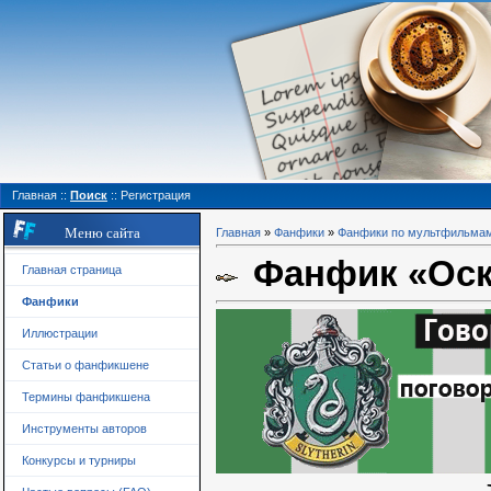
Главная
::
Поиск
::
Регистрация
Меню сайта
Главная
»
Фанфики
»
Фанфики по мультфильма
Фанфик «Оско
Главная страница
Фанфики
Иллюстрации
Статьи о фанфикшене
Термины фанфикшена
Инструменты авторов
Конкурсы и турниры