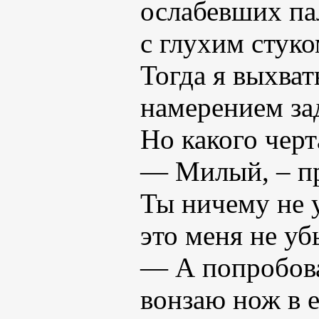
ослабевших пал
с глухим стуко
Тогда я выхва
намерением за
Но какого черт
— Милый, – пр
Ты ничему не у
это меня не убь
— А попробова
вонзаю нож в е