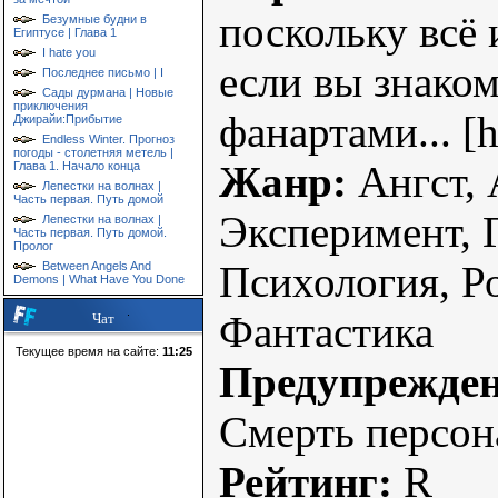
поскольку всё 
Безумные будни в
Египтусе | Глава 1
I hate you
если вы знаком
Последнее письмо | I
Сады дурмана | Новые
приключения
фанартами... [
Джирайи:Прибытие
Endless Winter. Прогноз
погоды - столетняя метель |
Жанр:
Ангст, 
Глава 1. Начало конца
Лепестки на волнах |
Часть первая. Путь домой
Эксперимент, 
Лепестки на волнах |
Часть первая. Путь домой.
Пролог
Психология, Р
Between Angels And
Demons | What Have You Done
Фантастика
Чат
Текущее время на сайте:
11:25
Предупрежден
Смерть персон
Рейтинг:
R