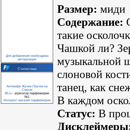
Размер:
миди
Содержание:
С
такие осколоч
Чашкой ли? Зе
Для добавления необходима
музыкальной ш
авторизация
Статистика
слоновой кост
танец, как сне
Антикафе Жучки-Паучки на
Соколе
fifi.ru
- агрегатор парфюмерии
В каждом оскол
№1
Интернет магазин парфюмерии
Статус:
В проц
Дисклеймеры