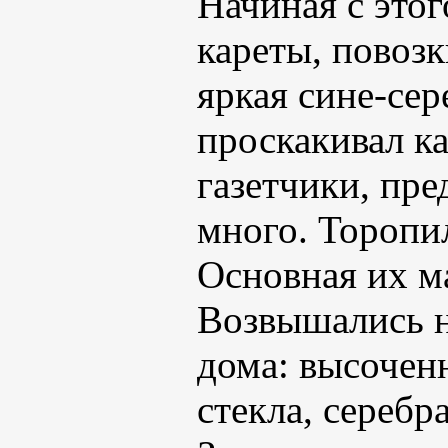
Начиная с этог
кареты, повозк
яркая сине-сер
проскакивал к
газетчики, пре
много. Торопи
Основная их ма
Возвышались н
дома: высочен
стекла, серебр