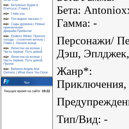
Безумные будни в
Бета: Antoniox
Египтусе | Глава 1
I hate you
Гамма: -
Последнее письмо | I
Сады дурмана | Новые
приключения
Джирайи:Прибытие
Endless Winter. Прогноз
Персонажи/ Пе
погоды - столетняя метель |
Глава 1. Начало конца
Лепестки на волнах |
Дэш, Эплджек,
Часть первая. Путь домой
Лепестки на волнах |
Часть первая. Путь домой.
Пролог
Жанр*:
Between Angels And
Demons | What Have You Done
Приключения, 
Чат
Текущее время на сайте:
19:22
Предупреждени
Тип/Вид: -