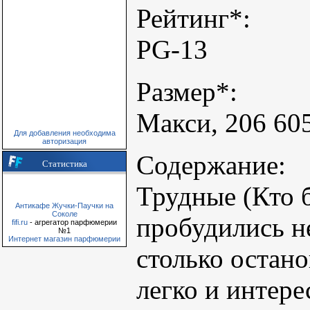
Рейтинг*:
PG-13
Размер*:
Макси, 206 605
Для добавления необходима
авторизация
Содержание:
Статистика
Трудные (Кто б
Антикафе Жучки-Паучки на
Соколе
пробудились н
fifi.ru
- агрегатор парфюмерии
№1
Интернет магазин парфюмерии
столько остано
легко и интер