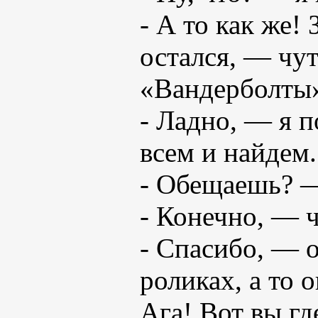
- А то как же! 
остался, — чу
«Вандерболт
- Ладно, — я п
всем и найдем
- Обещаешь? —
- Конечно, — ч
- Спасибо, — о
роликах, а то 
Ага! Вот вы гд