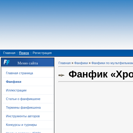
Главная
::
Поиск
::
Регистрация
Меню сайта
Главная
»
Фанфики
»
Фанфики по мультфильма
Фанфик «Хро
Главная страница
Фанфики
Иллюстрации
Статьи о фанфикшене
Термины фанфикшена
Инструменты авторов
Конкурсы и турниры