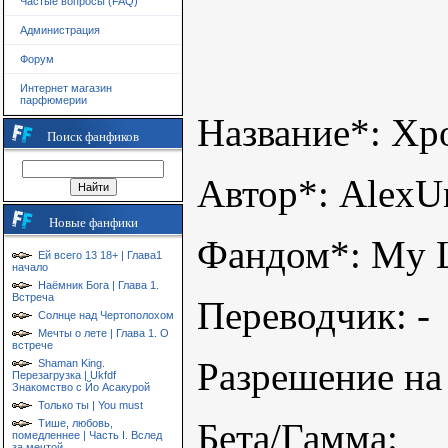
Частые вопросы (FAQ)
Администрация
Форум
Интернет магазин
парфюмерии
Название*: Хр
Поиск фанфиков
Автор*: Alex
Новые фанфики
Фандом*: My Li
Ей всего 13 18+ | Глава1
начало
Наёмник Бога | Глава 1.
Встреча
Переводчик: -
Солнце над Чертополохом
Мечты о лете | Глава 1. О
встрече
Разрешение на 
Shaman King.
Перезагрузка | Ukfdf
Знакомство с Йо Асакурой
Только ты | You must
Бета/Гамма:
Тише, любовь,
помедленнее | Часть I. Вслед
за мечтой