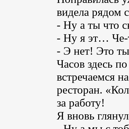
видела рядом 
- Ну а ты что
- Ну я эт… Че
- Э нет! Это т
Часов здесь по
встречаемся н
ресторан. «Кол
за работу!
Я вновь гляну
- Ну а мы с то