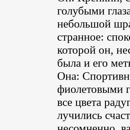
голубыми глаз
небольшой шра
странное: спок
которой он, не
была и его ме
Она: Спортивно
фиолетовыми г
все цвета раду
лучились счаст
несомненно, ва