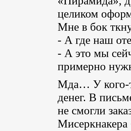
«Пирамида», д
целиком офор
Мне в бок ткн
- А где наш от
- А это мы сей
примерно нужн
Мда… У кого-т
денег. В письм
не смогли зака
Мисеркнакера 