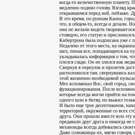
когда-то величественную планету. 
медленно поднял голову. Взгляд кра
открывшемся перед ней, пейзаже. Др
В это время, по руинам Каона, горо
что, в общем-то, всегда и делали. Н
они не желали видеть творившегося
стоящую, его статую и прислонился
Кибертрона была подписана уже с 
Недалеко от этого места, на окраин
шел, пиная все, попадающееся на пу
укладывалась информация о том, чт
плелся сзади. Он не злился как медк
Свернув в переулок и пролетев дост
расположился там, свернувшись кал
этой жизненно необходимой пульсац
Мех вспоминал Вос, свой город, св
функционирования. После вспоминал
которые всегда могли прийти на пом
одного шли в битву, но выжил тольк
И было еще трое десептиконов, нах
территорий, окруженные со всех ст
друга. Они прошли вместе всю эту 
предавали друг друга и никогда не 
механоиды всегда добивались своег
Даже сознаковцы их, мягко говоря,