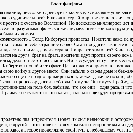
Текст фанфика:
ая планета, безмолвно дрейфует в космосе, все дальше уплывая в 
о такого удивительного? Еще один серый мир, ничем не отличающ
просто не счесть во Вселенной. Но несколько миллиардов лет на
 населено разумными формами жизни, механической конструкци
а была их домом.
безмятежность... Тогда Кибертрон процветал. И жители даже не д
ойна – само по себе страшное слово. Сами посудите – живете вы 
 нападает, например, другая страна. Понравится вам это? Конечно,
ается на друга, брат на брата, а жители идут против своего дом
чем, делают все это осознанно. Но рассуждения тут не к месту,
. Кибертрон погиб и это факт. Целая планета просто погрузилась
я свою войну в другое место. Они забыли о своем доме и безжа
 возможно еще не поздно примириться и, может даже не поздно, 
вобьешь в процессор даже автоботам. Тому же Оптимусу Прайму, 
противником на поле боя, забывая, что все они – одна раса, и ч
 Праймус не сможет точно сказать, сколько еще будет продолжать
пролетело два истребителя. Полет их был невысокий и осторож
цию, с другой – этот полет казался каким-то неторопливым и сд
то вправо, а второе продолжило свой путь к небольшому уступу.