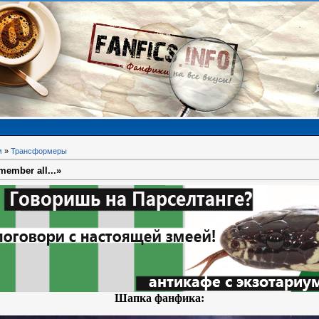
м
»
Трансформеры
member all...»
Шапка фанфика: