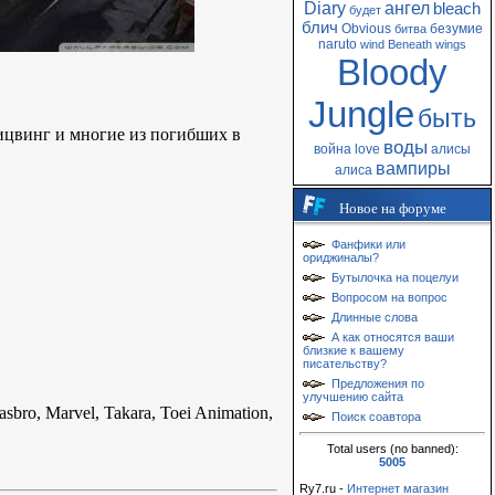
Diary
ангел
bleach
будет
блич
Obvious
безумие
битва
naruto
wind
Beneath
wings
Bloody
Jungle
быть
ицвинг и многие из погибших в
воды
война
love
алисы
вампиры
алиса
Новое на форуме
Фанфики или
ориджиналы?
Бутылочка на поцелуи
Вопросом на вопрос
Длинные слова
А как относятся ваши
близкие к вашему
писательству?
Предложения по
улучшению сайта
o, Marvel, Takara, Toei Animation,
Поиск соавтора
Total users (no banned):
5005
Ry7.ru -
Интернет магазин