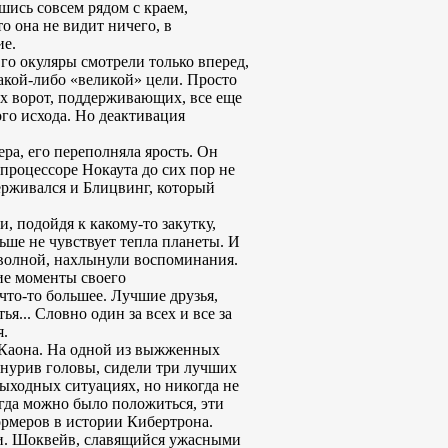
шись совсем рядом с краем,
о она не видит ничего, в
ие.
го окуляры смотрели только вперед,
 какой-либо «великой» цели. Просто
ых ворот, поддерживающих, все еще
го исхода. Но деактивация
ера, его переполняла ярость. Он
 процессоре Нокаута до сих пор не
ерживался и Блицвинг, который
, подойдя к какому-то закутку,
ьше не чувствует тепла планеты. И
 волной, нахлынули воспоминания.
ие моменты своего
что-то большее. Лучшие друзья,
я... Словно один за всех и все за
я.
в Каона. На одной из выжженных
онурив головы, сидели три лучших
выходных ситуациях, но никогда не
егда можно было положиться, эти
ормеров в истории Кибертрона.
ими. Шоквейв, славящийся ужасными