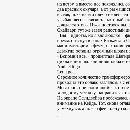
на ветру, а вместо нее появлялись 
два красных окуляра, а от размаши
в себя, пока на его плечо не лег ч
улыбающегося связиста, который то
дождался этого. Из-за построек вы
Скайварп тут же завел радостный ди
- Вы – идиоты, но я вас люблю! – ф
время, стиснул в лапах Блэкаута и 
манипулятором в фемм, находившуюся
дезактив оставил огромный шрам на 
- Вспомни все, - прошептала Шагири
цикла в нем пылали лишь злоба и не
And let it go
Let it go...
Огромное количество трансформеров
проводил это облако взглядом, а с 
Мегатрон, прислонившийся к стене 
холодному металлу, направился к о
На экране Саундвейва пробежалась е
внимание на Кейда. Тот, снова огля
усмехнулся, а по его фейсплету скол