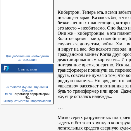
Кибертрон. Теперь эта, всеми забыт
поглощает мрак. Казалось бы, а чт
безжизненных планетоидов, которых 
это место – необитаемо. Оно было
Они же – кибертронцы, а эта планет
Золотое время – мир, спокойствие, 
случиться, допустим, война. Хм... в
и вдруг на вас, без всякого повода,
гражданской войне? Когда друг брос
Для добавления необходима
деактивированным корпусом... И при
авторизация
потерянное время, энергию, Искры..
Статистика
трансформеры покинули ее, перенес
друга, совсем не думая о том, что
родную планету... Но вряд ли это 
«красиво» рассекает противника за 
Антикафе Жучки-Паучки на
будь то трансформер или дрон. Даже
Соколе
fifi.ru
- агрегатор парфюмерии
же, еще осталась надежда...
№1
Интернет магазин парфюмерии
. . .
Мимо серых разрушенных построек 
задеть и без того хрупкую конструк
летательных средств свернуло куда-