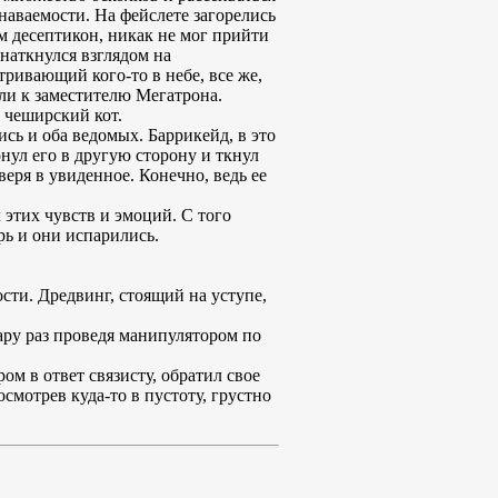
наваемости. На фейслете загорелись
м десептикон, никак не мог прийти
 наткнулся взглядом на
ривающий кого-то в небе, все же,
ли к заместителю Мегатрона.
 чеширский кот.
ись и оба ведомых. Баррикейд, в это
рнул его в другую сторону и ткнул
еря в увиденное. Конечно, ведь ее
 этих чувств и эмоций. С того
рь и они испарились.
сти. Дредвинг, стоящий на уступе,
ару раз проведя манипулятором по
м в ответ связисту, обратил свое
смотрев куда-то в пустоту, грустно