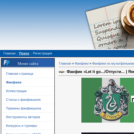
Главная
::
Поиск
::
Регистрация
Меню сайта
Главная
»
Фанфики
»
Фанфики по мультфильма
Фанфик «Let it go.../Отпусти... | Re
Главная страница
Фанфики
Иллюстрации
Статьи о фанфикшене
Термины фанфикшена
Инструменты авторов
Конкурсы и турниры