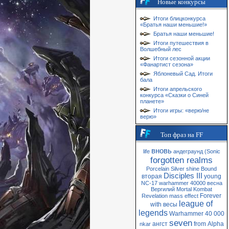
Новые конкурсы
Итоги блицконкурса
«Братья наши меньшие!»
Братья наши меньшие!
Итоги путешествия в
Волшебный лес
Итоги сезонной акции
«Фанартист сезона»
Яблоневый Сад. Итоги
бала
Итоги апрельского
конкурса «Сказки о Синей
планете»
Итоги игры: «верю/не
верю»
Топ фраз на FF
вновь
life
андеграунд
(Sonic
forgotten realms
Porcelain
Silver
shine
Bound
Disciples III
вторая
young
NC-17
warhammer 40000
весна
Вергилий
Mortal Kombat
Forever
Revelation
mass
effect
league of
with
весы
legends
Warhammer 40 000
seven
ангст
from
Alpha
nkar