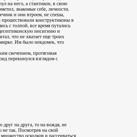
ул на него, а стантикон, в свою
иметил, знакомые себе, личности.
ечник и они втроем, не спеша,
ий прошествовали конструктиконы в
сь с толпой, все время путались
 десептиконскую инсигнию и
тал, что не хватает еще троих
 мирке. Им было невдомек, что
ким свечением, протягивая
оид перекинулся взглядом с
друг на друга, то на вождя, не
 не так. Посмотрев на свой
а множество осколков и рассеиваться