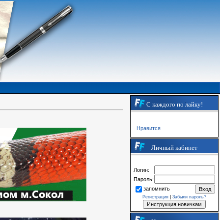
С каждого по лайку!
Нравится
Личный кабинет
Логин:
Пароль:
запомнить
Регистрация
|
Забыли пароль?