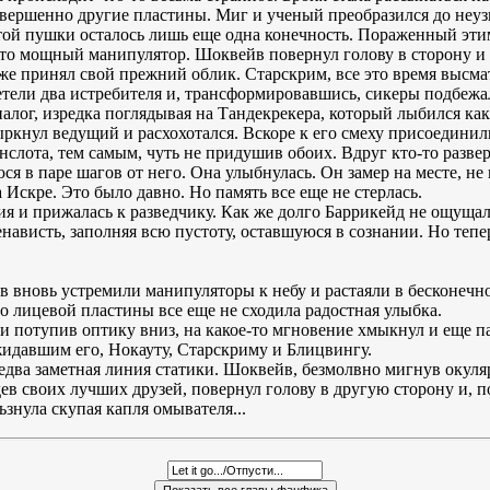
совершенно другие пластины. Миг и ученый преобразился до неуз
стой пушки осталось лишь еще одна конечность. Пораженный эти
ей-то мощный манипулятор. Шоквейв повернул голову в сторону и
же принял свой прежний облик. Старскрим, все это время высмат
летели два истребителя и, трансформировавшись, сикеры подбежа
алог, изредка поглядывая на Тандекрекера, который лыбился как
ыркнул ведущий и расхохотался. Вскоре к его смеху присоединил
Онслота, тем самым, чуть не придушив обоих. Вдруг кто-то разве
 в паре шагов от него. Она улыбнулась. Он замер на месте, не в
Искре. Это было давно. Но память все еще не стерлась.
я и прижалась к разведчику. Как же долго Баррикейд не ощущал
нависть, заполняя всю пустоту, оставшуюся в сознании. Но тепе
 вновь устремили манипуляторы к небу и растаяли в бесконечно
его лицевой пластины все еще не сходила радостная улыбка.
и потупив оптику вниз, на какое-то мгновение хмыкнул и еще п
жидавшим его, Нокауту, Старскриму и Блицвингу.
два заметная линия статики. Шоквейв, безмолвно мигнув окуляро
дев своих лучших друзей, повернул голову в другую сторону и, по
ьзнула скупая капля омывателя...