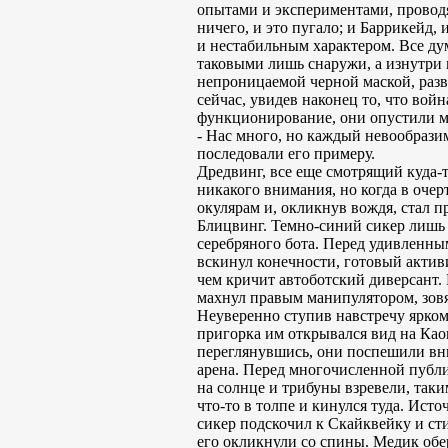
опытами и экспериментами, проводя
ничего, и это пугало; и Баррикейд
и нестабильным характером. Все дум
таковыми лишь снаружи, а изнутри 
непроницаемой черной маской, разв
сейчас, увидев наконец то, что вой
функционирование, они опустили ма
- Нас много, но каждый невообрази
последовали его примеру.
Дредвинг, все еще смотрящий куда-т
никакого внимания, но когда в очер
окулярам и, окликнув вождя, стал п
Блицвинг. Темно-синий сикер лишь н
серебряного бота. Перед удивленн
вскинул конечности, готовый актив
чем кричит автоботский диверсант.
махнул правым манипулятором, зовя
Неуверенно ступив навстречу ярком
пригорка им открывался вид на Каон
переглянувшись, они поспешили вни
арена. Перед многочисленной публи
на солнце и трибуны взревели, таки
что-то в толпе и кинулся туда. Ист
сикер подскочил к Скайквейку и сти
его окликнули со спины. Медик обе