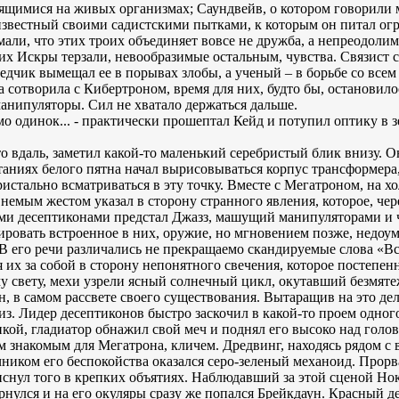
щимися на живых организмах; Саундвейв, о котором говорили мн
, известный своими садистскими пытками, к которым он питал о
али, что этих троих объединяет вовсе не дружба, а непреодоли
их Искры терзали, невообразимые остальным, чувства. Связист с
едчик вымещал ее в порывах злобы, а ученый – в борьбе со всем
на сотворила с Кибертроном, время для них, будто бы, остановило
нипуляторы. Сил не хватало держаться дальше.
мо одинок... - практически прошептал Кейд и потупил оптику в
о вдаль, заметил какой-то маленький серебристый блик внизу. Он
таниях белого пятна начал вырисовываться корпус трансформера
ристально всматриваться в эту точку. Вместе с Мегатроном, на х
емым жестом указал в сторону странного явления, которое, чере
ыми десептиконами предстал Джазз, машущий манипуляторами и 
ировать встроенное в них, оружие, но мгновением позже, недоум
 В его речи различались не прекращаемо скандируемые слова «В
 их за собой в сторону непонятного свечения, которое постепен
у свету, мехи узрели ясный солнечный цикл, окутавший безмя
, в самом рассвете своего существования. Вытаращив на это дел
з. Лидер десептиконов быстро заскочил в какой-то проем одного
кой, гладиатор обнажил свой меч и поднял его высоко над голов
м знакомым для Мегатрона, кличем. Дредвинг, находясь рядом с 
очником его беспокойства оказался серо-зеленый механоид. Прор
снул того в крепких объятиях. Наблюдавший за этой сценой Нока
рнулся и на его окуляры сразу же попался Брейкдаун. Красный д