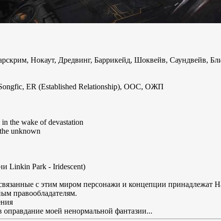
рскрим, Нокаут, Дредвинг, Баррикейд, Шоквейв, Саундвейв, Бл
ongfic, ER (Established Relationship), OOC, ОЖП
n the wake of devastation
 the unknown
Linkin Park - Iridescent)
вязанные с этим миром персонажи и концепции принадлежат Hasbr
нным правообладателям.
ения
ь в оправдание моей ненормальной фантазии...