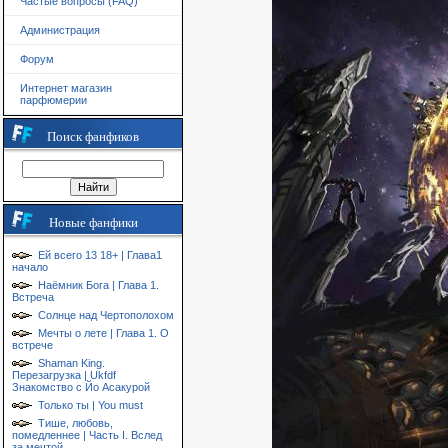
Частые вопросы (FAQ)
Администрация
Форум
Интернет магазин
парфюмерии
Поиск фанфиков
Новые фанфики
Ей всего 13 18+ | Глава1
начало
Наёмник Бога | Глава 1.
Встреча
Солнце над Чертополохом
Мечты о лете | Глава 1. О
встрече
Shaman King.
Перезагрузка | Ukfdf
Знакомство с Йо Асакурой
Только ты | You must
Тише, любовь,
помедленнее | Часть I. Вслед
за мечтой