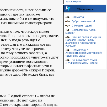
парфюмерии
Объявления
бесконечность, и все больше ее
ийся от других таких же
С 8 марта!
зад, никто бы и не подумал, что
Добро пожаловать!
и, называемыми трансформерами.
С Новым Годом!
С праздником "День
умали о том, что вскоре может
матери"
спокойно, ни о чем не подозреваете,
Зимние ролевые игры в
 нет; А когда речь идет о
Царском шкафу: новый
диаложек в Лаборатории
а, разрушая его с каждым новым
Иллюзий
 потому что уже не вернешь
Новый урок в
 во тьму вечного забвения, а
Художественной Мастерской:
"Шепни на ушко"
лостно продолжают уничтожать друг
День русского языка
общими усилиями восстановить
(Пушкинский день России)
который читает пафосные речи и
то нужно дорожить каждой Искрой,
ся этот хаос. Но может быть, все
ный. С одной стороны – чтобы не
ержанным. Но вот, одно из
 С него открывался хороший вид на,