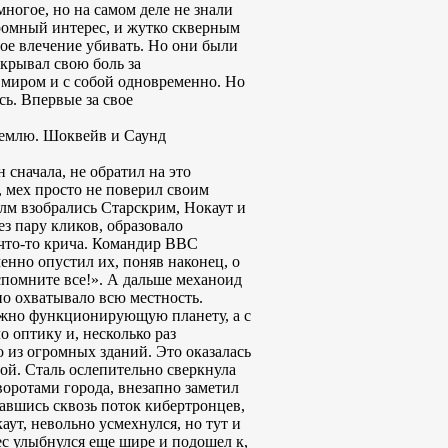
огое, но на самом деле не знали
громный интерес, и жутко скверным
мое влечение убивать. Но они были
крывал свою боль за
 миром и с собой одновременно. Но
сь. Впервые за свое
 землю. Шоквейв и Саунд
 сначала, не обратил на это
, мех просто не поверил своим
олм взобрались Старскрим, Нокаут и
з пару кликов, образовало
что-то крича. Командир ВВС
енно опустил их, поняв наконец, о
спомните все!». А дальше механоид
но охватывало всю местность.
тежно функционирующую планету, а с
о оптику и, несколько раз
 из огромных зданий. Это оказалась
ой. Сталь ослепительно сверкнула
воротами города, внезапно заметил
вавшись сквозь поток кибертронцев,
ут, невольно усмехнулся, но тут и
ес улыбнулся еще шире и подошел к,