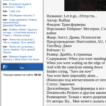
Безумные будни в
Египтусе | Глава 1
I hate you
Последнее письмо | I
Название: Let it go.../Отпусти...
Сады дурмана | Новые
Автор: Ruffian
приключения
Фандом: Трансформеры
Джирайи:Прибытие
Персонажи/ Пейринг: Мегатрон, Ста
Endless Winter. Прогноз
погоды - столетняя метель |
войне
Глава 1. Начало конца
Жанр: Ангст, Драма, Психология
Лепестки на волнах |
Предупреждение: Hurt/comfort, AU, S
Часть первая. Путь домой
Тип/Вид: Джен
Лепестки на волнах |
Часть первая. Путь домой.
Рейтинг: G
Пролог
Размер: Драббл, 4 страницы
Between Angels And
Содержание: When you were standing i
Demons | What Have You Done
When you were waiting on the edge of
And with the cataclysm raining down
Чат
Insides crying, "Save me now"
Текущее время на сайте:
08:40
You were there impossibly alone...
(Написано под впечатлением от песни 
Статус: Закончен
Дисклеймеры: Трансформеры и все с
Dreamworks Pictures и другим зако
Размещение: Только с моего разреш
От автора: Ну... Мне нечего сказат