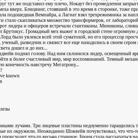
уг тут же подставил ему плечо, Нокаут без промедления запрыгн
меха вверх. Блицвинг, стоявший в это время в сторонке, тоже пр
азала подошедшая Вемпайра, а Лагнат взял трехрежимника за напл
уги стало скапливаться множество трансформеров, от лаборатор
от лидера и офицеров встречали стантиконы. Миниконы, сливши
ал Брутикус. Громадный мех выжег в городской стене огромную
Лорд было увлекся всей этой суматохой, но его процессор просчи
 ученый, разведчик и связист все еще находились в своем сером
вета дошел и до них...
двейв поднял голову. Над ним склонился лидер, освещенный яр
ойти в более счастливый мир, мир воспоминаний. Темный механ
ю конечность навстречу Мегатрону...
n?
u’ve known
on
слезы
ечными лучами. Три лицевые пластины недоуменно таращились то 
рые их окружили. Неожиданно Шоквейв почувствовал, что что-то
м происходит что-то весьма странное. Броня стала рассыпаться н