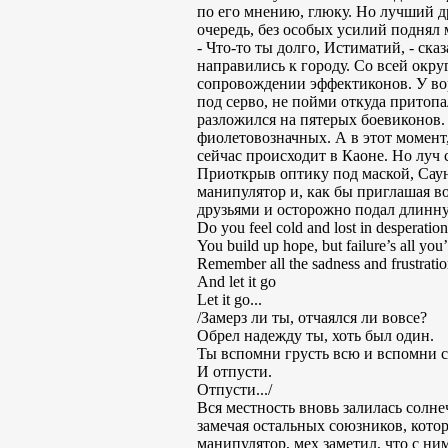
по его мнению, глюку. Но лучший др
очередь, без особых усилий поднял 
- Что-то ты долго, Истиматий, - ск
направились к городу. Со всей окр
сопровождении эффектиконов. У вор
под серво, не пойми откуда притоп
разложился на пятерых боевиконов. 
фиолетовозначных. А в этот момент,
сейчас происходит в Каоне. Но луч с
Приоткрыв оптику под маской, Саун
манипулятор и, как бы приглашая в
друзьями и осторожно подал длинну
Do you feel cold and lost in desperatio
You build up hope, but failure’s all yo
Remember all the sadness and frustrati
And let it go
Let it go...
/Замерз ли ты, отчаялся ли вовсе?
Обрел надежду ты, хоть был один.
Ты вспомни грусть всю и вспомни 
И отпусти.
Отпусти.../
Вся местность вновь залилась солн
замечая остальных союзников, кото
манипулятор, мех заметил, что с ни