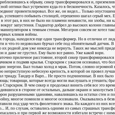
Приблизившись к обрыву, сикер трансформировался и, приземлив
сной оптики был устремлен куда-то в бесконечность. Казалось, чт
едвинг провентилировал. Все же, он видел... Только опустошен
да, успевшего побывать столицей, отрешенно шагал серый мех. Е
о в этот раз, в них не было ни пламени ненависти, ни злобы, ни
 вокруг запустения. Гладиатор добрел до высоких колонн главн
 манипулятором к темным стенам. Мегатрон совсем не хотел тако
первых кликов войны.
ах города, находился еще один трансформер. Но в отличии от лид
ти и что-то недовольно бурчал себе под обонятельный датчик. В
о их родной дом уже никогда не вернуть. Таких же мыслей прид
он и даже не грустил. Ему было все равно. Уже какой ворн.
аточно приличное расстояние, второй сикер трансформировался и
ачиком и подмяв крылья. Старскрим с ужасом осознавал, что бол
ии энергии. Был только холод и мрак. Потом, словно огромной
ою неприступную небесную крепость, в которой он провел лучш
 триаду. Тандер и Варп... Не просто подчиненные. В них было 
ощь; товарищи, которые всегда могли выслушать и утешить; брать
о Старскрим. В чем сикер и продолжал винить себя все это врем
одившихся в стороне от остальных, дальше окраин и захолустье
орон разрушенными зданиями, навалившись на остатки стен и п
войну, многое помнили и многое осознавали. Оказывались в без
ставили под удар честь фиолетового знака. На каждого из них вс
о... И, по слухам, оставались одними из самых страшных трансф
 опасались и при первой же возможности избегали встречи с н