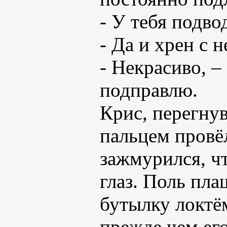
- У тебя подво
- Да и хрен с 
- Некрасиво, –
подправлю.
Крис, перегну
пальцем провё
зажмурился, ч
глаз. Поль пла
бутылку локтём
прежде чем его