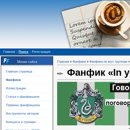
Главная
::
Поиск
::
Регистрация
Меню сайта
Главная
»
Фанфики
»
Фанфики по муз. группам
Фанфик «In y
Главная страница
Фанфики
Иллюстрации
Статьи о фанфикшене
Термины фанфикшена
Инструменты авторов
Конкурсы и турниры