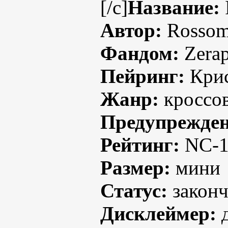
[/c]
Название:
Автор:
Rossom
Фандом:
Zerap
Пейринг:
Крис
Жанр:
кроссов
Предупрежден
Рейтинг:
NC-1
Размер:
мини
Статус:
законч
Дисклеймер:
д