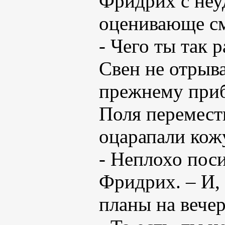
Фридрих с неу
оценивающе см
- Чего ты так 
Свен не отрыва
прежнему приб
Поля перемест
оцарапали кож
- Неплохо пос
Фридрих. – И, 
планы на вече