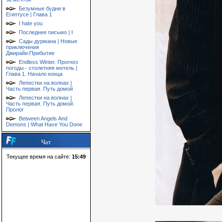
Безумные будни в
Египтусе | Глава 1
I hate you
Последнее письмо | I
Сады дурмана | Новые
приключения
Джирайи:Прибытие
Endless Winter. Прогноз
погоды - столетняя метель |
Глава 1. Начало конца
Лепестки на волнах |
Часть первая. Путь домой
Лепестки на волнах |
Часть первая. Путь домой.
Пролог
Between Angels And
Demons | What Have You Done
Чат
Текущее время на сайте:
15:49