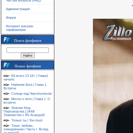
Частые вопросы (FAQ)
Администрация
Форум
Интернет магазин
парфюмерии
Поиск фанфиков
Новые фанфики
Ей всего 13 18+ | Глава1
начало
Наёмник Бога | Глава 1.
Встреча
Солнце над Чертополохом
Мечты о лете | Глава 1. О
встрече
Shaman King.
Перезагрузка | Ukfdf
Знакомство с Йо Асакурой
Только ты | You must
Тише, любовь,
помедленнее | Часть I. Вслед
за мечтой