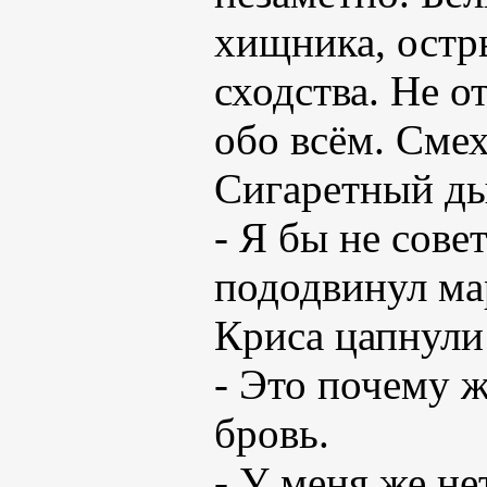
хищника, остр
сходства. Не о
обо всём. Смех
Сигаретный д
- Я бы не сове
пододвинул ма
Криса цапнули 
- Это почему ж
бровь.
- У меня же н