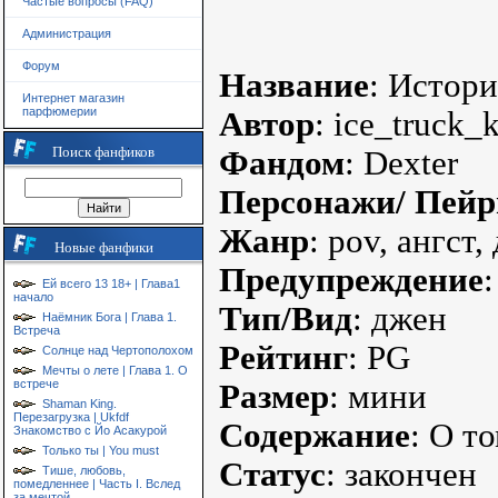
Частые вопросы (FAQ)
Администрация
Форум
Название
: Истор
Интернет магазин
парфюмерии
Автор
: ice_truck_k
Поиск фанфиков
Фандом
: Dexter
Персонажи/ Пейр
Жанр
: pov, ангст,
Новые фанфики
Предупреждение
Ей всего 13 18+ | Глава1
начало
Тип/Вид
: джен
Наёмник Бога | Глава 1.
Встреча
Рейтинг
: PG
Солнце над Чертополохом
Мечты о лете | Глава 1. О
встрече
Размер
: мини
Shaman King.
Перезагрузка | Ukfdf
Содержание
: О т
Знакомство с Йо Асакурой
Только ты | You must
Статус
: закончен
Тише, любовь,
помедленнее | Часть I. Вслед
за мечтой