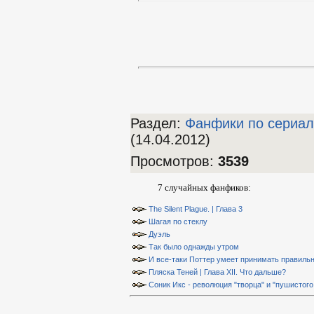
Раздел:
Фанфики по сериа
(14.04.2012)
Просмотров
:
3539
7 случайных фанфиков:
The Silent Plague. | Глава 3
Шагая по стеклу
Дуэль
Так было однажды утром
И все-таки Поттер умеет принимать правиль
Пляска Теней | Глава XII. Что дальше?
Соник Икс - революция "творца" и "пушистого 