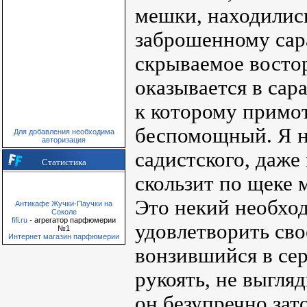
мешки, находились
заброшенному сар
скрываемое восто
оказывается в сар
к которому примо
беспомощный. Я н
Для добавления необходима
авторизация
садистского, даже 
Статистика
скользит по щеке 
Это некий необхо
Антикафе Жучки-Паучки на
Соколе
fifi.ru
- агрегатор парфюмерии
удовлетворить сво
№1
Интернет магазин парфюмерии
вонзившийся в се
рукоять, не выгляд
он безупречно зат