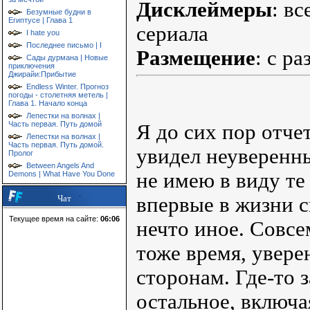
Дисклеймеры
: в
Безумные будни в
Египтусе | Глава 1
сериала
I hate you
Последнее письмо | I
Размещение
: с р
Сады дурмана | Новые
приключения
Джирайи:Прибытие
Endless Winter. Прогноз
погоды - столетняя метель |
Глава 1. Начало конца
Лепестки на волнах |
Часть первая. Путь домой
Я до сих пор отче
Лепестки на волнах |
Часть первая. Путь домой.
увидел неуверенн
Пролог
Between Angels And
не имею в виду те
Demons | What Have You Done
впервые в жизни 
Чат
Текущее время на сайте:
06:06
нечто иное. Совсе
тоже время, увере
сторонам. Где-то з
остальное, включ