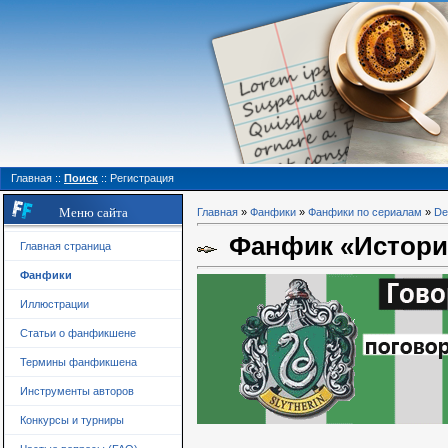
Главная
::
Поиск
::
Регистрация
Меню сайта
Главная
»
Фанфики
»
Фанфики по сериалам
»
De
Фанфик «Истори
Главная страница
Фанфики
Иллюстрации
Статьи о фанфикшене
Термины фанфикшена
Инструменты авторов
Конкурсы и турниры